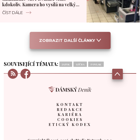
kdokoliv. Kamera ho vysílá na velký
monitor
ČÍST DÁLE
ZOBRAZIT DALŠÍ ČLÁNKY
SOUVISEJÍCÍ TÉMATA:
JAZYK
LÉČBA
POVLAK
KONTAKT
REDAKCE
KARIÉRA
COOKIES
ETICKÝ KODEX