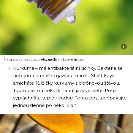
i
Šťáva z aloe vera má protizánětlivé a hojivé účinky
Kurkuma – má antibakteriální účinky. Bakterie se
nebudou na vašem jazyku množit. Stačí, když
smícháte ½ lžičky kurkumy s citrónovou šťávou.
Touto pastou několik minut jazyk čistěte. Poté
vypláchněte teplou vodou. Tento postup opakujte
jednou denně po několik dní