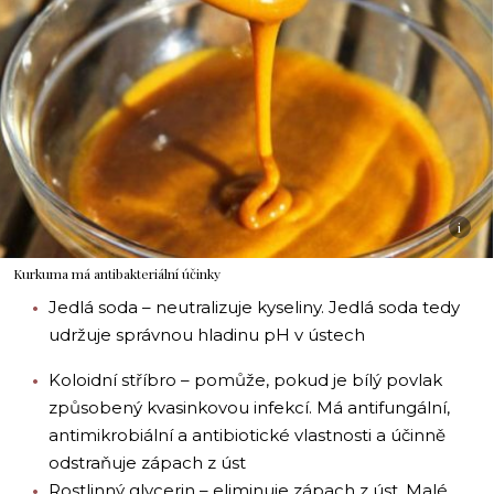
i
Kurkuma má antibakteriální účinky
Jedlá soda – neutralizuje kyseliny. Jedlá soda tedy
udržuje správnou hladinu pH v ústech
Koloidní stříbro – pomůže, pokud je bílý povlak
způsobený kvasinkovou infekcí. Má antifungální,
antimikrobiální a antibiotické vlastnosti a účinně
odstraňuje zápach z úst
Rostlinný glycerin – eliminuje zápach z úst. Malé