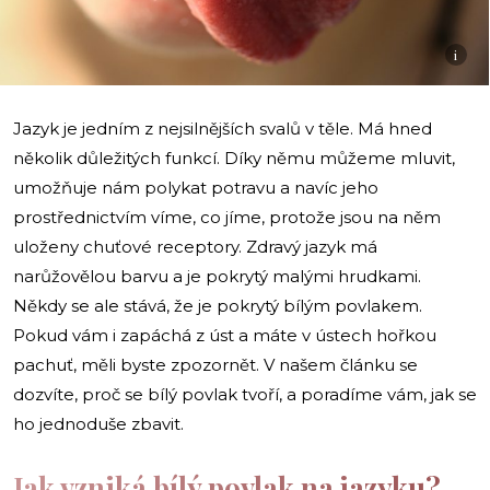
i
Jazyk je jedním z nejsilnějších svalů v těle. Má hned
několik důležitých funkcí. Díky němu můžeme mluvit,
umožňuje nám polykat potravu a navíc jeho
prostřednictvím víme, co jíme, protože jsou na něm
uloženy chuťové receptory. Zdravý jazyk má
narůžovělou barvu a je pokrytý malými hrudkami.
Někdy se ale stává, že je pokrytý bílým povlakem.
Pokud vám i zapáchá z úst a máte v ústech hořkou
pachuť, měli byste zpozornět. V našem článku se
dozvíte, proč se bílý povlak tvoří, a poradíme vám, jak se
ho jednoduše zbavit.
Jak vzniká bílý povlak na jazyku?