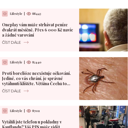
Lifestyle
|
88443
Oneplay vám může strhávat peníze
dvakrát měsíčně. Přes 6 000 Kč navíc
a žádné varování
ČÍST DÁLE
Lifestyle
|
82440
Proti borelióze neexistuje očkování.
Jediné, co vás chrání, je správné
vytáhnutí klíštěte. Většina Čechů to
dělá špatně
ČÍST DÁLE
Lifestyle
|
87011
Vytáhli jste telefon u pokladny v
Kauflandu? Váš PIN může vidět