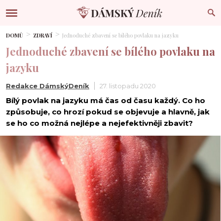
DOMŮ
ZDRAVÍ
Jednoduché zbavení se bílého povlaku na jazyku
Jednoduché zbavení se bílého povlaku na
jazyku
Redakce DámskýDeník
27. listopadu 2020
Bílý povlak na jazyku má čas od času každý. Co ho
způsobuje, co hrozí pokud se objevuje a hlavně, jak
se ho co možná nejlépe a nejefektivněji zbavit?