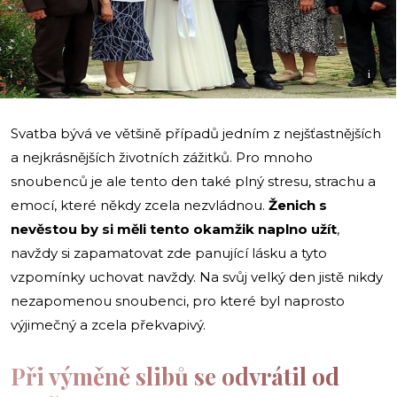
i
Svatba bývá ve většině případů jedním z nejšťastnějších
a nejkrásnějších životních zážitků. Pro mnoho
snoubenců je ale tento den také plný stresu, strachu a
emocí, které někdy zcela nezvládnou.
Ženich s
nevěstou by si měli tento okamžik naplno užít
,
navždy si zapamatovat zde panující lásku a tyto
vzpomínky uchovat navždy. Na svůj velký den jistě nikdy
nezapomenou snoubenci, pro které byl naprosto
výjimečný a zcela překvapivý.
Při výměně slibů se odvrátil od