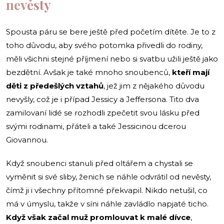
nevěsty
Spousta páru se bere ještě před početím dítěte. Je to z
toho důvodu, aby svého potomka přivedli do rodiny,
měli všichni stejné příjmení nebo si svatbu užili ještě jako
bezdětní. Avšak je také mnoho snoubenců,
kteří mají
děti z předešlých vztahů
, jež jim z nějakého důvodu
nevyšly, což je i případ Jessicy a Jeffersona. Tito dva
zamilovaní lidé se rozhodli zpečetit svou lásku před
svými rodinami, přáteli a také Jessicinou dcerou
Giovannou.
Když snoubenci stanuli před oltářem a chystali se
vyměnit si své sliby, ženich se náhle odvrátil od nevěsty,
čímž ji i všechny přítomné překvapil. Nikdo netušil, co
má v úmyslu, takže v síni náhle zavládlo napjaté ticho.
Když však začal muž promlouvat k malé dívce
,