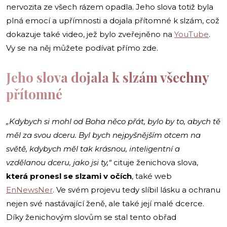
nervozita ze všech rázem opadla. Jeho slova totiž byla
plná emocí a upřímnosti a dojala přítomné k slzám, což
dokazuje také video, jež bylo zveřejněno na
YouTube
.
Vy se na něj můžete podívat přímo zde.
Jeho slova dojala k slzám všechny
přítomné
„Kdybych si mohl od Boha něco přát, bylo by to, abych tě
měl za svou dceru. Byl bych nejpyšnějším otcem na
světě, kdybych měl tak krásnou, inteligentní a
vzdělanou dceru, jako jsi ty,“
cituje ženichova slova,
která pronesl se slzami v očích
, také web
EnNewsNer
. Ve svém projevu tedy slíbil lásku a ochranu
nejen své nastávající ženě, ale také její malé dcerce.
Díky ženichovým slovům se stal tento obřad