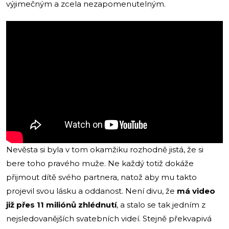
výjimečným a zcela nezapomenutelným.
Nevěsta si byla v tom okamžiku rozhodně jistá, že si
bere toho pravého muže. Ne každý totiž dokáže
přijmout dítě svého partnera, natož aby mu takto
projevil svou lásku a oddanost. Není divu, že
má video
již přes 11 miliónů zhlédnutí
, a stalo se tak jedním z
nejsledovanějších svatebních videí. Stejně překvapivá