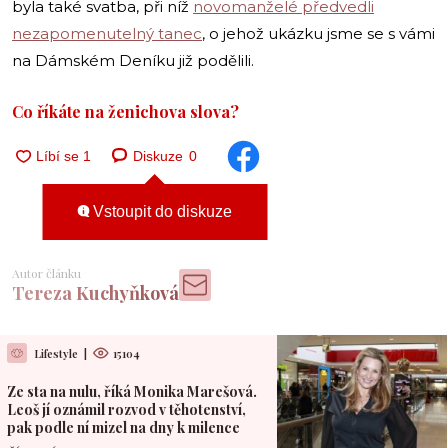
byla také svatba, při níž
novomanželé předvedli
nezapomenutelný tanec
, o jehož ukázku jsme se s vámi
na Dámském Deníku již podělili.
Co říkáte na ženichova slova?
Diskuze
0
Vstoupit do diskuze
Autor článku
Tereza Kuchyňková
Lifestyle
|
15104
Ze sta na nulu, říká Monika Marešová.
Leoš jí oznámil rozvod v těhotenství,
pak podle ní mizel na dny k milence