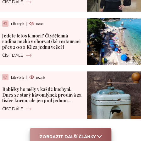
ČÍST DÁLE
Lifestyle
|
10181
Jedete letos k moři? Čtyřčlenná
rodina nechá v chorvatské restauraci
přes 2 000 Kč za jednu večeři
ČÍST DÁLE
Lifestyle
|
10246
Babičky ho měly v každé kuchyni.
Dnes se starý kávomlýnek prodává za
tisíce korun, ale jen pod jednou
podmínkou
ČÍST DÁLE
ZOBRAZIT DALŠÍ ČLÁNKY