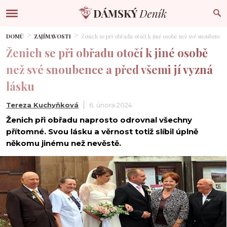
DOMŮ
ZAJÍMAVOSTI
Ženich se při obřadu otočí k jiné osobě než své snoubence 
Ženich se při obřadu otočí k jiné osobě
než své snoubence a před všemi jí vyzná
lásku
Tereza Kuchyňková
6. února 2024
Ženich při obřadu naprosto odrovnal všechny
přítomné. Svou lásku a věrnost totiž slíbil úplně
někomu jinému než nevěstě.