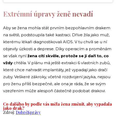
Extrémní úpravy ženě nevadí
Aby se žena mohla stát prvním bezpohlavním drakem
na světě, podstoupila také kastraci. Dříve žila jako muž,
kterému lékaři diagnostikovali AIDS. V tu chvíli se u ní
objevily úzkosti a deprese. Díky operacím a proměnám
se však nyní
žena cítí skvěle, protože se jí daří to, co
vždy
chtěla. V plánu má ještě extrakci 6 vlastních zubů,
které chce nahradit implantáty, jež vypadají jako dračí
zuby. Veškeré zákroky, včetně rozdvojení jazyka, nejsou
pro ženu příliš bezpečné, ale ona je ráda, že se svým
vzezřením může alespoň částečně podobat drakovi.
Co dalšího by podle vás měla žena změnit, aby vypadala
jako drak?
Zdroj:
DobréSprávy