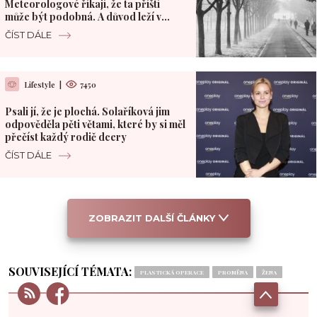
Meteorologové říkají, že ta příští
může být podobná. A důvod leží v
Pacifiku
ČÍST DÁLE
Lifestyle
|
7450
Psali jí, že je plochá. Solaříková jim
odpověděla pěti větami, které by si měl
přečíst každý rodič dcery
ČÍST DÁLE
ZOBRAZIT DALŠÍ ČLÁNKY
SOUVISEJÍCÍ TÉMATA:
PLASTICKÁ OPERACE
PROMĚNA
ŽENA