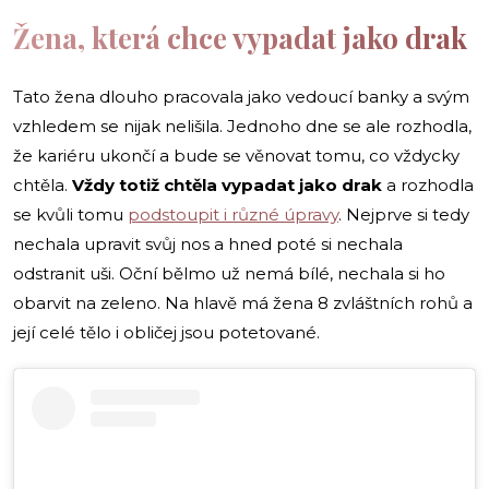
Žena, která chce vypadat jako drak
Tato žena dlouho pracovala jako vedoucí banky a svým
vzhledem se nijak nelišila. Jednoho dne se ale rozhodla,
že kariéru ukončí a bude se věnovat tomu, co vždycky
chtěla.
Vždy totiž chtěla vypadat jako drak
a rozhodla
se kvůli tomu
podstoupit i různé úpravy
. Nejprve si tedy
nechala upravit svůj nos a hned poté si nechala
odstranit uši. Oční bělmo už nemá bílé, nechala si ho
obarvit na zeleno. Na hlavě má žena 8 zvláštních rohů a
její celé tělo i obličej jsou potetované.