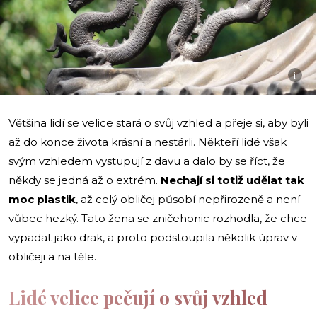
i
Většina lidí se velice stará o svůj vzhled a přeje si, aby byli
až do konce života krásní a nestárli. Někteří lidé však
svým vzhledem vystupují z davu a dalo by se říct, že
někdy se jedná až o extrém.
Nechají si totiž udělat tak
moc plastik
, až celý obličej působí nepřirozeně a není
vůbec hezký. Tato žena se zničehonic rozhodla, že chce
vypadat jako drak, a proto podstoupila několik úprav v
obličeji a na těle.
Lidé velice pečují o svůj vzhled