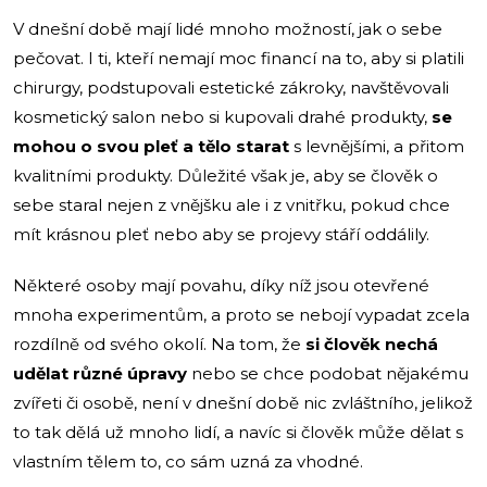
V dnešní době mají lidé mnoho možností, jak o sebe
pečovat. I ti, kteří nemají moc financí na to, aby si platili
chirurgy, podstupovali estetické zákroky, navštěvovali
kosmetický salon nebo si kupovali drahé produkty,
se
mohou o svou pleť
a tělo starat
s levnějšími, a přitom
kvalitními produkty. Důležité však je, aby se člověk o
sebe staral nejen z vnějšku ale i z vnitřku, pokud chce
mít krásnou pleť nebo aby se projevy stáří oddálily.
Některé osoby mají povahu, díky níž jsou otevřené
mnoha experimentům, a proto se nebojí vypadat zcela
rozdílně od svého okolí. Na tom, že
si člověk nechá
udělat různé úpravy
nebo se chce podobat nějakému
zvířeti či osobě, není v dnešní době nic zvláštního, jelikož
to tak dělá už mnoho lidí, a navíc si člověk může dělat s
vlastním tělem to, co sám uzná za vhodné.