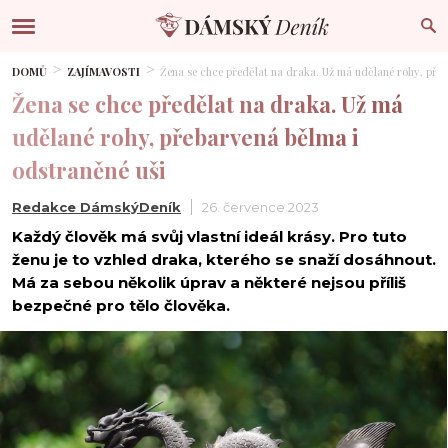
DOMŮ
ZAJÍMAVOSTI
Žena se chce předělat na draka. Už má udělané rohy, přeb
Žena se chce předělat na draka. Už má
udělané rohy, přebarvená bělma i
odstraněné uši
Redakce DámskýDeník
26. července 2023
Každý člověk má svůj vlastní ideál krásy. Pro tuto
ženu je to vzhled draka, kterého se snaží dosáhnout.
Má za sebou několik úprav a některé nejsou příliš
bezpečné pro tělo člověka.