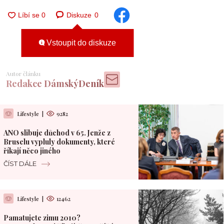
Diskuze
0
Vstoupit do diskuze
Autor článku
Redakce DámskýDeník
Lifestyle
|
9282
ANO slibuje důchod v 65. Jenže z
Bruselu vypluly dokumenty, které
říkají něco jiného
ČÍST DÁLE
Lifestyle
|
12462
Pamatujete zimu 2010?