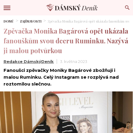
DOMŮ
ZAJÍMAVOSTI
Zpěvačka Monika Bagárová opět ukázala fanouškům svou 
Zpěvačka Monika Bagárová opět ukázala
fanouškům svou dceru Ruminku. Nazývá
ji malou potvůrkou
Redakce DámskýDeník
3. května 2023
Fanoušci zpěvačky Moniky Bagárové zbožňují i
malou Ruminku. Celý Instagram se rozplývá nad
roztomilou slečnou.