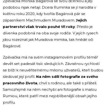
Zpěvačka Monika Bagárová se svou dcerkou a její
podobou nijak netají. Dcera Ruminka se jí narodila v
květnu roku 2020, kdy tvořila Bagárová pár se
zápasníkem Machmudem Muradovem.
Jejich
partnerství však trvalo pouhé tři roky
. Přesto je
dívenka podobná na oba svoje rodiče. V jejích rysech
jdou rozeznat jak Muradova mimika, tak hnědé oči
Bagárové.
Zpěvačka má na svém instagramovém profilu téměř
devět set padesát tisíc sledujících. Závratnou rychlostí
se blíží k neuvěřitelnému milionu uživatelů, kteří budou
sledovat její profil.
Na něm sdílí fotografie ze svého
pracovního života
, chvil s rodinou, ale také s přáteli.
Samozřejmě na něm nechybí ani fotografie s malou
Rumiou, které patří mezi nejoblíbenější obsah jejího
profilu.