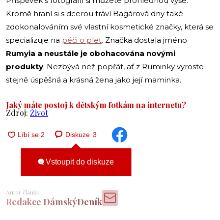
Příspěvek s fotografií si můžete prohlédnou výše.
Kromě hraní si s dcerou tráví Bagárová dny také
zdokonalováním své vlastní kosmetické značky, která se
specializuje na
péči o pleť
. Značka dostala jméno
Rumyia a neustále je obohacována novými
produkty
. Nezbývá než popřát, ať z Ruminky vyroste
stejně úspěšná a krásná žena jako její maminka.
Jaký máte postoj k dětským fotkám na internetu?
Zdroj:
Život
Diskuze
3
Vstoupit do diskuze
Autor článku
Redakce DámskýDeník