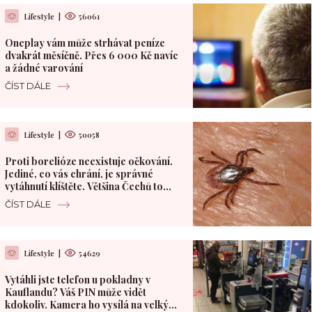
Lifestyle
|
56061
Oneplay vám může strhávat peníze
dvakrát měsíčně. Přes 6 000 Kč navíc
a žádné varování
ČÍST DÁLE
Lifestyle
|
50058
Proti borelióze neexistuje očkování.
Jediné, co vás chrání, je správné
vytáhnutí klíštěte. Většina Čechů to
dělá špatně
ČÍST DÁLE
Lifestyle
|
54629
Vytáhli jste telefon u pokladny v
Kauflandu? Váš PIN může vidět
kdokoliv. Kamera ho vysílá na velký