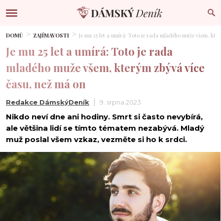
DOMŮ
ZAJÍMAVOSTI
Je mu 25 let a umírá: Toto je rada mladého muže všem, kte
Je mu 25 let a umírá: Toto je rada
mladého muže všem, kterým zbývá více
času, než má on
Redakce DámskýDeník
9. srpna 2023
Nikdo neví dne ani hodiny. Smrt si často nevybírá,
ale většina lidí se tímto tématem nezabývá. Mladý
muž poslal všem vzkaz, vezměte si ho k srdci.