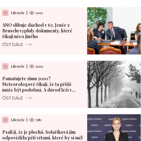
Lifestyle
|
9013
ANO slibuje důchod v 65. Jenže z
Bruselu vypluly dokumenty, které
říkají něco jiného
ČÍST DÁLE
Lifestyle
|
12193
Pamatujete zimu 2010?
Meteorologové říkají, že ta příští
může být podobná. A důvod leží v
Pacifiku
ČÍST DÁLE
Lifestyle
|
7181
Psali jí, že je plochá. Solaříková jim
odpověděla pěti větami, které by si měl