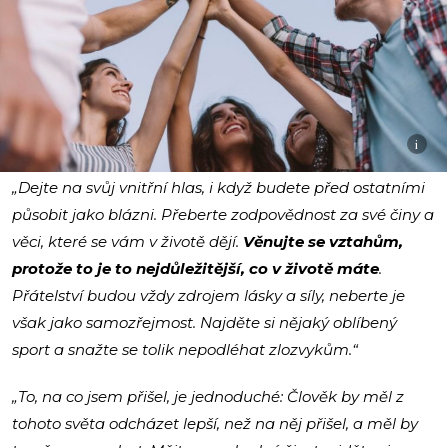
i
„Dejte na svůj vnitřní hlas, i když budete před ostatními
působit jako blázni. Přeberte zodpovědnost za své činy a
věci, které se vám v životě dějí.
Věnujte se vztahům,
protože to je to nejdůležitější, co v životě máte
.
Přátelství budou vždy zdrojem lásky a síly, neberte je
však jako samozřejmost. Najděte si nějaký oblíbený
sport a snažte se tolik nepodléhat zlozvykům.“
„To, na co jsem přišel, je jednoduché: Člověk by měl z
tohoto světa odcházet lepší, než na něj přišel, a měl by