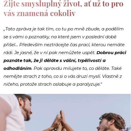
Žijte smysluplný život, ať už to pro
vás znamená cokoliv
„Tato zpráva je tak tím, co tu po mně zbude, a podělím
se s vámi o poznatky, na které jsem v poslední době
přišel… Především neztrácejte čas prací, kterou nemáte
rádi. Je jasné, že v ní pak nemůžete uspět.
Dobrou práci
poznáte tak, že ji děláte s vášní, trpělivostí a
odhodláním
. Pak opravdu milujete to, co děláte. Také
nemějte strach z toho, co si o vás druzí myslí. Vlastně z
ničeho, protože strach oslabuje a paralyzuje.
“