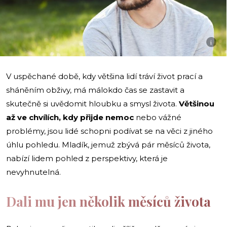
i
V uspěchané době, kdy většina lidí tráví život prací a
sháněním obživy, má málokdo čas se zastavit a
skutečně si uvědomit hloubku a smysl života.
Většinou
až ve chvílích, kdy přijde nemoc
nebo vážné
problémy, jsou lidé schopni podívat se na věci z jiného
úhlu pohledu. Mladík, jemuž zbývá pár měsíců života,
nabízí lidem pohled z perspektivy, která je
nevyhnutelná.
Dali mu jen několik měsíců života