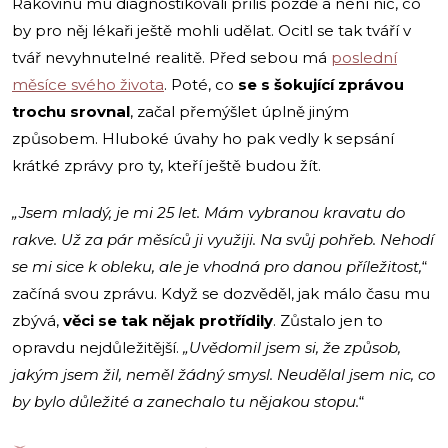
Rakovinu mu diagnostikovali příliš pozdě a není nic, co
by pro něj lékaři ještě mohli udělat. Ocitl se tak tváří v
tvář nevyhnutelné realitě. Před sebou má
poslední
měsíce svého života
. Poté, co
se s šokující zprávou
trochu srovnal
, začal přemýšlet úplně jiným
způsobem. Hluboké úvahy ho pak vedly k sepsání
krátké zprávy pro ty, kteří ještě budou žít.
„Jsem mladý, je mi 25 let. Mám vybranou kravatu do
rakve. Už za pár měsíců ji využiji. Na svůj pohřeb. Nehodí
se mi sice k obleku, ale je vhodná pro danou příležitost,
“
začíná svou zprávu. Když se dozvěděl, jak málo času mu
zbývá,
věci se tak nějak protřídily
. Zůstalo jen to
opravdu nejdůležitější.
„Uvědomil jsem si, že způsob,
jakým jsem žil, neměl žádný smysl. Neudělal jsem nic, co
by bylo důležité a zanechalo tu nějakou stopu.
“