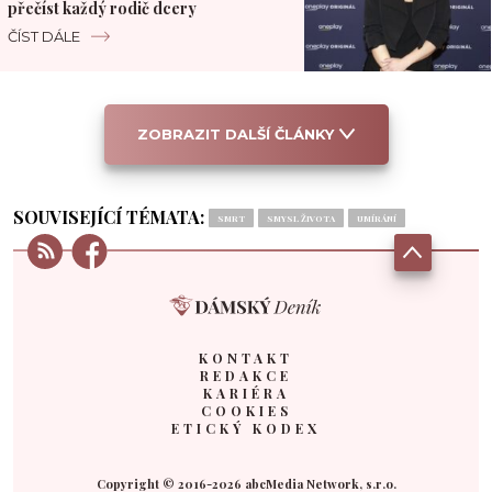
přečíst každý rodič dcery
ČÍST DÁLE
ZOBRAZIT DALŠÍ ČLÁNKY
SOUVISEJÍCÍ TÉMATA:
SMRT
SMYSL ŽIVOTA
UMÍRÁNÍ
KONTAKT
REDAKCE
KARIÉRA
COOKIES
ETICKÝ KODEX
Copyright © 2016-2026 abcMedia Network, s.r.o.