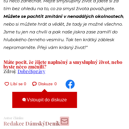
tu něco zanechat. Mějte smysluplný život a jděte si za
tím bez ohledu na to, co za smysl života považujete.
Můžete se pachtit zmítáni v nenadálých okolnostech
,
nebo si můžete hrát a vědět, že tady je možné všechno.
Jsme tu jen na chvíli a pak naše jiskra zase zamíří do
hlubokého černého vesmíru. Tak ten krátký záblesk
nepromarněte. Přeji vám krásný život!“
Máte pocit, že žijete naplněný a smysluplný život, nebo
byste něco změnili?
Zdroj:
DobréSprávy
Diskuze
0
Vstoupit do diskuze
Autor článku
Redakce DámskýDeník