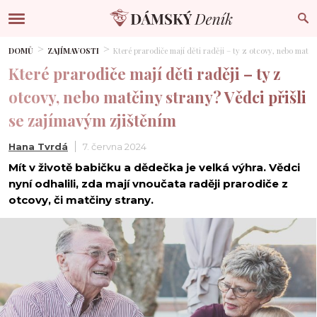
DOMŮ
ZAJÍMAVOSTI
Které prarodiče mají děti raději – ty z otcovy, nebo matči
Které prarodiče mají děti raději – ty z
otcovy, nebo matčiny strany? Vědci přišli
se zajímavým zjištěním
Hana Tvrdá
7. června 2024
Mít v životě babičku a dědečka je velká výhra. Vědci
nyní odhalili, zda mají vnoučata raději prarodiče z
otcovy, či matčiny strany.