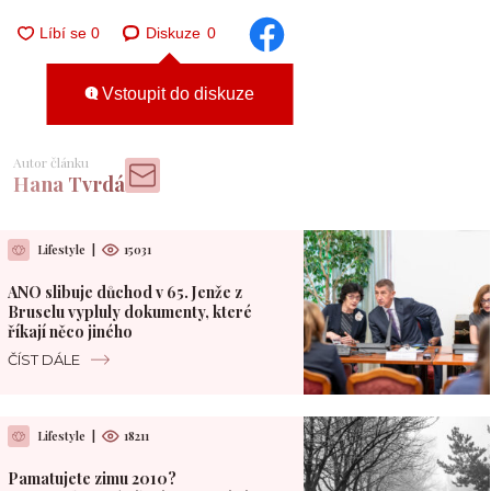
Diskuze
0
Vstoupit do diskuze
Autor článku
Hana Tvrdá
Lifestyle
|
15031
ANO slibuje důchod v 65. Jenže z
Bruselu vypluly dokumenty, které
říkají něco jiného
ČÍST DÁLE
Lifestyle
|
18211
Pamatujete zimu 2010?