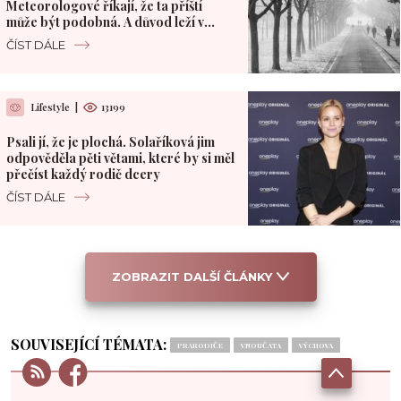
Meteorologové říkají, že ta příští
může být podobná. A důvod leží v
Pacifiku
ČÍST DÁLE
Lifestyle
|
13199
Psali jí, že je plochá. Solaříková jim
odpověděla pěti větami, které by si měl
přečíst každý rodič dcery
ČÍST DÁLE
ZOBRAZIT DALŠÍ ČLÁNKY
SOUVISEJÍCÍ TÉMATA:
PRARODIČE
VNOUČATA
VÝCHOVA