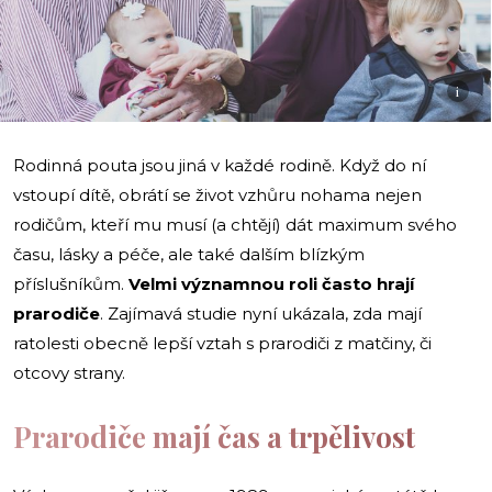
i
Rodinná pouta jsou jiná v každé rodině. Když do ní
vstoupí dítě, obrátí se život vzhůru nohama nejen
rodičům, kteří mu musí (a chtějí) dát maximum svého
času, lásky a péče, ale také dalším blízkým
příslušníkům.
Velmi významnou roli často hrají
prarodiče
. Zajímavá studie nyní ukázala, zda mají
ratolesti obecně lepší vztah s prarodiči z matčiny, či
otcovy strany.
Prarodiče mají čas a trpělivost