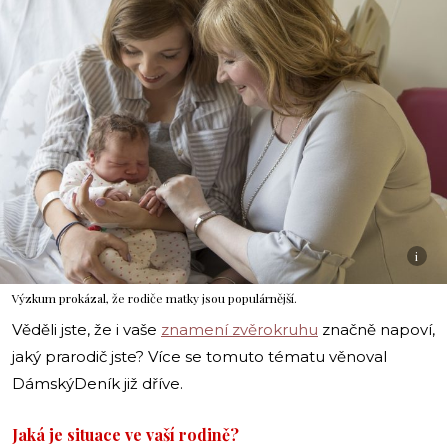
i
Výzkum prokázal, že rodiče matky jsou populárnější.
Věděli jste, že i vaše
znamení zvěrokruhu
značně napoví,
jaký prarodič jste? Více se tomuto tématu věnoval
DámskýDeník již dříve.
Jaká je situace ve vaší rodině?