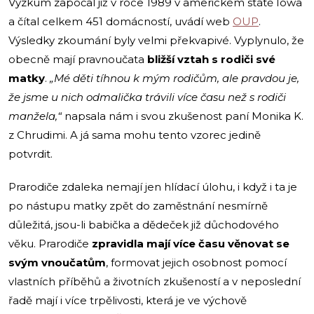
Výzkum započal již v roce 1989 v americkém státě Iowa
a čítal celkem 451 domácností, uvádí web
OUP
.
Výsledky zkoumání byly velmi překvapivé. Vyplynulo, že
obecně mají pravnoučata
bližší vztah s rodiči své
matky
.
„Mé děti tíhnou k mým rodičům, ale pravdou je,
že jsme u nich odmalička trávili více času než s rodiči
manžela,“
napsala nám i svou zkušenost paní Monika K.
z Chrudimi. A já sama mohu tento vzorec jedině
potvrdit.
Prarodiče zdaleka nemají jen hlídací úlohu, i když i ta je
po nástupu matky zpět do zaměstnání nesmírně
důležitá, jsou-li babička a dědeček již důchodového
věku. Prarodiče
zpravidla mají více času věnovat se
svým vnoučatům
, formovat jejich osobnost pomocí
vlastních příběhů a životních zkušeností a v neposlední
řadě mají i více trpělivosti, která je ve výchově