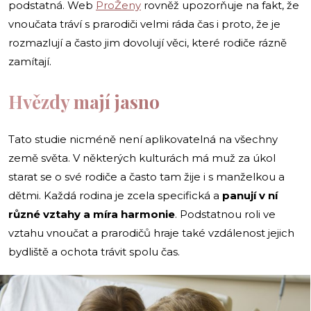
podstatná. Web
ProŽeny
rovněž upozorňuje na fakt, že
vnoučata tráví s prarodiči velmi ráda čas i proto, že je
rozmazlují a často jim dovolují věci, které rodiče rázně
zamítají.
Hvězdy mají jasno
Tato studie nicméně není aplikovatelná na všechny
země světa. V některých kulturách má muž za úkol
starat se o své rodiče a často tam žije i s manželkou a
dětmi. Každá rodina je zcela specifická a
panují v ní
různé vztahy a míra harmonie
. Podstatnou roli ve
vztahu vnoučat a prarodičů hraje také vzdálenost jejich
bydliště a ochota trávit spolu čas.