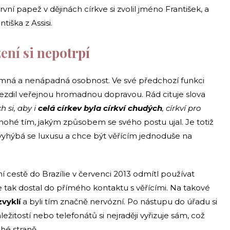
ní papež v dějinách církve si zvolil jméno František, a
tiška z Assisi.
ení si nepotrpí
romná a nenápadná osobnost. Ve své předchozí funkci
a jezdil veřejnou hromadnou dopravou. Rád cituje slova
h si, aby i
celá církev byla církví chudých
, církví pro
hé tím, jakým způsobem se svého postu ujal. Je totiž
 vyhýbá se luxusu a chce být věřícím jednoduše na
 cestě do Brazílie v červenci 2013 odmítl používat
ak dostal do přímého kontaktu s věřícími. Na takové
zvyklí
a byli tím značně nervózní. Po nástupu do úřadu si
žitostí nebo telefonátů si nejraději vyřizuje sám, což
hé straně.