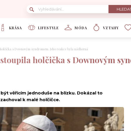
KRÁSA
LIFESTYLE
MÓDA
VZTAHY
a holčička s Downovým syndromem. Jeho reakce byla nádherná
istoupila holčička s Downovým sy
 být věřícím jednoduše na blízku. Dokázal to
 zachoval k malé holčičce.