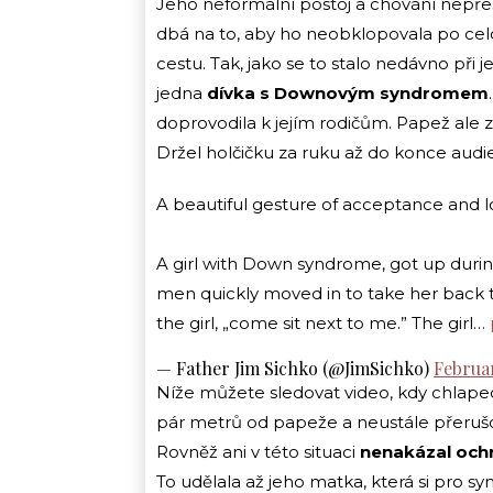
Jeho neformální postoj a chování nepře
dbá na to, aby ho neobklopovala po cel
cestu. Tak, jako se to stalo nedávno při
jedna
dívka s Downovým syndromem
doprovodila k jejím rodičům. Papež ale z
Držel holčičku za ruku až do konce audi
A beautiful gesture of acceptance and 
A girl with Down syndrome, got up durin
men quickly moved in to take her back 
the girl, „come sit next to me.” The girl…
— Father Jim Sichko (@JimSichko)
Februar
Níže můžete sledovat video, kdy chlape
pár metrů od papeže a neustále přeruš
Rovněž ani v této situaci
nenakázal ochr
To udělala až jeho matka, která si pro s