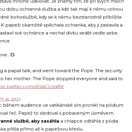
stává mnohé udivovat. Je známý tím, že při svých mších
ou dobu ochranná služba a lidé tak mají k němu volnou
 jedné bohoslužbě, kdy se k němu bezstarostně přiblížila
. K papeži okamžitě spěchala ochranka, aby ji zastavila a
astavil své ochránce a nechal dívku sedět vedle sebe.
ence.
love…💞
g a papal talk, and went toward the Pope. The security
to her mother. The Pope stopped everyone and said to
pic.twitter.com/q5VaCUzqBK
y 11, 2023
c během audience ve vatikánské síni pronikl na pódium
oval řeč. Papež to sledoval s pobaveným úsměvem.
anné službě, aby zasáhla
a chlapce odtáhla z pódia.
ynka přišla přímo až k papežovu křeslu.