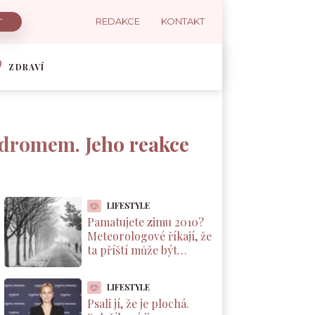
REDAKCE
KONTAKT
ZDRAVÍ
ndromem. Jeho reakce
LIFESTYLE
Pamatujete zimu 2010?
Meteorologové říkají, že
ta příští může být
podobná. A důvod leží v
Pacifiku
LIFESTYLE
Psali jí, že je plochá.