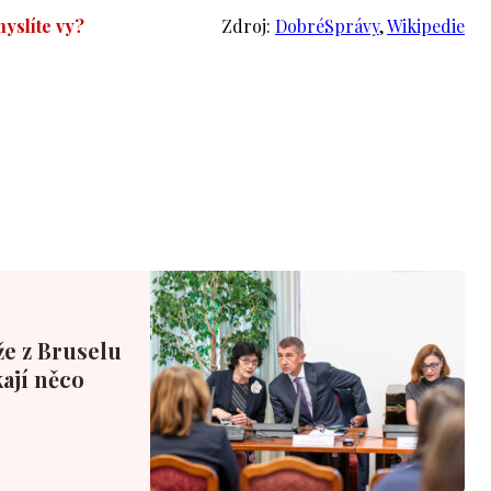
yslíte vy?
Zdroj:
DobréSprávy
,
Wikipedie
že z Bruselu
ají něco