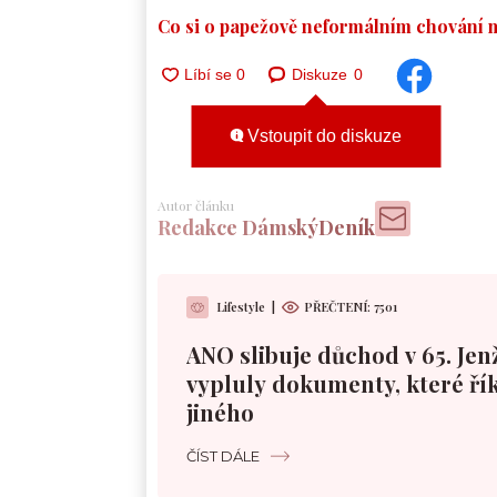
Co si o papežově neformálním chování m
Diskuze
0
Vstoupit do diskuze
Autor článku
Redakce DámskýDeník
Lifestyle
|
PŘEČTENÍ:
7501
ANO slibuje důchod v 65. Jen
vypluly dokumenty, které řík
jiného
ČÍST DÁLE