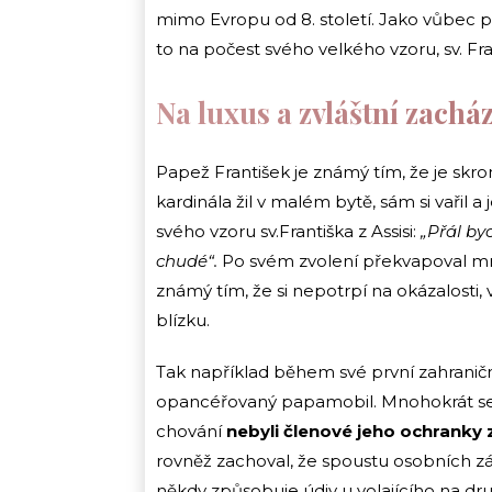
mimo Evropu od 8. století. Jako vůbec prv
to na počest svého velkého vzoru, sv. Fran
Na luxus a zvláštní zacház
Papež František je známý tím, že je sk
kardinála žil v malém bytě, sám si vařil 
svého vzoru sv.Františka z Assisi:
„Přál byc
chudé“.
Po svém zvolení překvapoval mno
známý tím, že si nepotrpí na okázalosti,
blízku.
Tak například během své první zahraniční
opancéřovaný papamobil. Mnohokrát se t
chování
nebyli členové jeho ochranky 
rovněž zachoval, že spoustu osobních zále
někdy způsobuje údiv u volajícího na dru