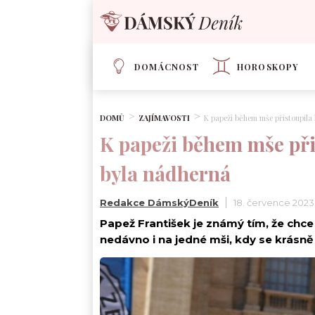
DOMÁCNOST
HOROSKOPY
DOMŮ
ZAJÍMAVOSTI
K papeži během mše přistoupil
K papeži během mše př
byla nádherná
Redakce DámskýDeník
18. července 2023
Papež František je známý tím, že chce
nedávno i na jedné mši, kdy se krásně