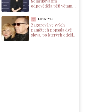
Solaříková jim
odpověděla pěti větami,
které by si měl přečíst
každý rodič dcery
LIFESTYLE
Zagorová ve svých
pamětech popsala dvě
slova, po kterých odešla
od partnera. Už se k
němu nevrátila