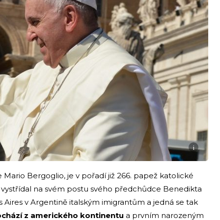
i
ario Bergoglio, je v pořadí již 266. papež katolické
3 a vystřídal na svém postu svého předchůdce Benedikta
s Aires v Argentině italským imigrantům a jedná se tak
chází z amerického kontinentu
a prvním narozeným