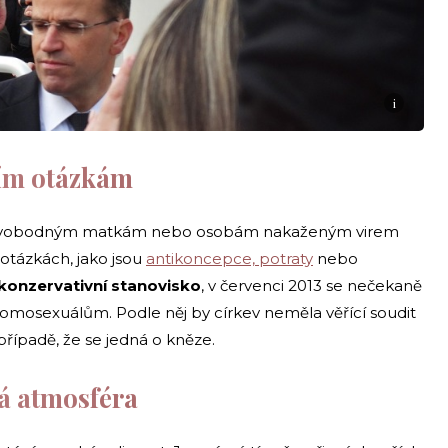
i
ím otázkám
u svobodným matkám nebo osobám nakaženým virem
 otázkách, jako jsou
antikoncepce, potraty
nebo
 konzervativní stanovisko
, v červenci 2013 se nečekaně
 homosexuálům. Podle něj by církev neměla věřící soudit
 případě, že se jedná o kněze.
á atmosféra