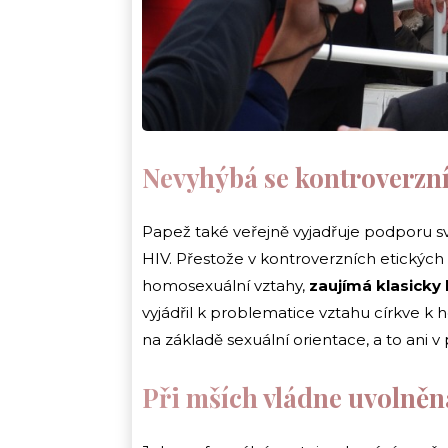
Nevyhýbá se kontroverzn
Papež také veřejně vyjadřuje podpor
HIV. Přestože v kontroverzních etických
homosexuální vztahy,
zaujímá klasicky
vyjádřil k problematice vztahu církve k
na základě sexuální orientace, a to ani v
Při mších vládne uvolněn