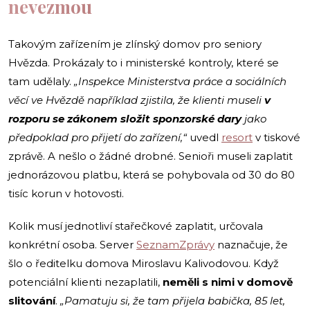
nevezmou
Takovým zařízením je zlínský domov pro seniory
Hvězda. Prokázaly to i ministerské kontroly, které se
tam udělaly.
„Inspekce Ministerstva práce a sociálních
věcí ve Hvězdě například zjistila, že klienti museli
v
rozporu se zákonem složit sponzorské dary
jako
předpoklad pro přijetí do zařízení,“
uvedl
resort
v tiskové
zprávě. A nešlo o žádné drobné. Senioři museli zaplatit
jednorázovou platbu, která se pohybovala od 30 do 80
tisíc korun v hotovosti.
Kolik musí jednotliví stařečkové zaplatit, určovala
konkrétní osoba. Server
SeznamZprávy
naznačuje, že
šlo o ředitelku domova Miroslavu Kalivodovou. Když
potenciální klienti nezaplatili,
neměli s nimi v domově
slitování
.
„Pamatuju si, že tam přijela babička, 85 let,