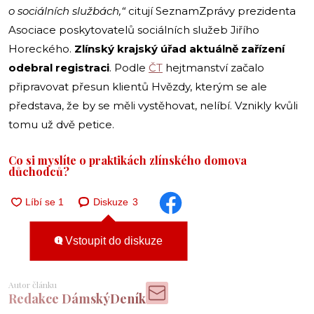
o sociálních službách,“
citují SeznamZprávy prezidenta
Asociace poskytovatelů sociálních služeb Jiřího
Horeckého.
Zlínský krajský úřad aktuálně zařízení
odebral registraci
. Podle
ČT
hejtmanství začalo
připravovat přesun klientů Hvězdy, kterým se ale
představa, že by se měli vystěhovat, nelíbí. Vznikly kvůli
tomu už dvě petice.
Co si myslíte o praktikách zlínského domova
důchodců?
Diskuze
3
Vstoupit do diskuze
Autor článku
Redakce DámskýDeník