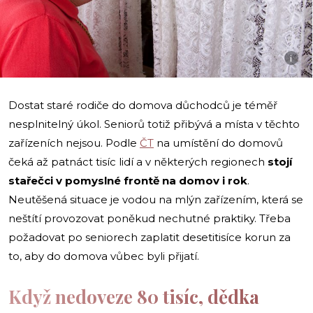
i
Dostat staré rodiče do domova důchodců je téměř
nesplnitelný úkol. Seniorů totiž přibývá a místa v těchto
zařízeních nejsou. Podle
ČT
na umístění do domovů
čeká až patnáct tisíc lidí a v některých regionech
stojí
stařečci v pomyslné frontě na domov i rok
.
Neutěšená situace je vodou na mlýn zařízením, která se
neštítí provozovat poněkud nechutné praktiky. Třeba
požadovat po seniorech zaplatit desetitisíce korun za
to, aby do domova vůbec byli přijatí.
Když nedoveze 80 tisíc, dědka