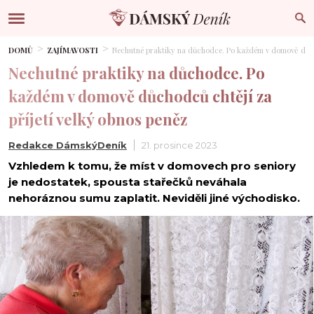
DOMŮ
ZAJÍMAVOSTI
Nechutné praktiky na důchodce. Po každém v domově důcho
Nechutné praktiky na důchodce. Po
každém v domově důchodců chtějí za
příjetí velký obnos peněz
Redakce DámskýDeník
21. prosince 2023
Vzhledem k tomu, že míst v domovech pro seniory
je nedostatek, spousta stařečků neváhala
nehoráznou sumu zaplatit. Neviděli jiné východisko.