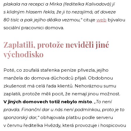
plakala na recepci a Mirka (ředitelka Kalivodová) jí
s klidným hlasem řekla, že ji to nezajímá, ať doveze
80 tisíc a pak jejího dědka vezmou,“
cituje
web
bývalou
sociální pracovnici domova.
Zaplatili, protože neviděli jiné
východisko
Poté, co zoufalá stařenka peníze přivezla, jejího
manžela do domova důchodců přijali. Obdobnou
zkušenost má celá řada klientů. Nehoráznou sumu
zaplatili, protože měli pocit, že nemají jinou možnost.
V jiných domovech totiž nebylo místo
.
„To není
pravda. Finanční dar u nás není podmínkou, proto je to
sponzorský dar,“
obhajovala platbu podle serveru
v červnu ředitelka Hvězdy, která provozuje i hospicovou