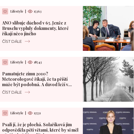
Lifestyle
|
15363
ANO slibuje důchod v 65. Jenže z
Bruselu vypluly dokumenty, které
říkají něco jiného
ČÍST DÁLE
Lifestyle
|
18543
Pamatujete zimu 2010?
Meteorologové říkají, že ta příští
může být podobná. A důvod leží v
Pacifiku
ČÍST DÁLE
Lifestyle
|
13531
Psali jí, že je plochá. Solaříková jim
odpověděla pěti větami, které by si měl