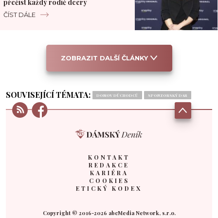
přečíst každý rodič dcery
ČÍST DÁLE
ZOBRAZIT DALŠÍ ČLÁNKY
SOUVISEJÍCÍ TÉMATA:
DOMOV DŮCHODCŮ
SPONZORSKÝ DAR
KONTAKT
REDAKCE
KARIÉRA
COOKIES
ETICKÝ KODEX
Copyright © 2016-2026 abcMedia Network, s.r.o.