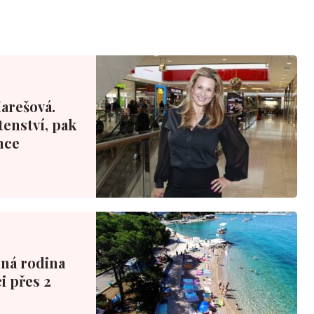
Marešová.
tenství, pak
nce
nná rodina
i přes 2