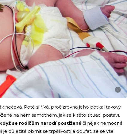
i
ěk nečeká. Poté si říká, proč zrovna jeho potkal takový
loženě na něm samotném, jak se k této situaci postaví.
Když se rodičům narodí postižené
či nějak nemocné
i je důležité obrnit se trpělivostí a doufat, že se vše