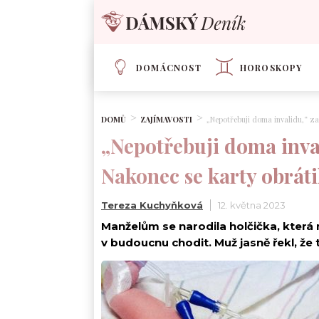
DOMÁCNOST
HOROSKOPY
DOMŮ
ZAJÍMAVOSTI
„Nepotřebuji doma invalidu,“ za
„Nepotřebuji doma inva
Nakonec se karty obráti
Tereza Kuchyňková
12. května 2023
Manželům se narodila holčička, která 
v budoucnu chodit. Muž jasně řekl, že 