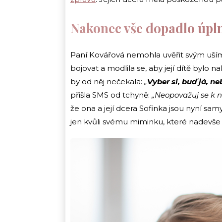
Nakonec vše dopadlo úpln
Paní Kovářová nemohla uvěřit svým uším, 
bojovat a modlila se, aby její dítě bylo 
by od něj nečekala:
„
Vyber si, buď já, n
přišla SMS od tchyně:
„Neopovažuj se k ná
že ona a její dcera Sofinka jsou nyní sam
jen kvůli svému miminku, které nadevše 