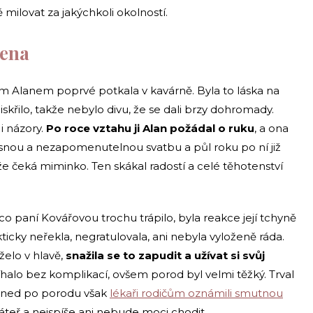
ě milovat za jakýchkoli okolností.
lena
 Alanem poprvé potkala v kavárně. Byla to láska na
iskřilo, takže nebylo divu, že se dali brzy dohromady.
 i názory.
Po roce vztahu ji Alan požádal o ruku
, a ona
krásnou a nezapomenutelnou svatbu a půl roku po ní již
 čeká miminko. Ten skákal radostí a celé těhotenství
o paní Kovářovou trochu trápilo, byla reakce její tchyně
icky neřekla, negratulovala, ani nebyla vyloženě ráda.
želo v hlavě,
snažila se to zapudit a užívat si svůj
íhalo bez komplikací, ovšem porod byl velmi těžký. Trval
. Hned po porodu však
lékaři rodičům oznámili smutnou
áteř a nejspíše ani nebude moci chodit.