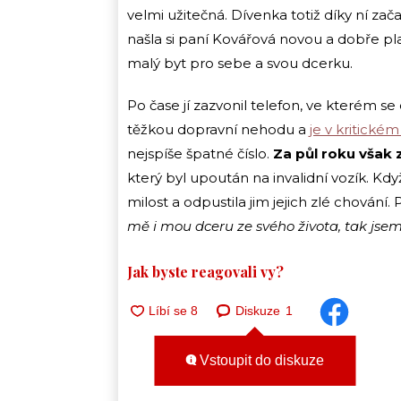
velmi užitečná. Dívenka totiž díky ní začal
našla si paní Kovářová novou a dobře pla
malý byt pro sebe a svou dcerku.
Po čase jí zazvonil telefon, ve kterém s
těžkou dopravní nehodu a
je v kritickém
nejspíše špatné číslo.
Za půl roku však z
který byl upoután na invalidní vozík. Když 
milost a odpustila jim jejich zlé chování
mě i mou dceru ze svého života, tak jse
Jak byste reagovali vy?
Diskuze
1
Vstoupit do diskuze