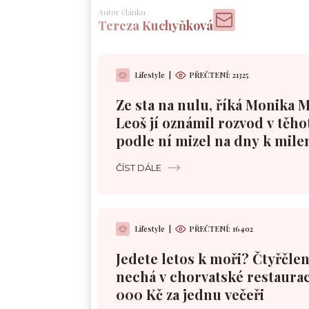
Autor článku
Tereza Kuchyňková
Lifestyle
|
PŘEČTENÍ:
21325
Ze sta na nulu, říká Monika 
Leoš jí oznámil rozvod v těho
podle ní mizel na dny k mile
ČÍST DÁLE
Lifestyle
|
PŘEČTENÍ:
16402
Jedete letos k moři? Čtyřčle
nechá v chorvatské restaurac
000 Kč za jednu večeři