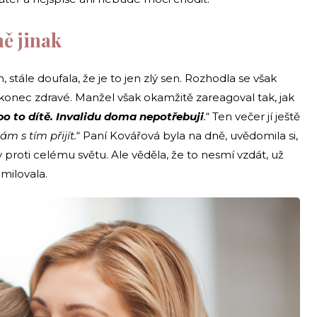
ě jinak
stále doufala, že je to jen zlý sen. Rozhodla se však
nakonec zdravé. Manžel však okamžitě zareagoval tak, jak
ebo to dítě. Invalidu doma nepotřebuji
.
“ Ten večer jí ještě
m s tím přijít.
“ Paní Kovářová byla na dně, uvědomila si,
y proti celému světu. Ale věděla, že to nesmí vzdát, už
milovala.