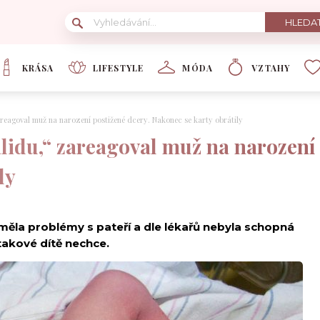
KRÁSA
LIFESTYLE
MÓDA
VZTAHY
reagoval muž na narození postižené dcery. Nakonec se karty obrátily
lidu,“ zareagoval muž na narození 
ly
měla problémy s pateří a dle lékařů nebyla schopná
takové dítě nechce.