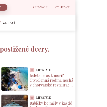
REDAKCE
KONTAKT
ZDRAVÍ
postižené dcery.
LIFESTYLE
Jedete letos k moři?
Čtyřčlenná rodina nechá
v chorvatské restauraci
přes 2 000 Kč za jednu
večeři
LIFESTYLE
Babičky ho měly v každé