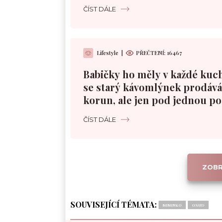
ČÍST DÁLE
Lifestyle
|
PŘEČTENÍ:
16467
Babičky ho měly v každé kuc
se starý kávomlýnek prodává 
korun, ale jen pod jednou 
ČÍST DÁLE
ZOBR
SOUVISEJÍCÍ TÉMATA:
MIMINKO
OSUD