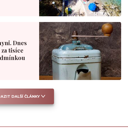
hyni. Dnes
za tisíce
podmínkou
AZIT DALŠÍ ČLÁNKY