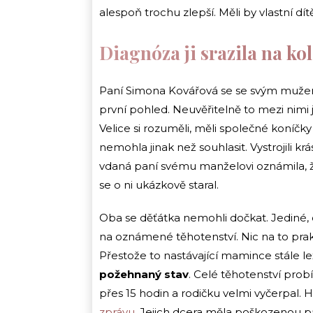
alespoň trochu zlepší. Měli by vlastní dít
Diagnóza ji srazila na ko
Paní Simona Kovářová se se svým mužem
první pohled. Neuvěřitelně to mezi nimi j
Velice si rozuměli, měli společné koníčky
nemohla jinak než souhlasit. Vystrojili 
vdaná paní svému manželovi oznámila, že
se o ni ukázkově staral.
Oba se děťátka nemohli dočkat. Jediné, c
na oznámené těhotenství. Nic na to prakt
Přestože to nastávající mamince stále le
požehnaný stav
. Celé těhotenství prob
přes 15 hodin a rodičku velmi vyčerpal
zprávu
. Jejich dcera měla poškozenou p