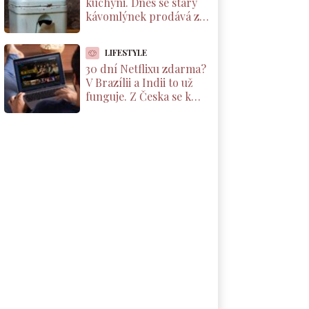
kuchyni. Dnes se starý
kávomlýnek prodává za
tisíce korun, ale jen pod
jednou podmínkou
LIFESTYLE
30 dní Netflixu zdarma?
V Brazílii a Indii to už
funguje. Z Česka se k
nabídce dostanete taky