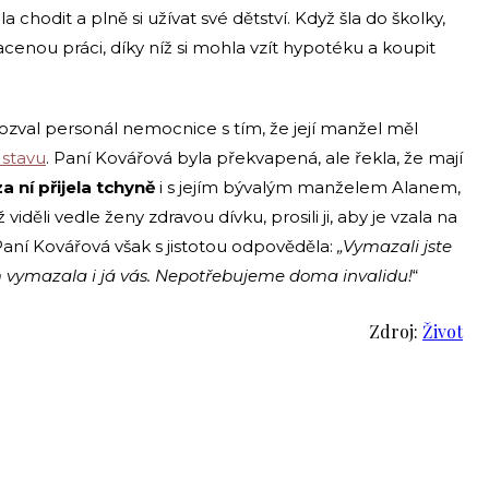
a chodit a plně si užívat své dětství. Když šla do školky,
cenou práci, díky níž si mohla vzít hypotéku a koupit
e ozval personál nemocnice s tím, že její manžel měl
 stavu
. Paní Kovářová byla překvapená, ale řekla, že mají
a ní přijela tchyně
i s jejím bývalým manželem Alanem,
viděli vedle ženy zdravou dívku, prosili ji, aby je vzala na
. Paní Kovářová však s jistotou odpověděla:
„Vymazali jste
m vymazala i já vás. Nepotřebujeme doma invalidu!
“
Zdroj:
Život