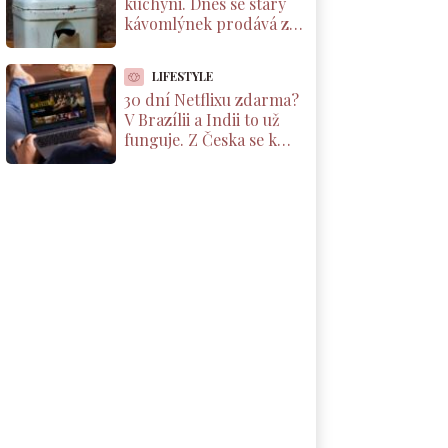
kuchyni. Dnes se starý
kávomlýnek prodává za
tisíce korun, ale jen pod
jednou podmínkou
LIFESTYLE
30 dní Netflixu zdarma?
V Brazílii a Indii to už
funguje. Z Česka se k
nabídce dostanete taky