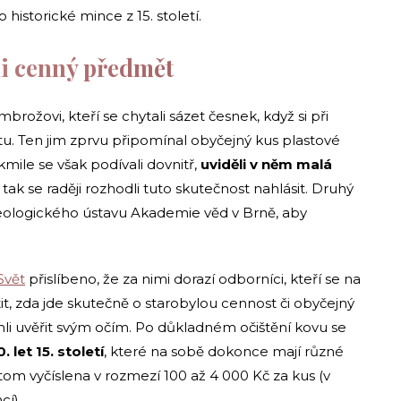
historické mince z 15. století.
lmi cenný předmět
brožovi, kteří se chytali sázet česnek, když si při
u. Ten jim zprvu připomínal obyčejný kus plastové
kmile se však podívali dovnitř,
uviděli v něm malá
a tak se raději rozhodli tuto skutečnost nahlásit. Druhý
heologického ústavu Akademie věd v Brně, aby
Svět
přislíbeno, že za nimi dorazí odborníci, kteří se na
istit, zda jde skutečně o starobylou cennost či obyčejný
hli uvěřit svým očím. Po důkladném očištění kovu se
 let 15. století
, které na sobě dokonce mají různé
itom vyčíslena v rozmezí 100 až 4 000 Kč za kus (v
ncí).