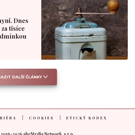
hyni. Dnes
za tisíce
podmínkou
AZIT DALŠÍ ČLÁNKY
RIÉRA
COOKIES
ETICKÝ KODEX
 2016-2026 abcMedia Network, s.r.o.