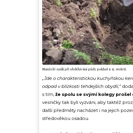
Manželé našli při obdělávání půdy poklad z 15. století.
„Jde o charakteristickou kuchyňskou keram
odpad v blízkosti tehdejších obydlí,“
doda
s tím,
že
spolu se svými kolegy proše
vesničky tak byli vyzváni, aby taktéž p
další předměty nacházet i na jejich poze
středověkou osadou.