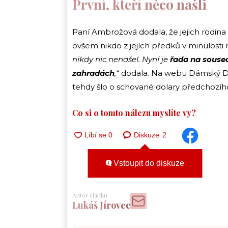
První, kteří něco našli
Paní Ambrožová dodala, že jejich rodina 
ovšem nikdo z jejích předků v minulost
nikdy nic nenašel. Nyní je
řada na soused
zahradách
,“
dodala
.
Na webu Dámský De
tehdy šlo o schované dolary předchozí
Co si o tomto nálezu myslíte vy?
Diskuze
2
Vstoupit do diskuze
Autor článku
Lukáš Jírovec