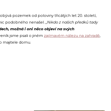
obývá pozemek od poloviny třicátých let 20. století,
i nic podobného nenašel.
„Nikdo z našich předků tady
ech, možná i oni něco objeví na svých
ník jsme psali o jiném
zajímavém nálezu na zahradě
,
ho majitele domu.