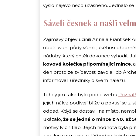
vyšlo najevo něco úžasného. Jednalo se o 
Sázeli česnek a našli ve
Zajímavý objev učinili Anna a František Am
obdělávání půdy všimli jakéhosi předmět
nádoby, který chtěli dokonce vyhodit. Ja
kovová kolečka připomínající mince
, 
den proto ze zvídavosti zavolali do Arc
informovali úředníky o svém nálezu.
Tehdy jim také bylo podle webu
Poznat
jejich nález podívají blíže a pokusí se zj
odpad. Když se dostavili na místo, nemo
ukázalo,
že se jedná o mince z 40. až 50.
motivy lvích tlap. Jejich hodnota byla př
závislosti na stavu a stáří jednotlivých mi