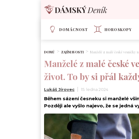
DOMÁCNOST
HOROSKOPY
DOMŮ
ZAJÍMAVOSTI
Manželé z malé české vesničky n
Manželé z malé české ve
život. To by si přál každ
Lukáš Jírovec
15. ledna 2024
Během sázení česneku si manželé všim
Později ale vyšlo najevo, že se jedná 