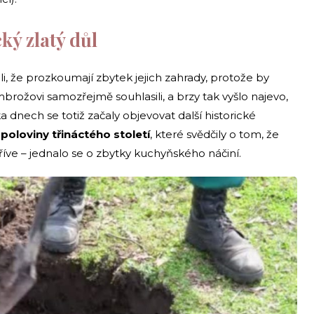
ký zlatý důl
i, že prozkoumají zbytek jejich zahrady, protože by
brožovi samozřejmě souhlasili, a brzy tak vyšlo najevo,
ka dnech se totiž začaly objevovat další historické
poloviny třináctého století
, které svědčily o tom, že
 dříve – jednalo se o zbytky kuchyňského náčiní.