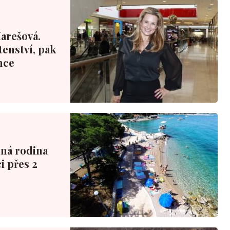
Marešová.
tenství, pak
nce
nná rodina
i přes 2