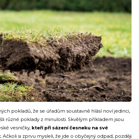
i
ných pokladů, že se úřadům soustavně hlásí noví jedinci,
šli různé poklady z minulosti. Skvělým příkladem jsou
ské vesničky,
kteří při sázení česneku na své
t
. Ačkoli si zprvu mysleli, že jde o obyčejný odpad, později