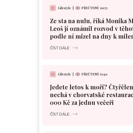
Lifestyle
|
PŘEČTENÍ:
11072
Ze sta na nulu, říká Monika 
Leoš jí oznámil rozvod v těho
podle ní mizel na dny k mile
ČÍST DÁLE
Lifestyle
|
PŘEČTENÍ:
6149
Jedete letos k moři? Čtyřčle
nechá v chorvatské restaurac
000 Kč za jednu večeři
ČÍST DÁLE