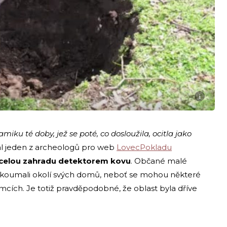
i
iku té doby, jež se poté, co dosloužila, ocitla jako
l jeden z archeologů pro web
LovecPokladu
l celou zahradu detektorem kovu
. Občané malé
rozkoumali okolí svých domů, neboť se mohou některé
mcích. Je totiž pravděpodobné, že oblast byla dříve