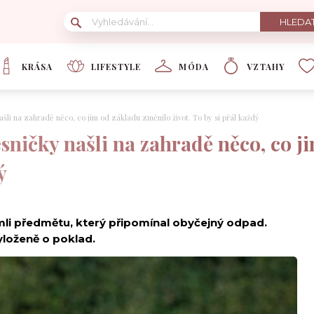
KRÁSA
LIFESTYLE
MÓDA
VZTAHY
ašli na zahradě něco, co jim od základu změnilo život. To by si přál každý
sničky našli na zahradě něco, co j
ý
li předmětu, který připomínal obyčejný odpad.
vyloženě o poklad.