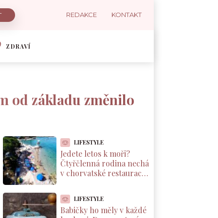
REDAKCE
KONTAKT
ZDRAVÍ
im od základu změnilo
LIFESTYLE
Jedete letos k moři?
Čtyřčlenná rodina nechá
v chorvatské restauraci
přes 2 000 Kč za jednu
večeři
LIFESTYLE
Babičky ho měly v každé