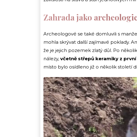
Zahrada jako archeologic
Archeologové se také domluvili s manžel
mohla skrývat další zajímavé poklady. Am
že je jejich pozemek zlatý důl. Po několi
nálezy,
včetně střepů keramiky z první 
místo bylo osídleno již o několik století