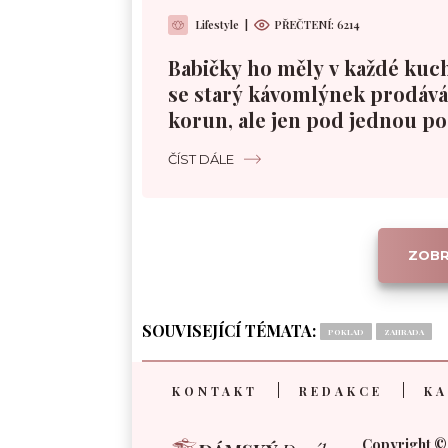
Lifestyle
|
PŘEČTENÍ:
6214
Babičky ho měly v každé kuc
se starý kávomlýnek prodává 
korun, ale jen pod jednou 
ČÍST DÁLE
ZOBR
SOUVISEJÍCÍ TÉMATA:
POKLAD
ZAHRADA
KONTAKT
REDAKCE
KA
Copyright ©