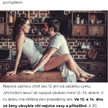
pomyšlení.
i
Nejvíce začnou chtít sex 12 dní od začátku cyklu.
„Vrcholem sexu“ se nazývá období mezi 12.–14. dnem. V
tu dobu má většina žen pravidelný sex.
Ve 13. a 14. dnu
se ženy
obvykle
cítí nejvíce sexy a přitažlivé
. A 30.