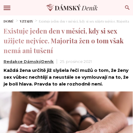
DOMŮ
VZTAHY
Existuje jeden den v měsíci, kdy si sex užijete nejvíce. Majorita 
Existuje jeden den v měsíci, kdy si sex
užijete nejvíce. Majorita žen o tom však
nemá ani tušení
Redakce DámskýDeník
25. prosince 2021
Každá žena určitě již slyšela řeči mužů o tom, že ženy
sex vůbec nechtějí a neustále se vymlouvají na to, že
je bolí hlava. Pravda to ale rozhodně není.