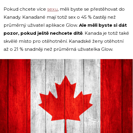
Pokud chcete více
sexu
, měli byste se přestěhovat do
Kanady. Kanaďané mají totiž sex o 45 % častěji než
průměrný uživatel aplikace Glow.
Ale měli byste si dát
pozor, pokud ještě nechcete dítě
. Kanada je totiž také
skvělé místo pro otěhotnění. Kanadské ženy otěhotní
až o 21 % snadněji než průměrná uživatelka Glow.