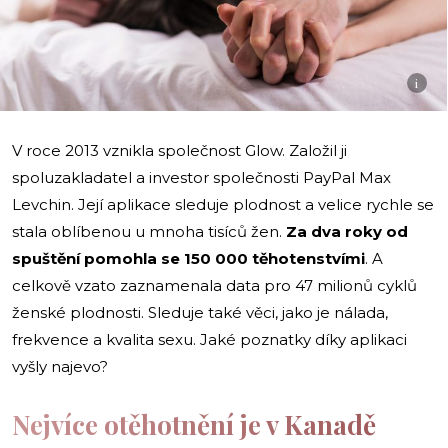
i
V roce 2013 vznikla společnost Glow. Založil ji
spoluzakladatel a investor společnosti PayPal Max
Levchin. Její aplikace sleduje plodnost a velice rychle se
stala oblíbenou u mnoha tisíců žen.
Za dva roky od
spuštění pomohla se 150 000 těhotenstvími
. A
celkově vzato zaznamenala data pro 47 milionů cyklů
ženské plodnosti. Sleduje také věci, jako je nálada,
frekvence a kvalita sexu. Jaké poznatky díky aplikaci
vyšly najevo?
Nejvíce otěhotnění je v Kanadě