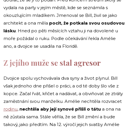
vydala na party v jejím městě, kde se seznámila s
okouzlujícím mladíkem. Jmenoval se Bill, živil se jako
architekt a ona měla
pocit, že potkala svou osudovou
lásku
. Hned po pěti měsících vztahu ji na dovolené u
moře požádal o ruku. Podle očekávání řekla Amélie
ano, a dvojice se usadila na Floridě.
Z jejího muže se stal agresor
Dvojice spolu vychovávala dva syny a život plynul. Bill
však jednoho dne přišel o práci, a od té doby šlo vše z
kopce. Začal řvát, křičet a nadávat, a obviňovat ze ztráty
zaměstnání svou manželku. Amélie nechtěla rozvracet
rodinu
,
nechtěla aby její synové přišli o tátu
a ona na
ně zůstala sama. Stále věřila, že se Bill změní a bude
takový, jako předtím. Na 12. výročí jejich svatby Amélie