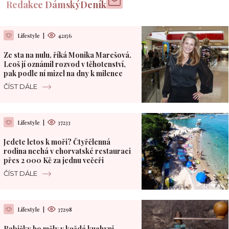
Redakce DámskýDeník
Lifestyle
|
42156
Ze sta na nulu, říká Monika Marešová.
Leoš jí oznámil rozvod v těhotenství,
pak podle ní mizel na dny k milence
ČÍST DÁLE
Lifestyle
|
37233
Jedete letos k moři? Čtyřčlenná
rodina nechá v chorvatské restauraci
přes 2 000 Kč za jednu večeři
ČÍST DÁLE
Lifestyle
|
37298
Babičky ho měly v každé kuchyni.