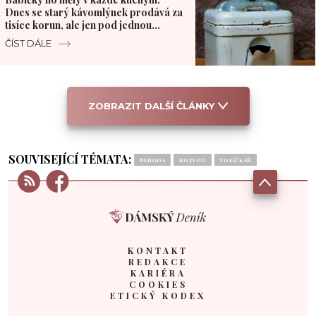
Dnes se starý kávomlýnek prodává za
tisíce korun, ale jen pod jednou
podmínkou
ČÍST DÁLE
ZOBRAZIT DALŠÍ ČLÁNKY
SOUVISEJÍCÍ TÉMATA:
NEHODA
ROZVOD
VOZÍČKÁŘ
KONTAKT
REDAKCE
KARIÉRA
COOKIES
ETICKÝ KODEX