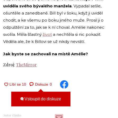
uviděla svého bývalého manžela
. Vypadal sešle,
ošuntěle a zanedbaně. Bill byl v šoku, když ji uviděl
chodit, a ke všemu po boku jiného muže. Prosil ji o
odpuštění za to, jak se k ní choval. Amélie nakonec
svolila. Měla šťastný
život
a nechtěla si nic pokazit.
Věděla ale, že k Billovi se už nikdy nevrátí.
Jak byste se zachovali na místě Amélie?
Zdroj:
TheMirror
Diskuze
0
Vstoupit do diskuze
Autor článku