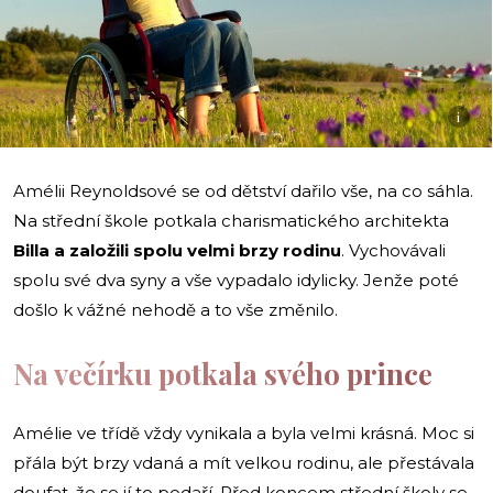
i
Amélii Reynoldsové se od dětství dařilo vše, na co sáhla.
Na střední škole potkala charismatického architekta
Billa a založili spolu velmi brzy rodinu
. Vychovávali
spolu své dva syny a vše vypadalo idylicky. Jenže poté
došlo k vážné nehodě a to vše změnilo.
Na večírku potkala svého prince
Amélie ve třídě vždy vynikala a byla velmi krásná. Moc si
přála být brzy vdaná a mít velkou rodinu, ale přestávala
doufat, že se jí to podaří. Před koncem střední školy se