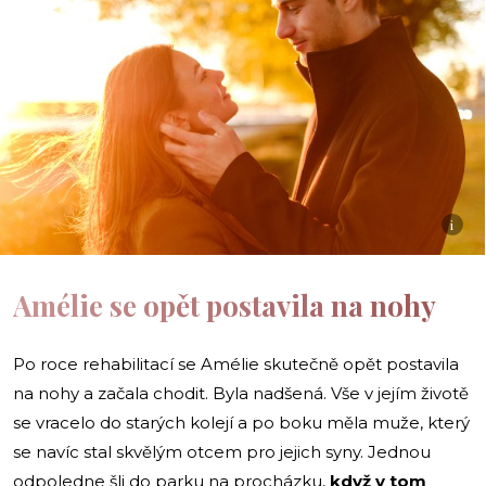
i
Amélie se opět postavila na nohy
Po roce rehabilitací se Amélie skutečně opět postavila
na nohy a začala chodit. Byla nadšená. Vše v jejím životě
se vracelo do starých kolejí a po boku měla muže, který
se navíc stal skvělým otcem pro jejich syny. Jednou
odpoledne šli do parku na procházku,
když v tom