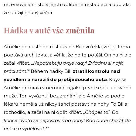
rezervovala místo v jejich oblíbené restauraci a doufala,
že si užijí pěkný večer.
Hádka v autě vše změnila
Amélie po cestě do restaurace Billovi řekla, že její firma
poptává architekta, a věřila, že ho to potěší. On na ni ale
začal křičet.
,,Nepotřebuju tvoje rady! Zvládnu si najít
práci sám!“
Během hádky Bill
ztratil kontrolu nad
vozidlem a
narazili do protijedoucího auta
. Když se
Amélie probrala v nemocnici, jako první se bála o svého
muže. Ten vyváznul bez zranění, ale Amélie se podle
lékařů neměla už nikdy šanci postavit na nohy. To Billa
rozhodilo, a začal na ni opět křičet.
,,Chápeš to? Do
konce života se nepostavíš na nohy! Kdo bude chodit do
práce a vydělávat?“