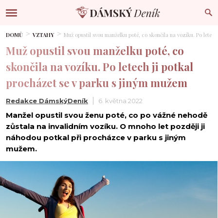
DOMŮ
VZTAHY
Muž opustil svou manželku poté, co skončila na vozíku. Po letec
Muž opustil svou manželku poté, co
skončila na vozíku. Po letech ji potkal
procházet se v parku s jiným mužem
Redakce DámskýDeník
6. května 2022
Manžel opustil svou ženu poté, co po vážné nehodě
zůstala na invalidním vozíku. O mnoho let později ji
náhodou potkal při procházce v parku s jiným
mužem.