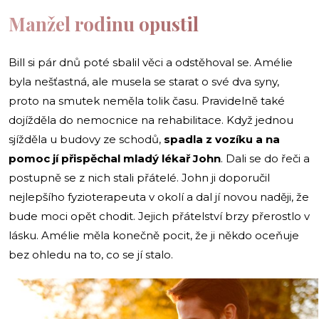
Manžel rodinu opustil
Bill si pár dnů poté sbalil věci a odstěhoval se. Amélie
byla nešťastná, ale musela se starat o své dva syny,
proto na smutek neměla tolik času. Pravidelně také
dojížděla do nemocnice na rehabilitace. Když jednou
sjížděla u budovy ze schodů,
spadla z vozíku a na
pomoc jí přispěchal mladý lékař
John
. Dali se do řeči a
postupně se z nich stali přátelé. John ji doporučil
nejlepšího fyzioterapeuta v okolí a dal jí novou naději, že
bude moci opět chodit. Jejich přátelství brzy přerostlo v
lásku. Amélie měla konečně pocit, že ji někdo oceňuje
bez ohledu na to, co se jí stalo.