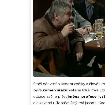
Stačí pár vteřin úvodní znělky a člověk 
bývá
kámen úrazu
: většina lidí si mysl
otázce začne plést
jména, profese i v
ale zaváhá u Jonáše. Jiný má jasno u Kac