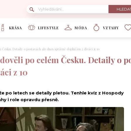
KRÁSA
LIFESTYLE
MÓDA
VZTAHY
 Česku. Detaily o postavách ale dnes správně doplní jen 2 diváci z 10
dověli po celém Česku. Detaily o p
áci z 10
e po letech se detaily pletou. Tenhle kvíz z Hospody
hy i role opravdu přesně.