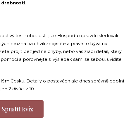
 drobnosti
.
ctivý test toho, jestli jste Hospodu opravdu sledovali
ých možná na chvíli znejistíte a právě to bývá na
e projít bez jediné chyby, nebo vás zradí detail, který
ez pomoci a porovnejte si výsledek sami se sebou, uvidíte
celém Česku. Detaily o postavách ale dnes správně doplní
jen 2 diváci z 10
Spustit kvíz