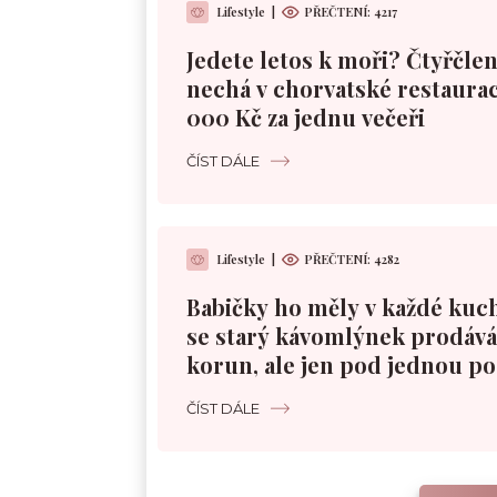
Lifestyle
|
PŘEČTENÍ:
4217
Jedete letos k moři? Čtyřčle
nechá v chorvatské restaurac
000 Kč za jednu večeři
ČÍST DÁLE
Lifestyle
|
PŘEČTENÍ:
4282
Babičky ho měly v každé kuc
se starý kávomlýnek prodává 
korun, ale jen pod jednou 
ČÍST DÁLE