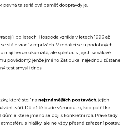
ak pevná ta seriálová paměť doopravdy je.
racejí i po letech. Hospoda vznikla v letech 1996 až
o se stále vrací v reprízách. V redakci se u podobných
oznají herce okamžitě, ale spletou si jejich seriálové
dému povědomý, jenže jméno Zatloukal najednou zůstane
ý test smysl i dnes.
ky, které stojí na
nejznámějších postavách
, jejich
vání tváří. Důležité bude všimnout si, kdo patřil ke
 dům a které jméno se pojí s konkrétní rolí. Právě tady
ví atmosféru a hlášky, ale ne vždy přesné zařazení postav.