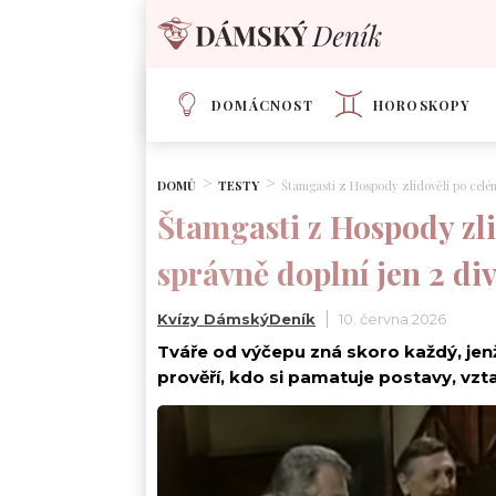
DOMÁCNOST
HOROSKOPY
DOMŮ
TESTY
Štamgasti z Hospody zlidověli po celém
Štamgasti z Hospody zli
správně doplní jen 2 div
Kvízy DámskýDeník
10. června 2026
Tváře od výčepu zná skoro každý, jenž
prověří, kdo si pamatuje postavy, vzta