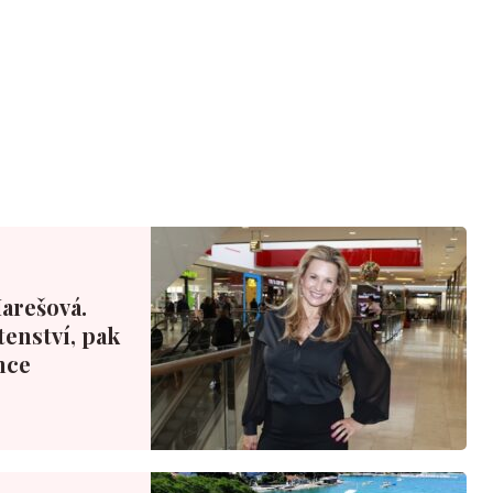
Marešová.
tenství, pak
nce