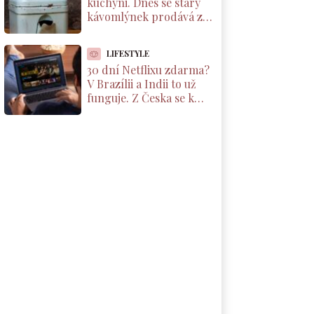
kuchyni. Dnes se starý
kávomlýnek prodává za
tisíce korun, ale jen pod
jednou podmínkou
LIFESTYLE
30 dní Netflixu zdarma?
V Brazílii a Indii to už
funguje. Z Česka se k
nabídce dostanete taky