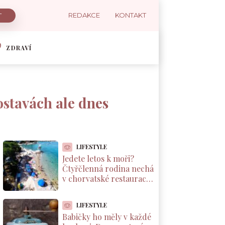
REDAKCE
KONTAKT
ZDRAVÍ
ostavách ale dnes
LIFESTYLE
Jedete letos k moři?
Čtyřčlenná rodina nechá
v chorvatské restauraci
přes 2 000 Kč za jednu
večeři
LIFESTYLE
Babičky ho měly v každé