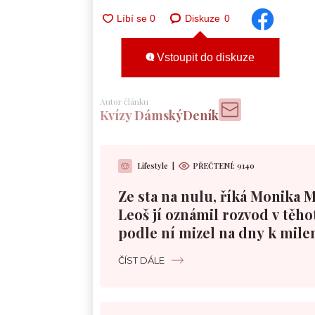
Diskuze
0
Vstoupit do diskuze
Autor článku
Kvízy DámskýDeník
Lifestyle
|
PŘEČTENÍ:
9140
Ze sta na nulu, říká Monika 
Leoš jí oznámil rozvod v těho
podle ní mizel na dny k mile
ČÍST DÁLE