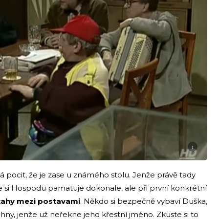
i
má pocit, že je zase u známého stolu. Jenže právě tady
í, že si Hospodu pamatuje dokonale, ale při první konkrétní
ztahy mezi postavami
. Někdo si bezpečně vybaví Duška,
hny, jenže už neřekne jeho křestní jméno. Zkuste si to