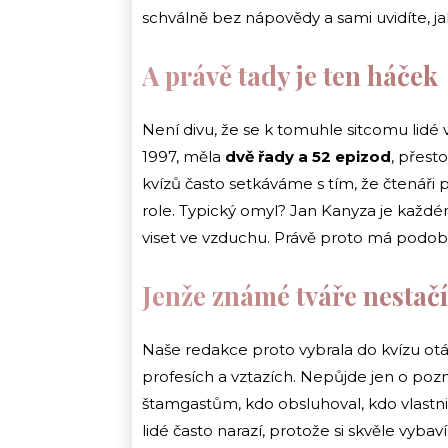
schválně bez nápovědy a sami uvidíte, j
A právě tady je ten háček
Není divu, že se k tomuhle sitcomu lidé v
1997, měla
dvě řady a 52 epizod
, přest
kvízů často setkáváme s tím, že čtenáři p
role. Typický omyl? Jan Kanyza je kaž
viset ve vzduchu. Právě proto má podobn
Jenže známé tváře nestačí
Naše redakce proto vybrala do kvízu otáz
profesích a vztazích. Nepůjde jen o pozná
štamgastům, kdo obsluhoval, kdo vlastnil
lidé často narazí, protože si skvěle vyba