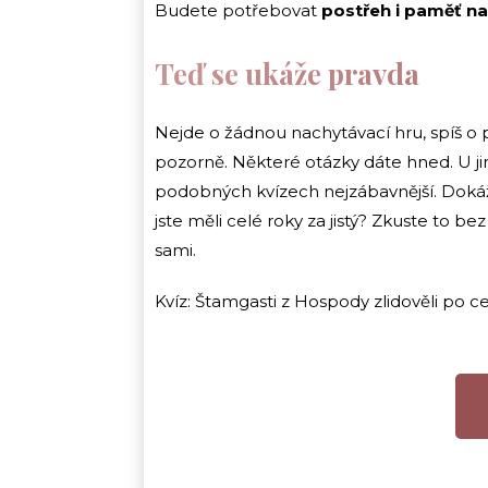
Budete potřebovat
postřeh i paměť na
Teď se ukáže pravda
Nejde o žádnou nachytávací hru, spíš o po
pozorně. Některé otázky dáte hned. U jin
podobných kvízech nejzábavnější. Dokážet
jste měli celé roky za jistý? Zkuste to b
sami.
Kvíz: Štamgasti z Hospody zlidověli po 