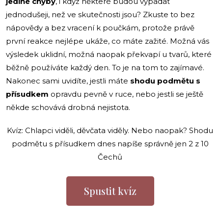
jediné chyby
, i když některé budou vypadat
jednodušeji, než ve skutečnosti jsou? Zkuste to bez
nápovědy a bez vracení k poučkám, protože právě
první reakce nejlépe ukáže, co máte zažité. Možná vás
výsledek uklidní, možná naopak překvapí u tvarů, které
běžně používáte každý den. To je na tom to zajímavé.
Nakonec sami uvidíte, jestli máte
shodu podmětu s
přísudkem
opravdu pevně v ruce, nebo jestli se ještě
někde schovává drobná nejistota.
Kvíz: Chlapci viděli, děvčata viděly. Nebo naopak? Shodu
podmětu s přísudkem dnes napíše správně jen 2 z 10
Čechů
Spustit kvíz