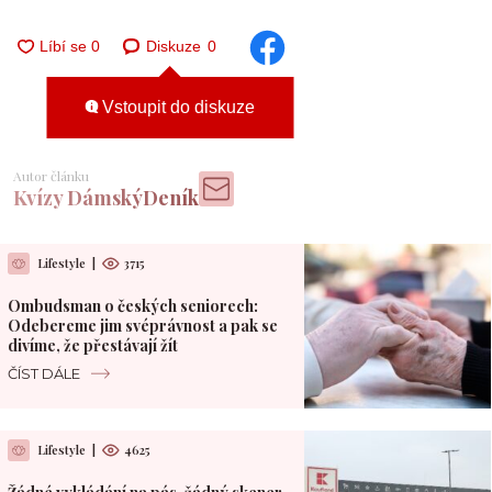
Diskuze
0
Vstoupit do diskuze
Autor článku
Kvízy DámskýDeník
Lifestyle
|
3715
Ombudsman o českých seniorech:
Odebereme jim svéprávnost a pak se
divíme, že přestávají žít
ČÍST DÁLE
Lifestyle
|
4625