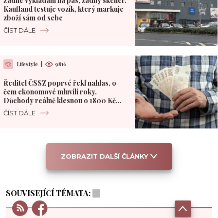
Žádné vykládání na pás, žádný skener.
Kaufland testuje vozík, který markuje
zboží sám od sebe
ČÍST DÁLE
Lifestyle
|
9816
Ředitel ČSSZ poprvé řekl nahlas, o
čem ekonomové mluvili roky.
Důchody reálně klesnou o 1800 Kč
měsíčně
ČÍST DÁLE
ZOBRAZIT DALŠÍ ČLÁNKY
SOUVISEJÍCÍ TÉMATA: