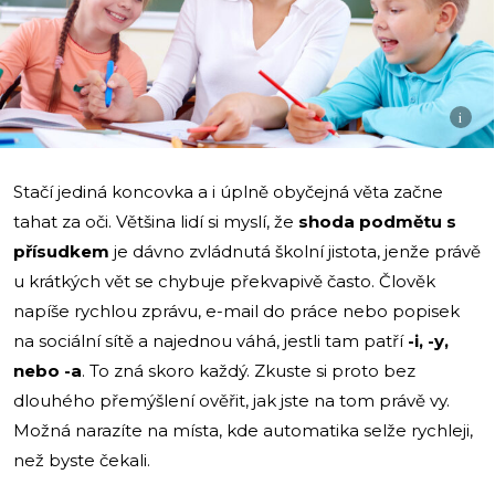
i
Stačí jediná koncovka a i úplně obyčejná věta začne
tahat za oči. Většina lidí si myslí, že
shoda podmětu s
přísudkem
je dávno zvládnutá školní jistota, jenže právě
u krátkých vět se chybuje překvapivě často. Člověk
napíše rychlou zprávu, e-mail do práce nebo popisek
na sociální sítě a najednou váhá, jestli tam patří
-i, -y,
nebo -a
. To zná skoro každý. Zkuste si proto bez
dlouhého přemýšlení ověřit, jak jste na tom právě vy.
Možná narazíte na místa, kde automatika selže rychleji,
než byste čekali.