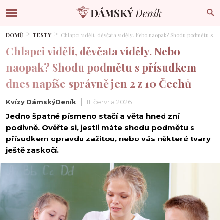
DOMŮ
TESTY
Chlapci viděli, děvčata viděly. Nebo naopak? Shodu podmětu s př
Chlapci viděli, děvčata viděly. Nebo
naopak? Shodu podmětu s přísudkem
dnes napíše správně jen 2 z 10 Čechů
Kvízy DámskýDeník
11. června 2026
Jedno špatné písmeno stačí a věta hned zní
podivně. Ověřte si, jestli máte shodu podmětu s
přísudkem opravdu zažitou, nebo vás některé tvary
ještě zaskočí.