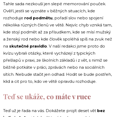
Tahle sada nezkouší jen slepé memorování pouček.
Ověří, jestli se vyznáte v běžných situacích, kde
rozhoduje
rod podmětu
, pořadí slov nebo spojení
několika různých členů ve větě. Nejvíc chyb vzniká tam,
kde stojí podmět až za přísudkem, kde se mísí mužský
a ženský rod nebo kde člověk spoléhá spíš na zvuk než
na
skutečné pravidlo
. V naší redakci jsme proto do
kvízu vybrali otázky, které vycházejí z typických
přešlapů v praxi, ze školních základů i z vět, s nimiž se
běžně potkáte v práci, zprávách nebo na sociálních
sítích. Nebude stačit jen odhad. Hodit se bude postřeh,
klid a cit pro to, kdo ve větě opravdu rozhoduje.
Teď se ukáže, co máte v ruce
Teď už je řada na vás. Dokážete projít deset vět
bez