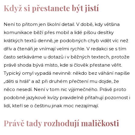
Když si přestanete být jistí
Není to přitom jen školní detail. V době, kdy většina
komunikace běží přes mobil a lidé píšou desítky
krátkých textů denně, je podobných chyb vidět víc než
dřív a čtenáři je vnímají velmi rychle. V redakci se s tím
často setkáváme u dotazů i v běžných textech, protože
právě shoda bývá místo, kde si člověk přestane věřit.
Typický omyl vypadá nevinně: někdo bez váhání napíše
„děti si hráli“ a až při druhém přečtení mu dojde, že
něco nesedí. Není v tom nic výjimečného. Právě proto
podobné jazykové kvízy pravidelně přitahují pozornost i
lidí, kteří se o češtinu jinak moc nezajímají.
Právě tady rozhodují maličkosti