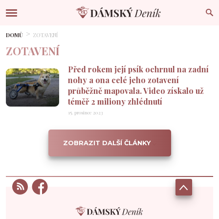
DOMŮ
ZOTAVENÍ
ZOTAVENÍ
Před rokem její psík ochrnul na zadní
nohy a ona celé jeho zotavení
průběžně mapovala. Video získalo už
téměř 2 miliony zhlédnutí
15. prosince 2023
ZOBRAZIT DALŠÍ ČLÁNKY