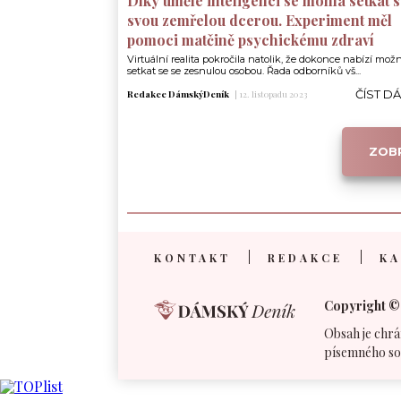
Díky umělé inteligenci se mohla setkat 
svou zemřelou dcerou. Experiment měl
pomoci matčině psychickému zdraví
Virtuální realita pokročila natolik, že dokonce nabízí mož
setkat se se zesnulou osobou. Řada odborníků vš...
ČÍST D
Redakce DámskýDeník
|
12. listopadu 2023
ZOBR
KONTAKT
REDAKCE
KA
Copyright ©
Obsah je chrá
písemného so