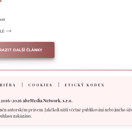
se
nost
ÁLE
AZIT DALŠÍ ČLÁNKY
RIÉRA
COOKIES
ETICKÝ KODEX
 2016-2026 abcMedia Network, s.r.o.
něn autorským právem. Jakékoli užití včetně publikování nebo jiného šíř
uhlasu zakázáno.