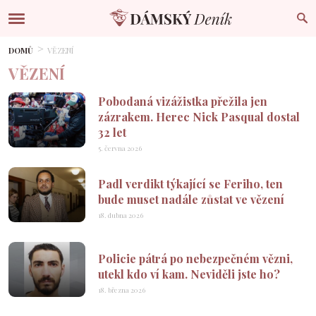
DOMŮ
VĚZENÍ
VĚZENÍ
Pobodaná vizážistka přežila jen
zázrakem. Herec Nick Pasqual dostal
32 let
5. června 2026
Padl verdikt týkající se Feriho, ten
bude muset nadále zůstat ve vězení
18. dubna 2026
Policie pátrá po nebezpečném vězni,
utekl kdo ví kam. Neviděli jste ho?
18. března 2026