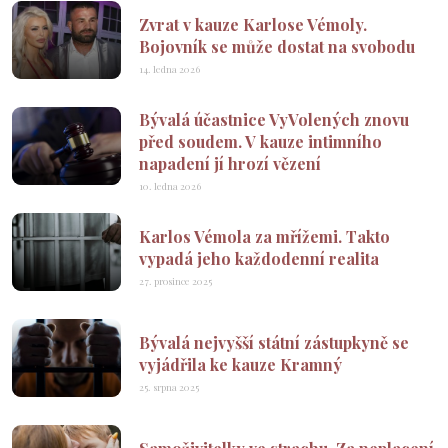
Zvrat v kauze Karlose Vémoly.
Bojovník se může dostat na svobodu
14. ledna 2026
Bývalá účastnice VyVolených znovu
před soudem. V kauze intimního
napadení jí hrozí vězení
10. ledna 2026
Karlos Vémola za mřížemi. Takto
vypadá jeho každodenní realita
27. prosince 2025
Bývalá nejvyšší státní zástupkyně se
vyjádřila ke kauze Kramný
25. srpna 2025