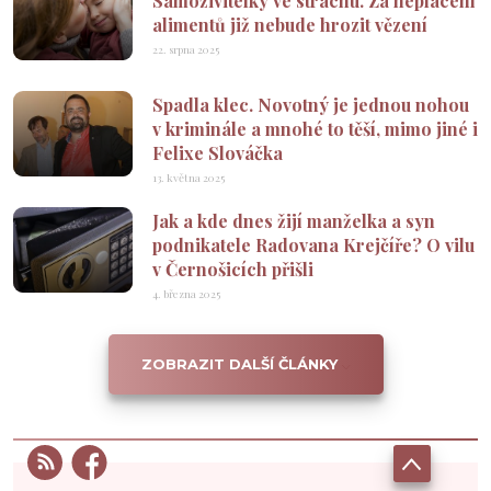
Samoživitelky ve strachu. Za neplacení
alimentů již nebude hrozit vězení
22. srpna 2025
Spadla klec. Novotný je jednou nohou
v kriminále a mnohé to těší, mimo jiné i
Felixe Slováčka
13. května 2025
Jak a kde dnes žijí manželka a syn
podnikatele Radovana Krejčíře? O vilu
v Černošicích přišli
4. března 2025
ZOBRAZIT DALŠÍ ČLÁNKY