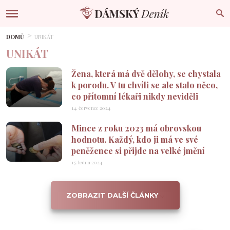
DOMŮ
UNIKÁT
UNIKÁT
Žena, která má dvě dělohy, se chystala
k porodu. V tu chvíli se ale stalo něco,
co přítomní lékaři nikdy neviděli
14. července 2024
Mince z roku 2023 má obrovskou
hodnotu. Každý, kdo ji má ve své
peněžence si přijde na velké jmění
15. ledna 2024
ZOBRAZIT DALŠÍ ČLÁNKY