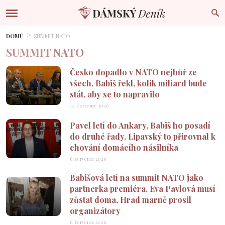
DOMŮ
SUMMIT NATO
SUMMIT NATO
Česko dopadlo v NATO nejhůř ze
všech. Babiš řekl, kolik miliard bude
stát, aby se to napravilo
10. července 2026
Pavel letí do Ankary, Babiš ho posadí
do druhé řady. Lipavský to přirovnal k
chování domácího násilníka
6. července 2026
Babišová letí na summit NATO jako
partnerka premiéra. Eva Pavlová musí
zůstat doma, Hrad marně prosil
organizátory
6. července 2026