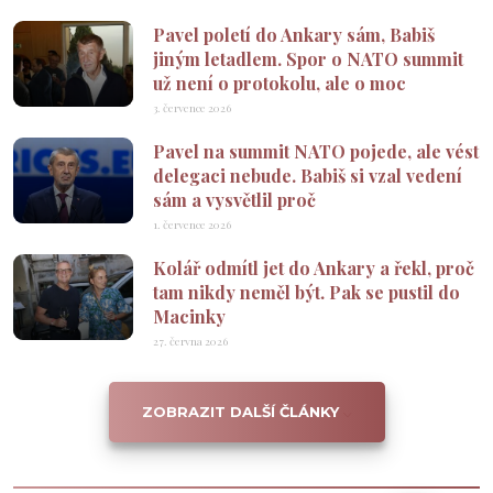
Pavel poletí do Ankary sám, Babiš
jiným letadlem. Spor o NATO summit
už není o protokolu, ale o moc
3. července 2026
Pavel na summit NATO pojede, ale vést
delegaci nebude. Babiš si vzal vedení
sám a vysvětlil proč
1. července 2026
Kolář odmítl jet do Ankary a řekl, proč
tam nikdy neměl být. Pak se pustil do
Macinky
27. června 2026
ZOBRAZIT DALŠÍ ČLÁNKY