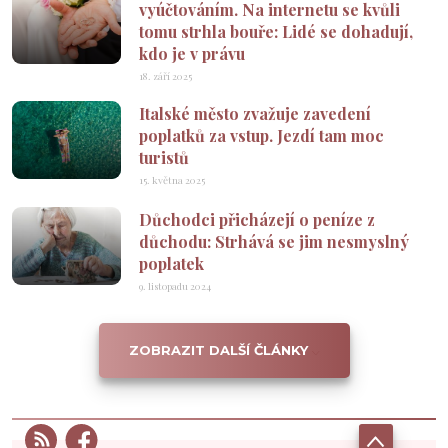
vyúčtováním. Na internetu se kvůli
tomu strhla bouře: Lidé se dohadují,
kdo je v právu
18. září 2025
Italské město zvažuje zavedení
poplatků za vstup. Jezdí tam moc
turistů
15. května 2025
Důchodci přicházejí o peníze z
důchodu: Strhává se jim nesmyslný
poplatek
9. listopadu 2024
ZOBRAZIT DALŠÍ ČLÁNKY