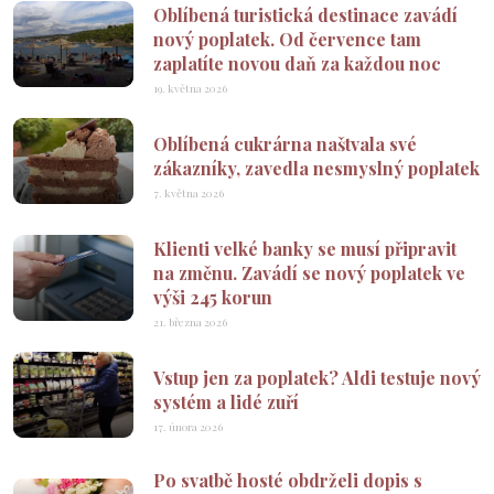
Oblíbená turistická destinace zavádí
nový poplatek. Od července tam
zaplatíte novou daň za každou noc
19. května 2026
Oblíbená cukrárna naštvala své
zákazníky, zavedla nesmyslný poplatek
7. května 2026
Klienti velké banky se musí připravit
na změnu. Zavádí se nový poplatek ve
výši 245 korun
21. března 2026
Vstup jen za poplatek? Aldi testuje nový
systém a lidé zuří
17. února 2026
Po svatbě hosté obdrželi dopis s