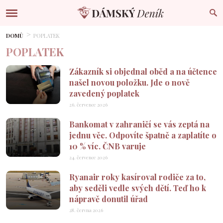
DOMŮ
POPLATEK
POPLATEK
Zákazník si objednal oběd a na účtence
našel novou položku. Jde o nově
zavedený poplatek
26. července 2026
Bankomat v zahraničí se vás zeptá na
jednu věc. Odpovíte špatně a zaplatíte o
10 % víc. ČNB varuje
24. července 2026
Ryanair roky kasíroval rodiče za to,
aby seděli vedle svých dětí. Teď ho k
nápravě donutil úřad
28. června 2026