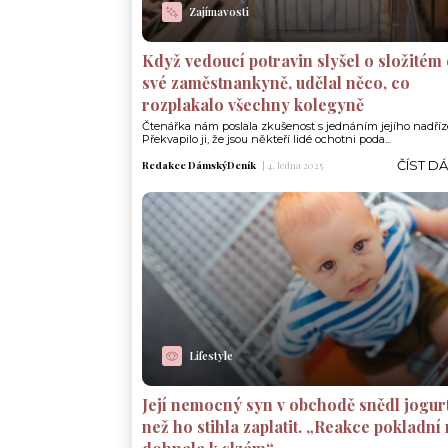
Zajímavosti
Když vedoucí potravin slyšel o složitém
své zaměstnankyně, udělal něco, co
rozplakalo všechny kolegyně
Čtenářka nám poslala zkušenost s jednáním jejího nadří
Překvapilo ji, že jsou někteří lidé ochotni poda...
ČÍST D
Redakce DámskýDeník
|
4. ledna 2025
Lifestyle
Její nemocný syn v obchodě snědl jogurt
než ho stihla zaplatit. „Reakce pokladní