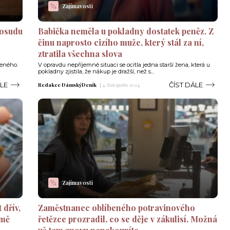
Zajímavosti
 osudu
Babička neměla u pokladny dostatek peněz. Z
činu naprosto cizího muže, který stál za ní,
ztratila všechna slova
zeného.
V opravdu nepříjemné situaci se ocitla jedna starší žena, která u
pokladny zjistila, že nákup je dražší, než s...
ÁLE
ČÍST DÁLE
Redakce DámskýDeník
|
4. listopadu 2024
Zajímavosti
 dřív,
Zaměstnanec oblíbeného potravinového
 mě
řetězce prozradil, co se děje v zákulisí. Možná