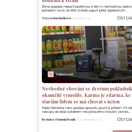
dohnala k slzám“
Žena popsala nepochopitelnou a dle ní nevhodnou reakci
pokladní na to, že dítě snědlo jogurt před zaplacením. ...
ČÍST D
Tereza Kuchyňková
|
16. září 2024
Zajímavosti
Nevhodné chování se drzému pokladník
okamžitě vymstilo. Karma je zdarma, ke
starším lidem se má chovat s úctou
Naše čtenářka nám poslala opravdu poučný příběh. Při 
nákupu se stala svědkem nevybíravého chování zaměs...
ČÍST D
Redakce DámskýDeník
|
20. listopadu 2023