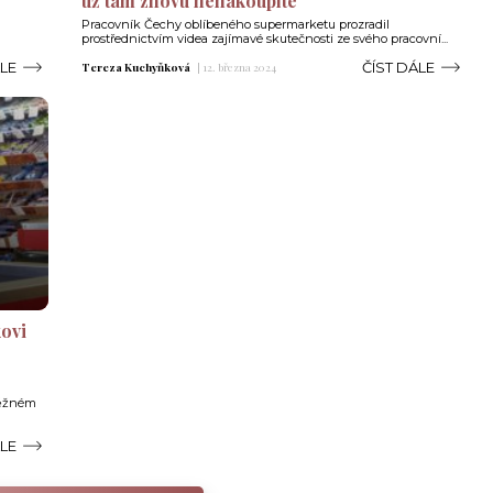
už tam znovu nenakoupíte
Pracovník Čechy oblíbeného supermarketu prozradil
prostřednictvím videa zajímavé skutečnosti ze svého pracovní...
ÁLE
ČÍST DÁLE
Tereza Kuchyňková
|
12. března 2024
ovi
běžném
ÁLE