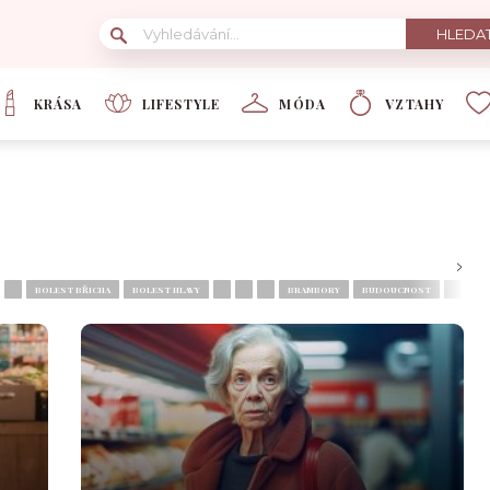
KRÁSA
LIFESTYLE
MÓDA
VZTAHY
BOLEST BŘICHA
BOLEST HLAVY
BRAMBORY
BUDOUCNOST