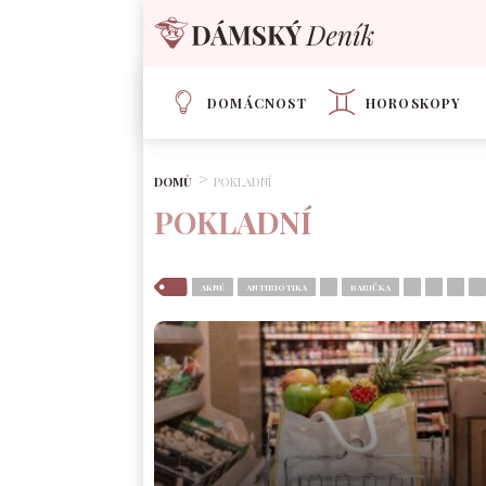
DOMÁCNOST
HOROSKOPY
DOMŮ
POKLADNÍ
POKLADNÍ
AKNÉ
ANTIBIOTIKA
BABIČKA