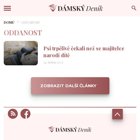
DOMŮ
ODDANOST
ODDANOST
Psi trpělivě čekali než se majitelce
narodí dítě
14. dubna 2021
ZOBRAZIT DALŠÍ ČLÁNKY