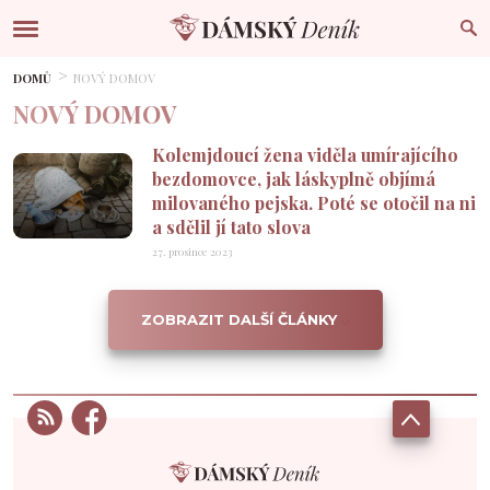
DOMŮ
NOVÝ DOMOV
NOVÝ DOMOV
Kolemjdoucí žena viděla umírajícího
bezdomovce, jak láskyplně objímá
milovaného pejska. Poté se otočil na ni
a sdělil jí tato slova
27. prosince 2023
ZOBRAZIT DALŠÍ ČLÁNKY