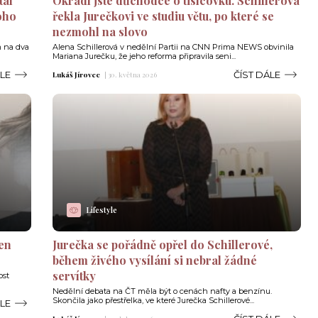
tal
Okradl jste důchodce o tisícovku. Schillerová
oho
řekla Jurečkovi ve studiu větu, po které se
nezmohl na slovo
m na dva
Alena Schillerová v nedělní Partii na CNN Prima NEWS obvinila
Mariana Jurečku, že jeho reforma připravila seni...
ÁLE
ČÍST DÁLE
Lukáš Jírovec
|
30. května 2026
Lifestyle
jen
Jurečka se pořádně opřel do Schillerové,
během živého vysílání si nebral žádné
servítky
ost
Nedělní debata na ČT měla být o cenách nafty a benzínu.
Skončila jako přestřelka, ve které Jurečka Schillerové...
ÁLE