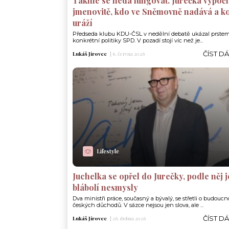
Takhle se nedá fungovat. Jurečka vypočí
jmenovitě, kdo ve Sněmovně nadává a k
uráží
Předseda klubu KDU-ČSL v nedělní debatě ukázal prste
konkrétní politiky SPD. V pozadí stojí víc než je...
ČÍST D
Lukáš Jírovec
|
6. června 2026
Lifestyle
Juchelka se opřel do Jurečky, podle něj 
blábolí nesmysly
Dva ministři práce, současný a bývalý, se střetli o budoucn
českých důchodů. V sázce nejsou jen slova, ale ...
ČÍST D
Lukáš Jírovec
|
26. dubna 2026