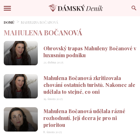
DOMŮ
MAHULENA BOČANOVÁ
MAHULENA BOČANOVÁ
Obrovský trapas Mahuleny Bočanové v
luxusním podniku
21. dubna 2025
Mahulena Bočanová zkritizovala
chování ostatních turistů. Nakonec ale
udělala to stejné, co oni
19. února 2025
Mahulena Bočanová udělala rázné
rozhodnutí. Její dcera je pro ni
prioritou
8. února 2025