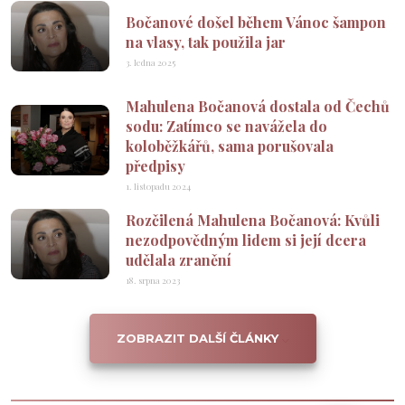
Bočanové došel během Vánoc šampon
na vlasy, tak použila jar
3. ledna 2025
Mahulena Bočanová dostala od Čechů
sodu: Zatímco se navážela do
koloběžkářů, sama porušovala
předpisy
1. listopadu 2024
Rozčilená Mahulena Bočanová: Kvůli
nezodpovědným lidem si její dcera
udělala zranění
18. srpna 2023
ZOBRAZIT DALŠÍ ČLÁNKY