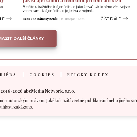
ny
Jak krájet cibuli a neuronit při tom ani slzu
ko
Brečíte u každého krájení cibule jako želva? Uklidníme vás. Nejste
v tom sami. Krájení cibule je jedna z nejmé...
ÁLE
ČÍST DÁLE
Redakce DámskýDeník
|
18. listopadu 2020
AZIT DALŠÍ ČLÁNKY
RIÉRA
COOKIES
ETICKÝ KODEX
 2016-2026 abcMedia Network, s.r.o.
něn autorským právem. Jakékoli užití včetně publikování nebo jiného šíř
uhlasu zakázáno.