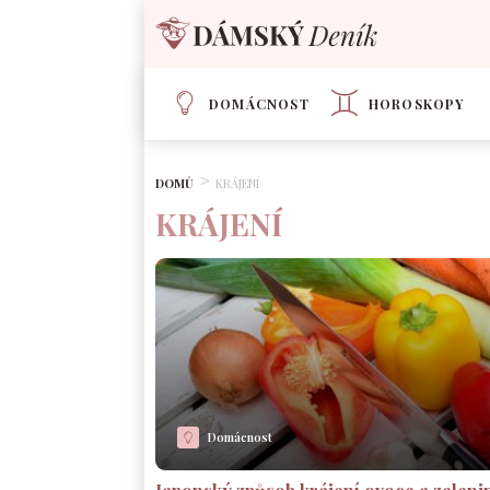
DOMÁCNOST
HOROSKOPY
DOMŮ
KRÁJENÍ
KRÁJENÍ
Domácnost