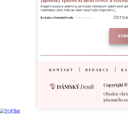
Japonský způsob krájení ovoce a zeleni
Krájení ovoce a zeleniny se může některým lidem jevit ja
nadlidský úkol. Kdo se však naučí tyto originální j...
ČÍST D
Redakce DámskýDeník
|
1. ledna 2021
ZOBR
KONTAKT
REDAKCE
KA
Copyright ©
Obsah je chrá
písemného so