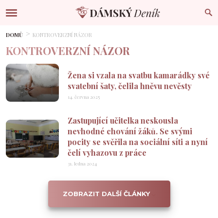
DOMŮ
KONTROVERZNÍ NÁZOR
KONTROVERZNÍ NÁZOR
Žena si vzala na svatbu kamarádky své
svatební šaty, čelila hněvu nevěsty
14. června 2025
Zastupující učitelka neskousla
nevhodné chování žáků. Se svými
pocity se svěřila na sociální síti a nyní
čelí vyhazovu z práce
31. ledna 2024
ZOBRAZIT DALŠÍ ČLÁNKY