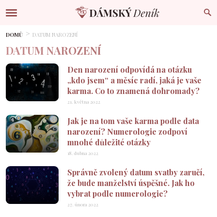
DOMŮ
DATUM NAROZENÍ
DATUM NAROZENÍ
Den narození odpovídá na otázku
„kdo jsem“ a měsíc radí, jaká je vaše
karma. Co to znamená dohromady?
21. května 2022
Jak je na tom vaše karma podle data
narození? Numerologie zodpoví
mnohé důležité otázky
18. dubna 2022
Správně zvolený datum svatby zaručí,
že bude manželství úspěšné. Jak ho
vybrat podle numerologie?
27. února 2022