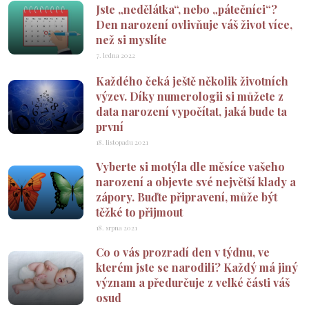
Jste „nedělátka“, nebo „pátečníci“?
Den narození ovlivňuje váš život více,
než si myslíte
7. ledna 2022
Každého čeká ještě několik životních
výzev. Díky numerologii si můžete z
data narození vypočítat, jaká bude ta
první
18. listopadu 2021
Vyberte si motýla dle měsíce vašeho
narození a objevte své největší klady a
zápory. Buďte připravení, může být
těžké to přijmout
18. srpna 2021
Co o vás prozradí den v týdnu, ve
kterém jste se narodili? Každý má jiný
význam a předurčuje z velké části váš
osud