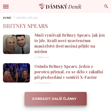
DOMŮ
BRITNEY SPEARS
BRITNEY SPEARS
Muži využívají Britney Spears, jak jen
to jde. Kvůli nově uzavřenému
manželství dost možná přijde na
mizinu
17. října 2022
Ostuda Britney Spears. Jeden z
porotců přiznal, co se dělo v zákulisí
při předsedání v soutěži X-Factor
21. června 2021
ZOBRAZIT DALŠÍ ČLÁNKY