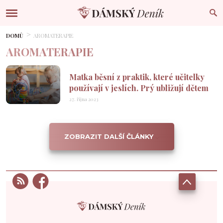
DOMŮ
AROMATERAPIE
AROMATERAPIE
Matka běsní z praktik, které učitelky
používají v jeslích. Prý ubližují dětem
27. října 2023
ZOBRAZIT DALŠÍ ČLÁNKY