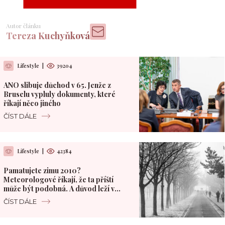
Autor článku
Tereza Kuchyňková
Lifestyle
|
39204
ANO slibuje důchod v 65. Jenže z
Bruselu vypluly dokumenty, které
říkají něco jiného
ČÍST DÁLE
Lifestyle
|
42384
Pamatujete zimu 2010?
Meteorologové říkají, že ta příští
může být podobná. A důvod leží v
Pacifiku
ČÍST DÁLE