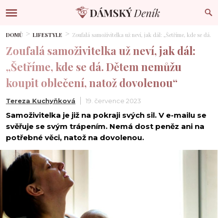
DOMŮ
LIFESTYLE
Zoufalá samoživitelka už neví, jak dál: „Šetříme, kde se dá.
Zoufalá samoživitelka už neví, jak dál:
„Šetříme, kde se dá. Dětem nemůžu
koupit oblečení, natož dovolenou“
Tereza Kuchyňková
19. července 2023
Samoživitelka je již na pokraji svých sil. V e-mailu se
svěřuje se svým trápením. Nemá dost peněz ani na
potřebné věci, natož na dovolenou.