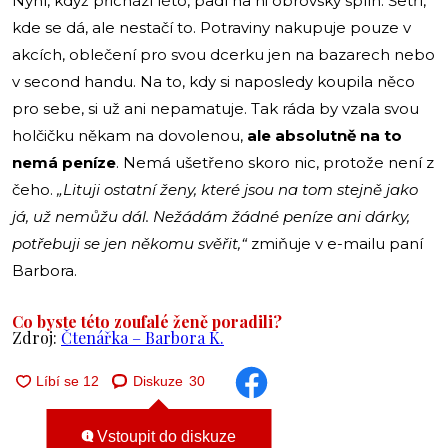
Nyní, když přichází léto, padl na ni obrovský splín. Šetří,
kde se dá, ale nestačí to. Potraviny nakupuje pouze v
akcích, oblečení pro svou dcerku jen na bazarech nebo
v second handu. Na to, kdy si naposledy koupila něco
pro sebe, si už ani nepamatuje. Tak ráda by vzala svou
holčičku někam na dovolenou,
ale absolutně na to
nemá peníze
. Nemá ušetřeno skoro nic, protože není z
čeho.
„Lituji ostatní ženy, které jsou na tom stejně jako
já, už nemůžu dál. Nežádám žádné peníze ani dárky,
potřebuji se jen někomu svěřit,“
zmiňuje v e-mailu paní
Barbora.
Co byste této zoufalé ženě poradili?
Zdroj:
Čtenářka – Barbora K.
Diskuze
30
Vstoupit do diskuze