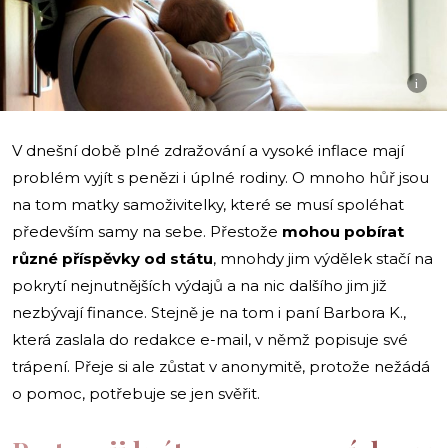
i
V dnešní době plné zdražování a vysoké inflace mají
problém vyjít s penězi i úplné rodiny. O mnoho hůř jsou
na tom matky samoživitelky, které se musí spoléhat
především samy na sebe. Přestože
mohou pobírat
různé příspěvky od státu
, mnohdy jim výdělek stačí na
pokrytí nejnutnějších výdajů a na nic dalšího jim již
nezbývají finance. Stejně je na tom i paní Barbora K.,
která zaslala do redakce e-mail, v němž popisuje své
trápení. Přeje si ale zůstat v anonymitě, protože nežádá
o pomoc, potřebuje se jen svěřit.