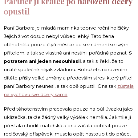
Partner ji krátce po narození dcery
opustil
Paní Barbora je mladá maminka teprve roční holčičky.
Jejich život dosud nebyl vůbec lehký. Tato žena
otěhotněla pouze čtyři měsíce od seznámení se svým
přítelem, a tak se vlastně ani nestihli pořádně poznat.
S
potratem ani jeden nesouhlasil
, a tak si řekli, že to
určitě společně nějak zvládnou. Bohužel s narozením
dítěte přišly velké změny a především stres, který přítel
paní Barbory neunesl, a tak obě opustil. Ona tak
zůstala
na výchovu své dcery sama
.
Před těhotenstvím pracovala pouze na půl úvazku jako
uklízečka, takže žádný velký výdělek neměla. Jakmile jí
přestala chodit mateřská a ona začala pobírat pouze
rodičovský příspěvek, musela opět nastoupit do práce,