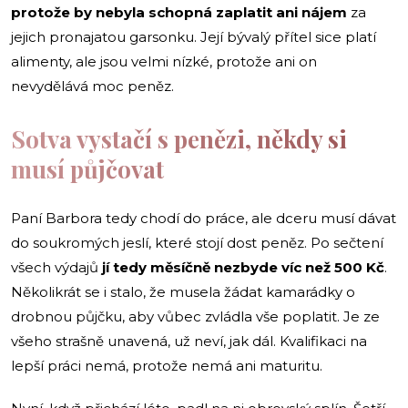
protože by nebyla schopná zaplatit ani nájem
za
jejich pronajatou garsonku. Její bývalý přítel sice platí
alimenty, ale jsou velmi nízké, protože ani on
nevydělává moc peněz.
Sotva vystačí s penězi, někdy si
musí půjčovat
Paní Barbora tedy chodí do práce, ale dceru musí dávat
do soukromých jeslí, které stojí dost peněz. Po sečtení
všech výdajů
jí tedy měsíčně nezbyde víc než 500 Kč
.
Několikrát se i stalo, že musela žádat kamarádky o
drobnou půjčku, aby vůbec zvládla vše poplatit. Je ze
všeho strašně unavená, už neví, jak dál. Kvalifikaci na
lepší práci nemá, protože nemá ani maturitu.