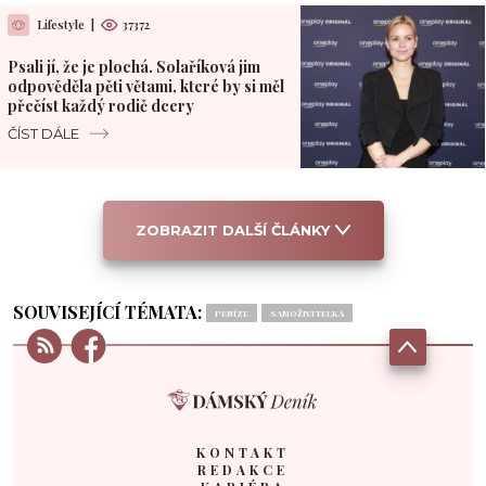
Lifestyle
|
37372
Psali jí, že je plochá. Solaříková jim
odpověděla pěti větami, které by si měl
přečíst každý rodič dcery
ČÍST DÁLE
ZOBRAZIT DALŠÍ ČLÁNKY
SOUVISEJÍCÍ TÉMATA:
PENÍZE
SAMOŽIVITELKA
KONTAKT
REDAKCE