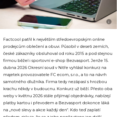
i
Factcool patřil k největším středoevropským online
prodejcům oblečení a obuvi. Působil v deseti zemích,
české zákazníky obsluhoval od roku 2015 a pod stejnou
firmou běžel i sportovní e-shop Bezvasport. Jenže 15.
dubna 2026 Okresní soud v Nitře vyhlásil konkurz na
majetek provozovatele FC ecom, s.r.o., a to na návrh
samotného dlužníka. Firma tedy nezápasí s hrozbou
krachu někdy v budoucnu. Konkurz už běží. Přesto oba
weby v květnu 2026 stále přijímají objednávky, nabízejí
platby kartou i převodem a Bezvasport dokonce láká
na „nové slevy a akce každý den“. Kdo teď zaplatí
předem, riskuje, že se z jeho peněz stane jen další