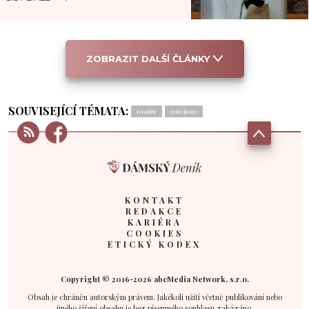
ZOBRAZIT DALŠÍ ČLÁNKY
SOUVISEJÍCÍ TÉMATA:
DLUHY
OBCHOD
KONTAKT
REDAKCE
KARIÉRA
COOKIES
ETICKÝ KODEX
Copyright © 2016-2026 abcMedia Network, s.r.o.
Obsah je chráněn autorským právem. Jakékoli užití včetně publikování nebo
jiného šíření obsahu je bez písemného souhlasu zakázáno.