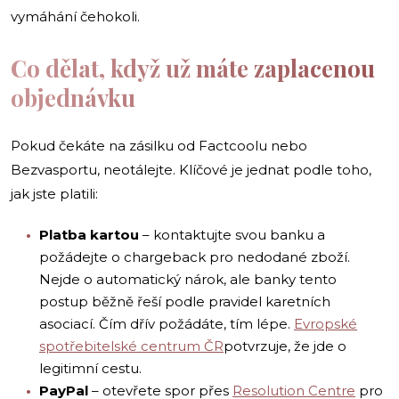
vymáhání čehokoli.
Co dělat, když už máte zaplacenou
objednávku
Pokud čekáte na zásilku od Factcoolu nebo
Bezvasportu, neotálejte. Klíčové je jednat podle toho,
jak jste platili:
Platba kartou
– kontaktujte svou banku a
požádejte o chargeback pro nedodané zboží.
Nejde o automatický nárok, ale banky tento
postup běžně řeší podle pravidel karetních
asociací. Čím dřív požádáte, tím lépe.
Evropské
spotřebitelské centrum ČR
potvrzuje, že jde o
legitimní cestu.
PayPal
– otevřete spor přes
Resolution Centre
pro