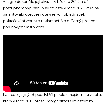
Allegro dokončilo její akvizici v březnu 2022 a při
postupném vypínání Mall.cz ještě v roce 2025 veřejně
garantovalo doručení otevřených objednávek i
pokračování vratek a reklamací. Šlo o řízený přechod
pod novým vlastníkem.
Factcool je jiný případ. Bližší paralelu najdeme u Zootu,
který v roce 2019 prošel reorganizací s investorem