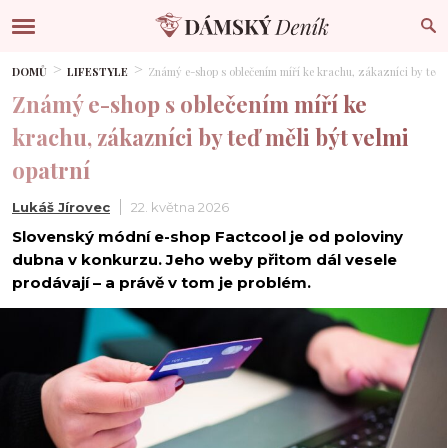
DOMŮ
LIFESTYLE
Známý e-shop s oblečením míří ke krachu, zákazníci by teď m
Známý e-shop s oblečením míří ke
krachu, zákazníci by teď měli být velmi
opatrní
Lukáš Jírovec
22. května 2026
Slovenský módní e-shop Factcool je od poloviny
dubna v konkurzu. Jeho weby přitom dál vesele
prodávají – a právě v tom je problém.