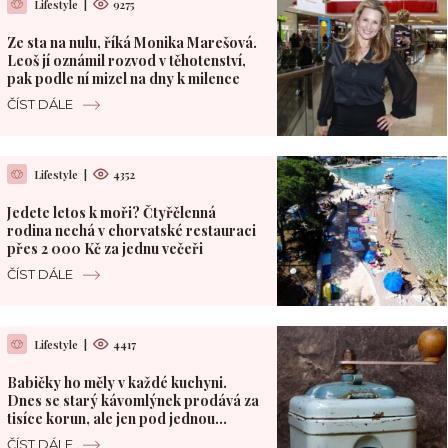
Lifestyle
|
9275
Ze sta na nulu, říká Monika Marešová.
Leoš jí oznámil rozvod v těhotenství,
pak podle ní mizel na dny k milence
ČÍST DÁLE
Lifestyle
|
4352
Jedete letos k moři? Čtyřčlenná
rodina nechá v chorvatské restauraci
přes 2 000 Kč za jednu večeři
ČÍST DÁLE
Lifestyle
|
4417
Babičky ho měly v každé kuchyni.
Dnes se starý kávomlýnek prodává za
tisíce korun, ale jen pod jednou
podmínkou
ČÍST DÁLE