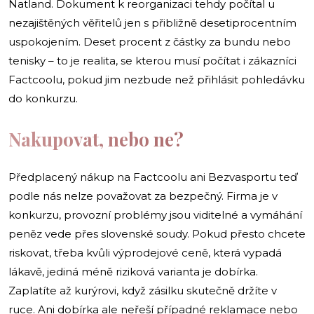
Natland. Dokument k reorganizaci tehdy počítal u
nezajištěných věřitelů jen s přibližně desetiprocentním
uspokojením. Deset procent z částky za bundu nebo
tenisky – to je realita, se kterou musí počítat i zákazníci
Factcoolu, pokud jim nezbude než přihlásit pohledávku
do konkurzu.
Nakupovat, nebo ne?
Předplacený nákup na Factcoolu ani Bezvasportu teď
podle nás nelze považovat za bezpečný. Firma je v
konkurzu, provozní problémy jsou viditelné a vymáhání
peněz vede přes slovenské soudy. Pokud přesto chcete
riskovat, třeba kvůli výprodejové ceně, která vypadá
lákavě, jediná méně riziková varianta je dobírka.
Zaplatíte až kurýrovi, když zásilku skutečně držíte v
ruce. Ani dobírka ale neřeší případné reklamace nebo