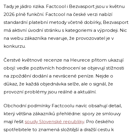
Tady je jádro rizika. Factcool i Bezvasport jsou v květnu
2026 plně funkční. Factcool na české verzi nabízí
standardní platební metody včetně dobírky, Bezvasport
má aktivní úvodní stránku s kategoriemi a výprodeji. Nic
na webu zákazníka nevaruje, že provozovatel je v
konkurzu.
Čerstvé květnové recenze na Heurece přitom ukazují
obojí: vedle pozitivních hodnocení se objevují stížnosti
na zpoždění dodání a nevrácené peníze. Nejde o
důkaz, že každá objednávka selže, ale o signál, že
provozní problémy jsou reálné a aktuální.
Obchodní podmínky Factcoolu navíc obsahují detail,
který většina zákazníků přehlédne: spory ze smlouvy
mají řešit
soudy Slovenské republiky
. Pro českého
spotřebitele to znamená složitější a dražší cestu k