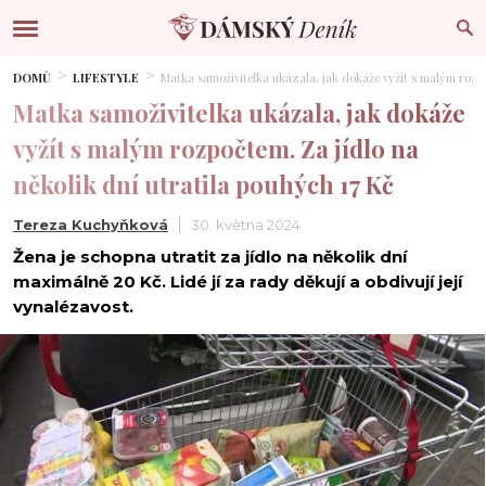
DOMŮ
LIFESTYLE
Matka samoživitelka ukázala, jak dokáže vyžít s malým rozpo
Matka samoživitelka ukázala, jak dokáže
vyžít s malým rozpočtem. Za jídlo na
několik dní utratila pouhých 17 Kč
Tereza Kuchyňková
30. května 2024
Žena je schopna utratit za jídlo na několik dní
maximálně 20 Kč. Lidé jí za rady děkují a obdivují její
vynalézavost.