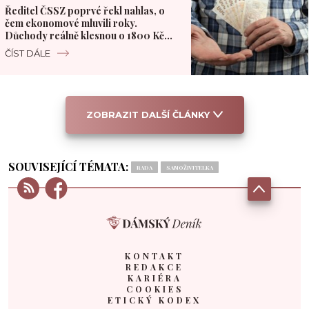
Ředitel ČSSZ poprvé řekl nahlas, o
čem ekonomové mluvili roky.
Důchody reálně klesnou o 1800 Kč
měsíčně
ČÍST DÁLE
ZOBRAZIT DALŠÍ ČLÁNKY
SOUVISEJÍCÍ TÉMATA:
RADA
SAMOŽIVITELKA
KONTAKT
REDAKCE
KARIÉRA
COOKIES
ETICKÝ KODEX