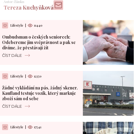
Autor článku
Tereza Kuchyňková
Lifestyle
|
11440
Ombudsman o českých seniorech:
Odebereme jim svéprávnost a pak se
divíme, že přestávají žít
ČÍST DÁLE
Lifestyle
|
12350
Žádné vykládání na pás, žádný skener.
Kaufland testuje vozík, který markuje
zboží sám od sebe
ČÍST DÁLE
Lifestyle
|
17541