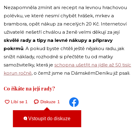
Nezapomněla zmínit ani recept na levnou hrachovou
polévku, ve které nesmí chybět hrášek, mrkev a
brambora, opět nákup za necelých 20 Kč. Internetoví
uživatelé nešetří chválou a ženě velmi děkují za její
skvělé rady a tipy na levné nákupy a přípravy
pokrmů
. A pokud byste chtěli ještě nějakou radu, jak
snížit náklady, rozhodně si přečtěte tu od matky
samoživitelky, která je
schopna ušetřit na jídle až 50 tisíc
korun ročně
, o čemž jsme na DámskémDeníku již psali.
Co říkáte na její rady?
Diskuze
1
Vstoupit do diskuze