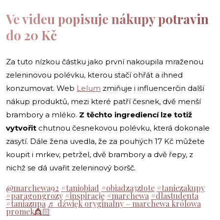
Ve videu popisuje nákupy potravin
do 20 Kč
Za tuto nízkou částku jako první nakoupila mraženou
zeleninovou polévku, kterou stačí ohřát a ihned
konzumovat. Web
Lelum
zmiňuje i influencerčin další
nákup produktů, mezi které patří česnek, dvě menší
brambory a mléko.
Z těchto ingrediencí lze totiž
vytvořit
chutnou česnekovou polévku, která dokonale
zasytí. Dále žena uvedla, že za pouhých 17 Kč můžete
koupit i mrkev, petržel, dvě brambory a dvě řepy, z
nichž se dá uvařit zeleninový boršč.
@marchewa92
#taniobiad
#obiadza3złote
#taniezakupy
#paragongrozy
#inspiracje
#marchewa
#dlastudenta
#taniazupa
♬ dźwięk oryginalny – marchewa królowa
promek👸🏻