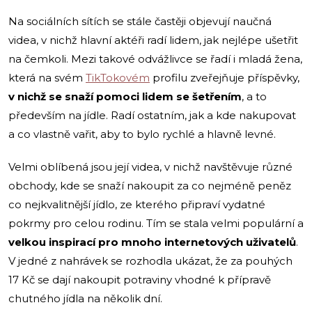
Na sociálních sítích se stále častěji objevují naučná
videa, v nichž hlavní aktéři radí lidem, jak nejlépe ušetřit
na čemkoli. Mezi takové odvážlivce se řadí i mladá žena,
která na svém
TikTokovém
profilu zveřejňuje příspěvky,
v nichž se snaží pomoci lidem se šetřením
, a to
především na jídle. Radí ostatním, jak a kde nakupovat
a co vlastně vařit, aby to bylo rychlé a hlavně levné.
Velmi oblíbená jsou její videa, v nichž navštěvuje různé
obchody, kde se snaží nakoupit za co nejméně peněz
co nejkvalitnější jídlo, ze kterého připraví vydatné
pokrmy pro celou rodinu. Tím se stala velmi populární a
velkou inspirací pro mnoho internetových uživatelů
.
V jedné z nahrávek se rozhodla ukázat, že za pouhých
17 Kč se dají nakoupit potraviny vhodné k přípravě
chutného jídla na několik dní.