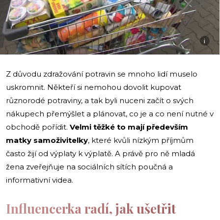
i
Z důvodu zdražování potravin se mnoho lidí muselo
uskromnit. Někteří si nemohou dovolit kupovat
různorodé potraviny, a tak byli nuceni začít o svých
nákupech přemýšlet a plánovat, co je a co není nutné v
obchodě pořídit.
Velmi těžké to mají především
matky samoživitelky
, které kvůli nízkým příjmům
často žijí od výplaty k výplatě. A právě pro ně mladá
žena zveřejňuje na sociálních sítích poučná a
informativní videa.
Influencerka radí, jak ušetřit