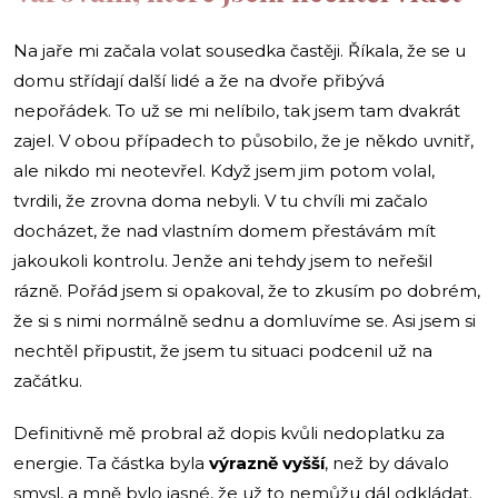
Na jaře mi začala volat sousedka častěji. Říkala, že se u
domu střídají další lidé a že na dvoře přibývá
nepořádek. To už se mi nelíbilo, tak jsem tam dvakrát
zajel. V obou případech to působilo, že je někdo uvnitř,
ale nikdo mi neotevřel. Když jsem jim potom volal,
tvrdili, že zrovna doma nebyli. V tu chvíli mi začalo
docházet, že nad vlastním domem přestávám mít
jakoukoli kontrolu. Jenže ani tehdy jsem to neřešil
rázně. Pořád jsem si opakoval, že to zkusím po dobrém,
že si s nimi normálně sednu a domluvíme se. Asi jsem si
nechtěl připustit, že jsem tu situaci podcenil už na
začátku.
Definitivně mě probral až dopis kvůli nedoplatku za
energie. Ta částka byla
výrazně vyšší
, než by dávalo
smysl, a mně bylo jasné, že už to nemůžu dál odkládat.