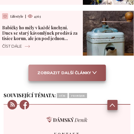
Lifestyle
|
4363
Babičky ho měly v každé kuchyni.
Dnes se starý kávomlýnek prodává za
tisíce korun, ale jen pod jednou
podmínkou
ČÍST DÁLE
ZOBRAZIT DALŠÍ ČLÁNKY
SOUVISEJÍCÍ TÉMATA:
DŮM
PRONÁJEM