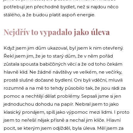
potřebují jen přechodně bydlet, než si najdou něco
stálého, a že budou platit aspoň energie.
Nejdřív to vypadalo jako úleva
Když jsem jim dům ukazoval, byl jsem k nim otevřený.
Řekl jsem jim, že je to starý dům, že v něm pořád
zůstala spousta babiččiných věcí a že od toho čekám
hlavně klid. Ne žádné návštěvy ve velkém, ne večírky,
prostě slušné dočasné bydlení. Oni byli vděční, mluvili
rozumně a na mě to tehdy působilo tak, že jsou rádi za
pomoc a nechtějí dělat problémy. Sepsali jsme si jen
jednoduchou dohodu na papír. Nebral jsem to jako
klasický pronájem, spíš jako výpomoc mezi lidmi. I proto
jsem to neřešil nějak přísně a nechal jim klíče. Hlavní
pocit, se kterým jsem odjížděl, byla úleva. Měl jsem za