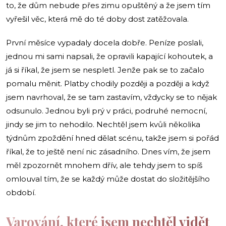
to, že dům nebude přes zimu opuštěný a že jsem tím
vyřešil věc, která mě do té doby dost zatěžovala.
První měsíce vypadaly docela dobře. Peníze poslali,
jednou mi sami napsali, že opravili kapající kohoutek, a
já si říkal, že jsem se nespletl. Jenže pak se to začalo
pomalu měnit. Platby chodily později a později a když
jsem navrhoval, že se tam zastavím, vždycky se to nějak
odsunulo. Jednou byli prý v práci, podruhé nemocní,
jindy se jim to nehodilo. Nechtěl jsem kvůli několika
týdnům zpoždění hned dělat scénu, takže jsem si pořád
říkal, že to ještě není nic zásadního. Dnes vím, že jsem
měl zpozornět mnohem dřív, ale tehdy jsem to spíš
omlouval tím, že se každý může dostat do složitějšího
období.
Varování, které jsem nechtěl vidět