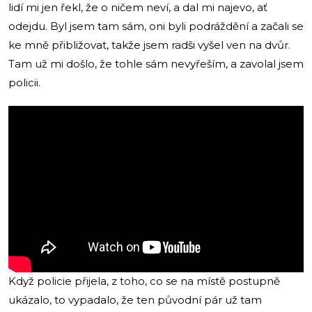
lidí mi jen řekl, že o ničem neví, a dal mi najevo, ať
odejdu. Byl jsem tam sám, oni byli podráždění a začali se
ke mně přibližovat, takže jsem radši vyšel ven na dvůr.
Tam už mi došlo, že tohle sám nevyřeším, a zavolal jsem
policii.
Když policie přijela, z toho, co se na místě postupně
ukázalo, to vypadalo, že ten původní pár už tam