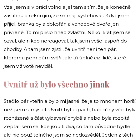
Vzal jsem si v práci volno a jel tam s tím, že je konečně
zastihnu a řeknu jim, že se mají vystěhovat. Když jsem
přijel, branka byla dokořán a vchodové dveře jen
přivřené. To mi přišlo hned zvláštní. Několikrát jsem se
ozval, ale nikdo nereagoval, tak jsem vešel aspoň do
chodby. A tam jsem zjistil, že uvnitř není ten pár,
kterému jsem dům svěřil, ale tři úplně cizí lidé, které
jsem v životě neviděl.
Uvnitř už bylo všechno jinak
Stačilo pár vteřin a bylo mi jasné, že je to mnohem horší,
než jsem si myslel. Uvnitř byl zápach, babiččiny věci byly
rozházené a část vybavení chyběla nebo byla rozbitá.
Zeptal jsem se, kde jsou ti dva, co tam původně bydleli,
ale nic použitelného jsem se nedozvěděl. Jeden z těch