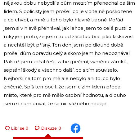
nějakou dobu nebydlí a dům mezitím přenechal dalším
lidem. S policisty jsem prošel, co je viditelně poškozené
a co chybí, a mně u toho bylo hlavně trapně. Pořád
jsem si v hlavě přehrával, jak lehce jsem to celé pustil z
ruky jen proto, že jsem to od začátku bral jako laskavost
a nechtěl být přísný. Ten den jsem po dlouhé době
prošel dům opravdu celý a skoro jsem ho nepoznával.
Pak už jsem začal řešit zabezpečení, výměnu zámků,
sepsání škody a všechno další, co s tím souviselo.
Nejhorší na tom pro mě ale nebylo ani to, co bylo
zničené. Spíš ten pocit, že jsem cizím lidem předal
místo, které pro mě mělo osobní hodnotu, a dlouho
jsem si namlouval, že se nic vážného neděje.
Diskuze
0