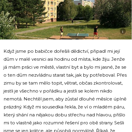
i
Když jsme po babičce dořešili dědictví, připadl mi její
dům v malé vesnici asi hodinu od místa, kde žiju. Jenže
já mám práci ve městě, vlastní byt a bylo mi jasné, že se
o ten dům nezvládnu starat tak, jak by potřeboval. Přes
zimu by se tam mělo topit, větrat, občas zkontrolovat,
jestli je všechno v pořádku a jestli se kolem nikdo
nemotá. Nechtěl jsem, aby zůstal dlouhé měsíce úplně
prázdný. Když mi sousedka řekla, že ví o mladém páru,
který shání na nějakou dobu střechu nad hlavou, přišlo
mi to vlastně jako rozumné řešení pro obě strany. Sešli
jsme se jen krátce, ale působili normálně. Říkali, že