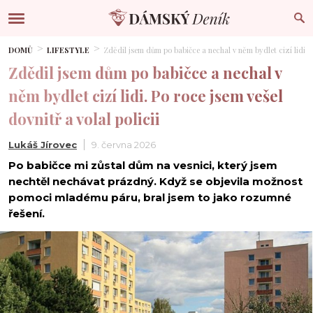
DOMŮ
LIFESTYLE
Zdědil jsem dům po babičce a nechal v něm bydlet cizí lidi. Po
Zdědil jsem dům po babičce a nechal v
něm bydlet cizí lidi. Po roce jsem vešel
dovnitř a volal policii
Lukáš Jírovec
9. června 2026
Po babičce mi zůstal dům na vesnici, který jsem
nechtěl nechávat prázdný. Když se objevila možnost
pomoci mladému páru, bral jsem to jako rozumné
řešení.