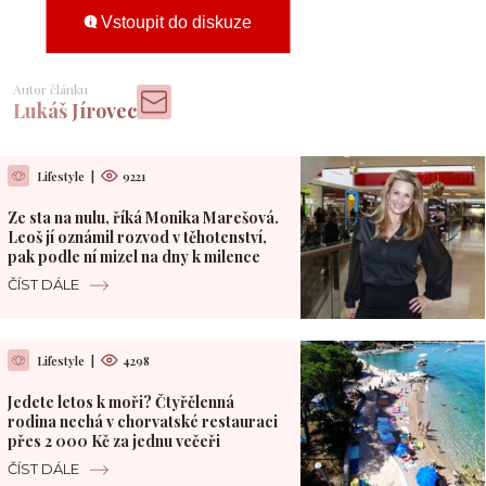
Vstoupit do diskuze
Autor článku
Lukáš Jírovec
Lifestyle
|
9221
Ze sta na nulu, říká Monika Marešová.
Leoš jí oznámil rozvod v těhotenství,
pak podle ní mizel na dny k milence
ČÍST DÁLE
Lifestyle
|
4298
Jedete letos k moři? Čtyřčlenná
rodina nechá v chorvatské restauraci
přes 2 000 Kč za jednu večeři
ČÍST DÁLE