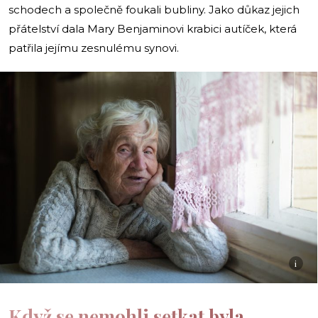
schodech a společně foukali bubliny. Jako důkaz jejich
přátelství dala Mary Benjaminovi krabici autíček, která
patřila jejímu zesnulému synovi.
i
Když se nemohli setkat byla