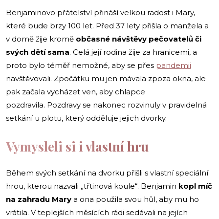
Benjaminovo přátelství přináší velkou radost i Mary,
které bude brzy 100 let. Před 37 lety přišla o manžela a
v domě žije kromě
občasné návštěvy pečovatelů či
svých dětí sama
. Celá její rodina žije za hranicemi, a
proto bylo téměř nemožné, aby se přes
pandemii
navštěvovali. Zpočátku mu jen mávala zpoza okna, ale
pak začala vycházet ven, aby chlapce
pozdravila. Pozdravy se nakonec rozvinuly v pravidelná
setkání u plotu, který odděluje jejich dvorky.
Vymysleli si i vlastní hru
Během svých setkání na dvorku přišli s vlastní speciální
hrou, kterou nazvali „třtinová koule“. Benjamin
kopl míč
na zahradu Mary
a ona použila svou hůl, aby mu ho
vrátila. V teplejších měsících rádi sedávali na jejích