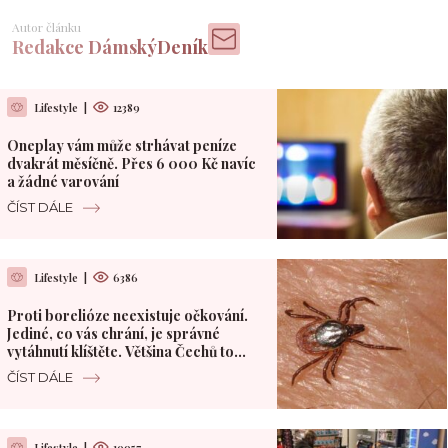
Autor článku
Redakce DámskýDeník
Lifestyle
|
12389
Oneplay vám může strhávat peníze
dvakrát měsíčně. Přes 6 000 Kč navíc
a žádné varování
ČÍST DÁLE
Lifestyle
|
6386
Proti borelióze neexistuje očkování.
Jediné, co vás chrání, je správné
vytáhnutí klíštěte. Většina Čechů to
dělá špatně
ČÍST DÁLE
Lifestyle
|
10957