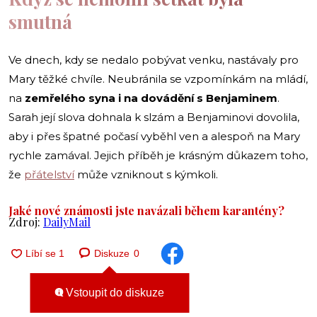
smutná
Ve dnech, kdy se nedalo pobývat venku, nastávaly pro
Mary těžké chvíle. Neubránila se vzpomínkám na mládí,
na
zemřelého syna i na dovádění s Benjaminem
.
Sarah její slova dohnala k slzám a Benjaminovi dovolila,
aby i přes špatné počasí vyběhl ven a alespoň na Mary
rychle zamával. Jejich příběh je krásným důkazem toho,
že
přátelství
může vzniknout s kýmkoli.
Jaké nové známosti jste navázali během karantény?
Zdroj:
DailyMail
Diskuze
0
Vstoupit do diskuze