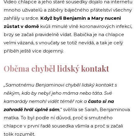
Video chlapce a jeho staré sousedky dojalo na internetu
mnoho uživatelů a záběry báječného přátelství všechny
zahřály u srdce.
Když byli Benjamin a Mary nuceni
zůstat v domě
kvůli minulé vlně koronavirových infekcí,
brzy se začali pravidelně vídat. Babička je na chlapce
velmi vázaná, s vnoučaty se totiž nevídá, a tak je celý
příběh ještě více dojemný.
Oběma chyběl lidský kontakt
„Samotnému Benjaminovi chyběl lidský kontakt s
někým, kdo by nebyl jeho máma nebo táta. Své
kamarády nemohl vidět téměř rok a
často si na
zahradě hrál úplně sám
,
“ svěřila se Sarah, Benjaminova
matka. To byl podle ní důvod, proč si smutného
chlapce v první řadě sousedka všimla a proč si začali
tolik rozumět.