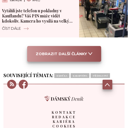
Vytáhli jste telefon u pokladny v
Kauflandu? Váš PIN může vidět
kdokoliv. Kamera ho vysílá na velký
monitor
ČÍST DÁLE
ZOBRAZIT DALŠÍ ČLÁNKY
SOUVISEJÍCÍ TÉMATA:
BABIČKA
KARANTÉNA
PŘÁTELSTVÍ
KONTAKT
REDAKCE
KARIÉRA
COOKIES