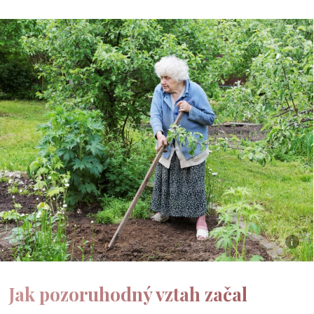
i
Jak pozoruhodný vztah začal