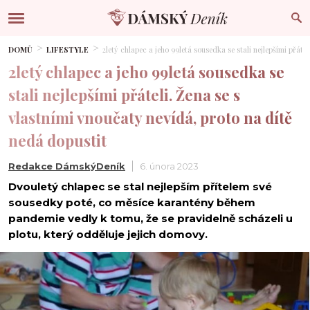
DOMŮ
LIFESTYLE
2letý chlapec a jeho 99letá sousedka se stali nejlepšími přáte
2letý chlapec a jeho 99letá sousedka se
stali nejlepšími přáteli. Žena se s
vlastními vnoučaty nevídá, proto na dítě
nedá dopustit
Redakce DámskýDeník
6. února 2023
Dvouletý chlapec se stal nejlepším přítelem své
sousedky poté, co měsíce karantény během
pandemie vedly k tomu, že se pravidelně scházeli u
plotu, který odděluje jejich domovy.