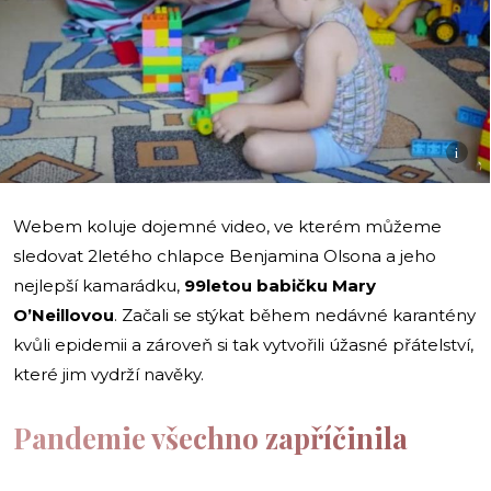
i
Webem koluje dojemné video, ve kterém můžeme
sledovat 2letého chlapce Benjamina Olsona a jeho
nejlepší kamarádku,
99letou babičku Mary
O’Neillovou
. Začali se stýkat během nedávné karantény
kvůli epidemii a zároveň si tak vytvořili úžasné přátelství,
které jim vydrží navěky.
Pandemie všechno zapříčinila