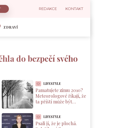
REDAKCE
KONTAKT
ZDRAVÍ
hla do bezpečí svého
LIFESTYLE
Pamatujete zimu 2010?
Meteorologové říkají, že
ta příští může být
podobná. A důvod leží v
Pacifiku
LIFESTYLE
Psali jí, že je plochá.