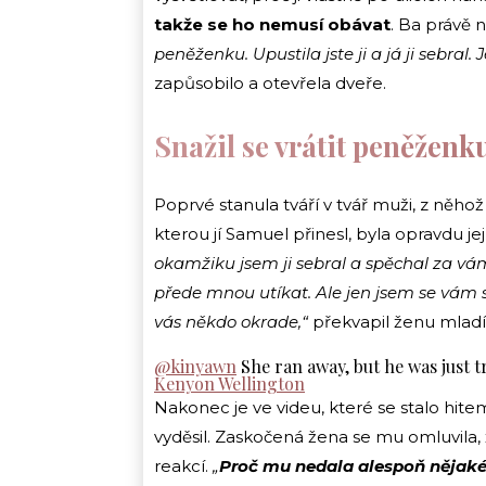
takže se ho nemusí obávat
. Ba právě 
peněženku. Upustila jste ji a já ji sebral
zapůsobilo a otevřela dveře.
Snažil se vrátit peněženk
Poprvé stanula tváří v tvář muži, z něho
kterou jí Samuel přinesl, byla opravdu jej
okamžiku jsem ji sebral a spěchal za vá
přede mnou utíkat. Ale jen jsem se vám sn
vás někdo okrade,“
překvapil ženu mladí
@kinyawn
She ran away, but he was just t
Kenyon Wellington
Nakonec je ve videu, které se stalo hitem
vyděsil. Zaskočená žena se mu omluvila,
reakcí.
„
Proč mu nedala alespoň nějak