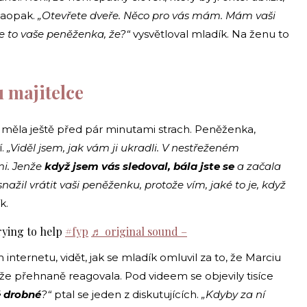
naopak.
„Otevřete dveře. Něco pro vás mám. Mám vaši
. Je to vaše peněženka, že?“
vysvětloval mladík. Na ženu to
u majitelce
ž měla ještě před pár minutami strach. Peněženka,
í.
„Viděl jsem, jak vám ji ukradli. V nestřeženém
mi. Jenže
když jsem vás sledoval, bála jste se
a začala
ažil vrátit vaši peněženku, protože vím, jaké to je, když
k.
rying to help
#fyp
♬ original sound –
 internetu, vidět, jak se mladík omluvil za to, že Marciu
 že přehnaně reagovala. Pod videem se objevily tisíce
é drobné
?“
ptal se jeden z diskutujících.
„Kdyby za ní