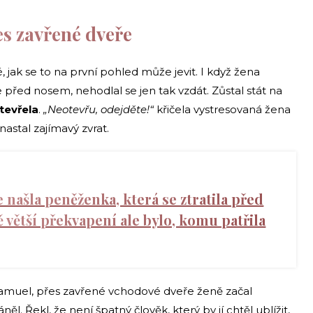
es zavřené dveře
é, jak se to na první pohled může jevit. I když žena
řed nosem, nehodlal se jen tak vzdát. Zůstal stát na
tevřela
.
„Neotevřu, odejděte!“
křičela vystresovaná žena
 nastal zajímavý zvrat.
e našla peněženka, která se ztratila před
tě větší překvapení ale bylo, komu patřila
o Samuel, přes zavřené vchodové dveře ženě začal
něl. Řekl, že není špatný člověk, který by jí chtěl ublížit,