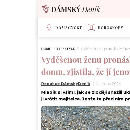
DOMÁCNOST
HOROSKOPY
DOMŮ
LIFESTYLE
Vyděšenou ženu pronásledoval nezn
Vyděšenou ženu pronásl
domu, zjistila, že jí jen
Redakce DámskýDeník
4. ledna 2024
Mladík si všiml, jak se zloději snažili 
ji vrátit majitelce. Jenže ta před ním p