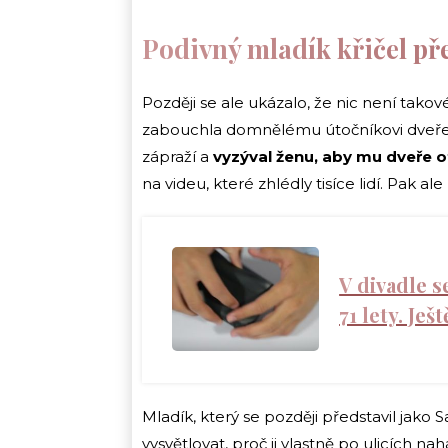
Podivný mladík křičel př
Později se ale ukázalo, že nic není takov
zabouchla domnělému útočníkovi dveře p
zápraží a
vyzýval ženu, aby mu dveře o
na videu, které zhlédly tisíce lidí. Pak ale
V divadle s
71 lety. Ješ
Mladík, který se později představil jak
vysvětlovat, proč ji vlastně po ulicích nahá