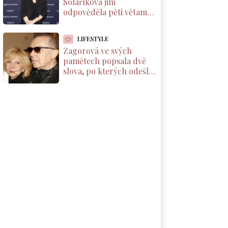
Solaříková jim
odpověděla pěti větami,
které by si měl přečíst
každý rodič dcery
LIFESTYLE
Zagorová ve svých
pamětech popsala dvě
slova, po kterých odešla
od partnera. Už se k
němu nevrátila