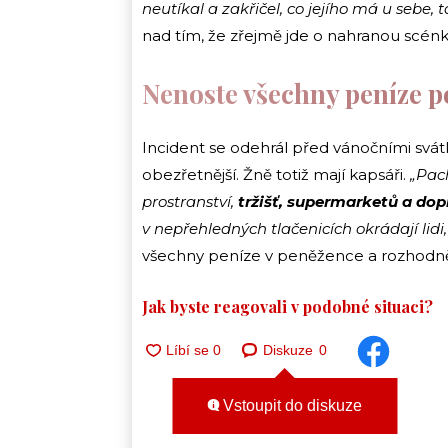
neutíkal a zakřičel, co jejího má u sebe, t
nad tím, že zřejmě jde o nahranou scénk
Nenoste všechny peníze 
Incident se odehrál před vánočními svátk
obezřetnější. Žně totiž mají kapsáři.
„Pac
prostranství,
tržišť, supermarketů a do
v nepřehledných tlačenicích okrádají lidi,
všechny peníze v peněžence a rozhodně v
Jak byste reagovali v podobné situaci?
Diskuze
0
Vstoupit do diskuze