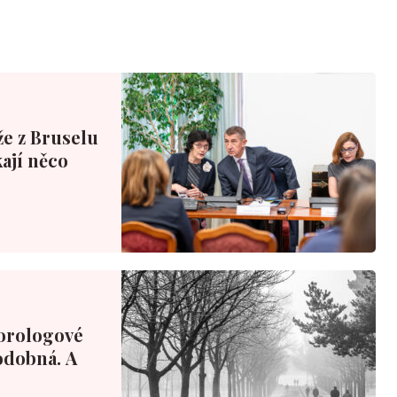
že z Bruselu
ají něco
orologové
podobná. A