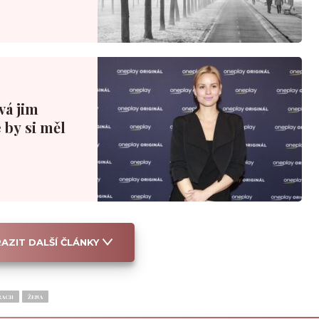
ová jim
 by si měl
AZIT DALŠÍ ČLÁNKY
RACH
ŽENA