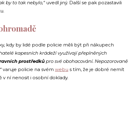
ak by to tak nebylo,“
uvedl jiný. Další se pak pozastavili
u.
pohromadě
y, kdy by lidé podle policie měli být při nákupech
hatelé kapesních krádeží využívají přeplněných
pravních prostředků
pro své obohacování. Nepozorovaně
“
varuje policie na svém
webu
s tím, že je dobré nemít
 ní nenosit i osobní doklady.