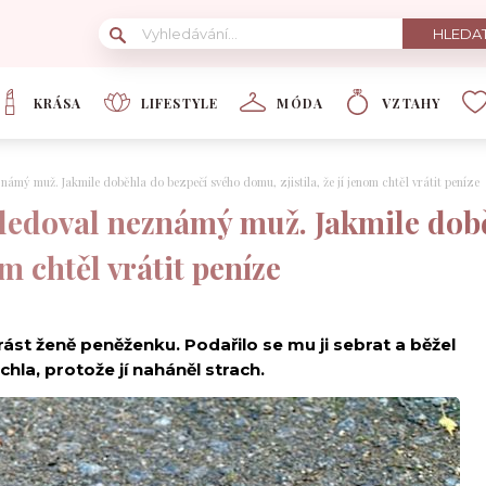
KRÁSA
LIFESTYLE
MÓDA
VZTAHY
ámý muž. Jakmile doběhla do bezpečí svého domu, zjistila, že jí jenom chtěl vrátit peníze
edoval neznámý muž. Jakmile době
om chtěl vrátit peníze
ukrást ženě peněženku. Podařilo se mu ji sebrat a běžel
rchla, protože jí naháněl strach.