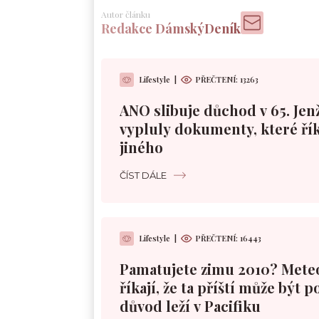
Autor článku
Redakce DámskýDeník
Lifestyle
|
PŘEČTENÍ:
13263
ANO slibuje důchod v 65. Jen
vypluly dokumenty, které řík
jiného
ČÍST DÁLE
Lifestyle
|
PŘEČTENÍ:
16443
Pamatujete zimu 2010? Mete
říkají, že ta příští může být 
důvod leží v Pacifiku