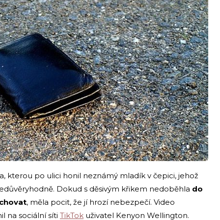
i
 kterou po ulici honil neznámý mladík v čepici, jehož
nedůvěryhodně. Dokud s děsivým křikem nedoběhla
do
chovat
, měla pocit, že jí hrozí nebezpečí. Video
 na sociální síti
TikTok
uživatel Kenyon Wellington.