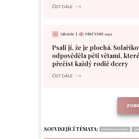
ČÍST DÁLE
Lifestyle
|
PŘEČTENÍ:
11431
Psali jí, že je plochá. Solařík
odpověděla pěti větami, které
přečíst každý rodič dcery
ČÍST DÁLE
ZOBR
SOUVISEJÍCÍ TÉMATA:
PRONÁSLEDOVATEL
ST