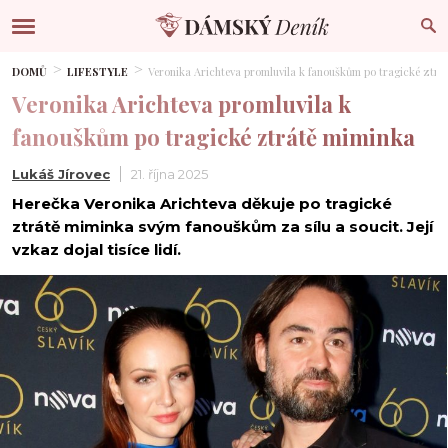
DOMŮ
LIFESTYLE
Veronika Arichteva promluvila k fanouškům po tragické ztr
Veronika Arichteva promluvila k
fanouškům po tragické ztrátě miminka
Lukáš Jírovec
21. října 2025
Herečka Veronika Arichteva děkuje po tragické
ztrátě miminka svým fanouškům za sílu a soucit. Její
vzkaz dojal tisíce lidí.