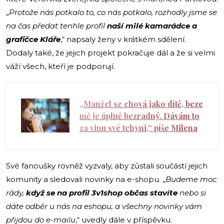
„
Protože nás potkalo to, co nás potkalo, rozhodly jsme se
na čas předat tenhle profil
naší milé kamarádce a
grafičce Kláře
,“ napsaly ženy v krátkém sdělení.
Dodaly také, že jejich projekt pokračuje dál a že si velmi
váží všech, kteří je podporují.
„Manžel se chová jako dítě, beze
mě je úplně bezradný. Dávám to
za vinu své tchyni,“ píše Milena
Své fanoušky rovněž vyzvaly, aby zůstali součástí jejich
komunity a sledovali novinky na e-shopu. „
Budeme moc
rády,
když se na profil 3v1shop
občas stavíte
nebo si
dáte odběr u nás na eshopu, a všechny novinky vám
přijdou do e-mailu
,“ uvedly dále v příspěvku.