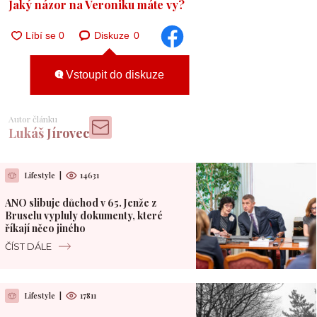
Jaký názor na Veroniku máte vy?
Diskuze
0
Vstoupit do diskuze
Autor článku
Lukáš Jírovec
Lifestyle
|
14631
ANO slibuje důchod v 65. Jenže z
Bruselu vypluly dokumenty, které
říkají něco jiného
ČÍST DÁLE
Lifestyle
|
17811