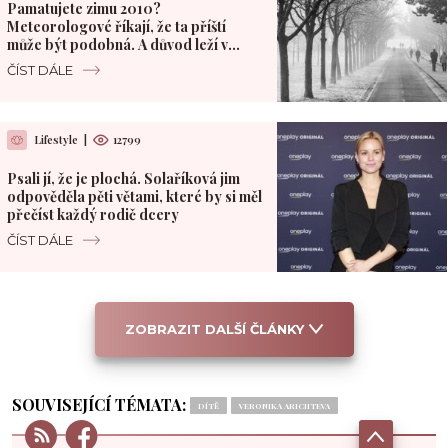
Pamatujete zimu 2010?
Meteorologové říkají, že ta příští
může být podobná. A důvod leží v
Pacifiku
ČÍST DÁLE
Lifestyle
|
12799
Psali jí, že je plochá. Solaříková jim
odpověděla pěti větami, které by si měl
přečíst každý rodič dcery
ČÍST DÁLE
ZOBRAZIT DALŠÍ ČLÁNKY
SOUVISEJÍCÍ TÉMATA:
DÍTĚ
VERONIKA ARICHTEVA