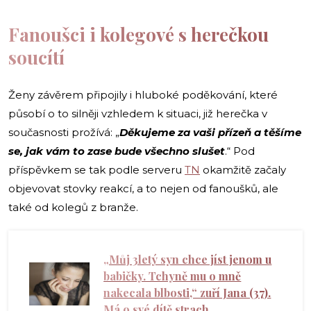
Fanoušci i kolegové s herečkou
soucítí
Ženy závěrem připojily i hluboké poděkování, které
působí o to silněji vzhledem k situaci, již herečka v
současnosti prožívá: „
Děkujeme
za vaši přízeň a těšíme
se, jak vám to zase bude všechno slušet
.“ Pod
příspěvkem se tak podle serveru
TN
okamžitě začaly
objevovat stovky reakcí, a to nejen od fanoušků, ale
také od kolegů z branže.
„Můj 3letý syn chce jíst jenom u
babičky. Tchyně mu o mně
nakecala blbosti,“ zuří Jana (37).
Má o své dítě strach