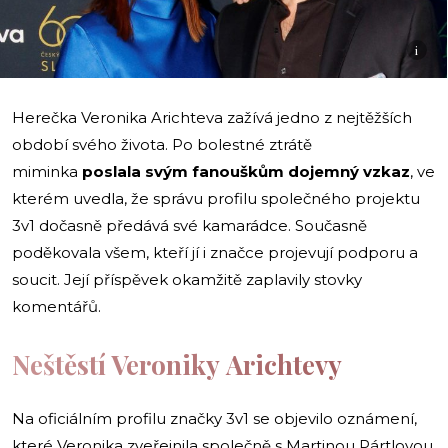
i
Herečka Veronika Arichteva zažívá jedno z nejtěžších
období svého života. Po bolestné ztrátě
miminka
poslala
svým fanouškům
dojemný vzkaz
, ve
kterém uvedla, že správu profilu společného projektu
3v1 dočasně předává své kamarádce. Současně
poděkovala všem, kteří jí i značce projevují podporu a
soucit. Její příspěvek okamžitě zaplavily stovky
komentářů.
Neštěstí Veroniky Arichtevy
Na oficiálním profilu značky 3v1 se objevilo oznámení,
které Veronika zveřejnila společně s Martinou Pártlovou.