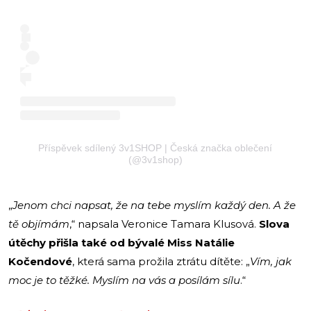
Příspěvek sdílený 3v1SHOP | Česká značka oblečení
(@3v1shop)
„
Jenom chci napsat, že na tebe myslím každý den. A že
tě objímám
,“ napsala Veronice Tamara Klusová.
Slova
útěchy přišla také od bývalé Miss Natálie
Kočendové
, která sama prožila ztrátu dítěte: „
Vím, jak
moc je to těžké. Myslím na vás a posílám sílu
.“