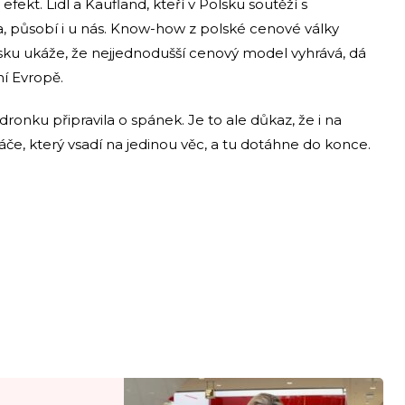
fekt. Lidl a Kaufland, kteří v Polsku soutěží s
, působí i u nás. Know-how z polské cenové války
lsku ukáže, že nejjednodušší cenový model vyhrává, dá
ní Evropě.
ronku připravila o spánek. Je to ale důkaz, že i na
če, který vsadí na jedinou věc, a tu dotáhne do konce.