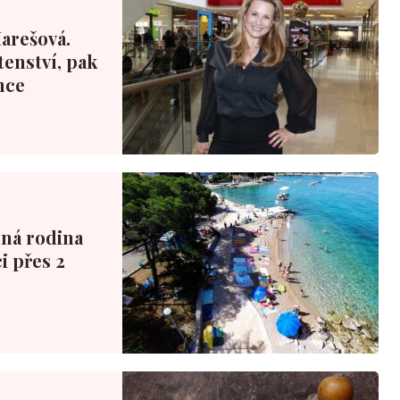
Marešová.
tenství, pak
nce
nná rodina
i přes 2