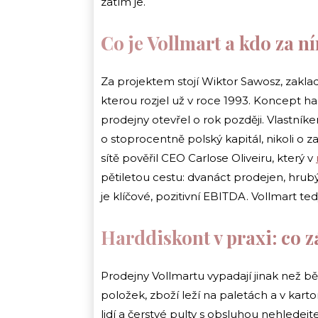
zatím je.
Co je Vollmart a kdo za ní
Za projektem stojí Wiktor Sawosz, zaklad
kterou rozjel už v roce 1993. Koncept ha
prodejny otevřel o rok později. Vlastní
o stoprocentně polský kapitál, nikoli o 
sítě pověřil CEO Carlose Oliveiru, který v
pětiletou cestu: dvanáct prodejen, hrubý
je klíčové, pozitivní EBITDA. Vollmart te
Harddiskont v praxi: co z
Prodejny Vollmartu vypadají jinak než b
položek, zboží leží na paletách a v kar
lidí a čerstvé pulty s obsluhou nehledejte