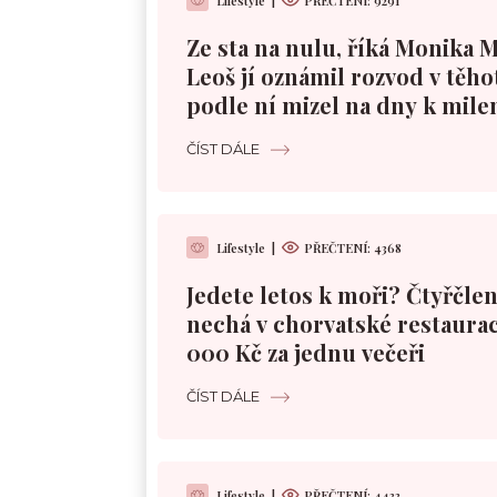
Lifestyle
|
PŘEČTENÍ:
9291
Ze sta na nulu, říká Monika 
Leoš jí oznámil rozvod v těho
podle ní mizel na dny k mile
ČÍST DÁLE
Lifestyle
|
PŘEČTENÍ:
4368
Jedete letos k moři? Čtyřčle
nechá v chorvatské restaurac
000 Kč za jednu večeři
ČÍST DÁLE
Lifestyle
|
PŘEČTENÍ:
4433