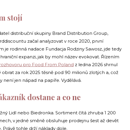
m stojí
atel distribuční skupiny Brand Distribution Group,
rddiscountu začal analyzovat v roce 2020, první
kem je rodinná nadace Fundacja Rodziny Sawosz, jde tedy
zahraniční expanzi, jak by mohl název evokovat. Řízením
rozhovoru pro Food From Poland
z ledna 2026 shrnul
 obrat za rok 2025 těsně pod 90 milionů zlotých a, což
dy není jen nápad na papíře. Vydělává.
ákazník dostane a co ne
ěžný Lidl nebo Biedronka. Sortiment čítá zhruba 1 200
tonech, v jedné směně obsluhuje prodejnu šest až devět
. Právě tohle drží náklady dole.