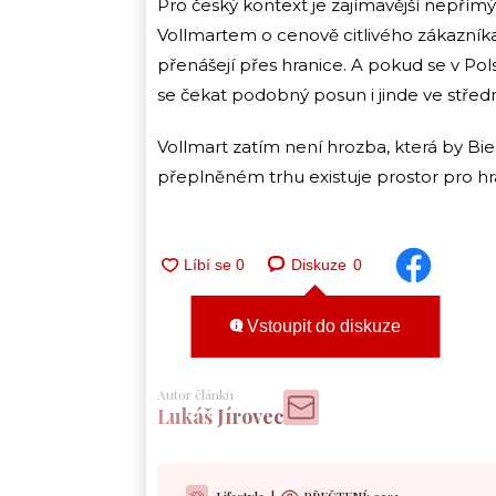
Pro český kontext je zajímavější nepřímý e
Vollmartem o cenově citlivého zákazníka
přenášejí přes hranice. A pokud se v Po
se čekat podobný posun i jinde ve střed
Vollmart zatím není hrozba, která by Bied
přeplněném trhu existuje prostor pro hrá
Diskuze
0
Vstoupit do diskuze
Autor článku
Lukáš Jírovec