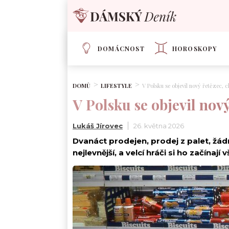
DOMÁCNOST
HOROSKOPY
DOMŮ
LIFESTYLE
V Polsku se objevil nový řetězec, 
V Polsku se objevil nov
Lukáš Jírovec
26. května 2026
Dvanáct prodejen, prodej z palet, žád
nejlevnější, a velcí hráči si ho začínají 