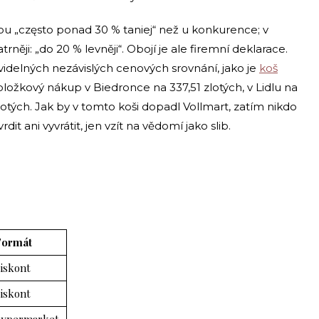
 jsou „często ponad 30 % taniej“ než u konkurence; v
něji: „do 20 % levněji“. Obojí je ale firemní deklarace.
videlných nezávislých cenových srovnání, jako je
koš
položkový nákup v Biedronce na 337,51 zlotých, v Lidlu na
lotých. Jak by v tomto koši dopadl Vollmart, zatím nikdo
t ani vyvrátit, jen vzít na vědomí jako slib.
Formát
iskont
iskont
hypermarket