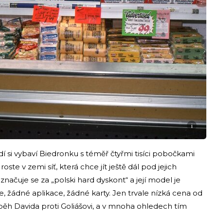
i
idí si vybaví Biedronku s téměř čtyřmi tisíci pobočkami
roste v zemi síť, která chce jít ještě dál pod jejich
načuje se za „polski hard dyskont“ a její model je
 žádné aplikace, žádné karty. Jen trvale nízká cena od
íběh Davida proti Goliášovi, a v mnoha ohledech tím