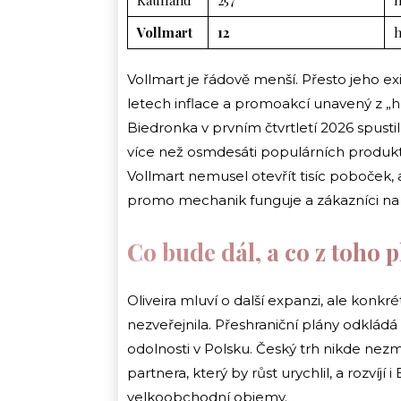
Vollmart
12
h
Vollmart je řádově menší. Přesto jeho ex
letech inflace a promoakcí unavený z „he
Biedronka v prvním čtvrtletí 2026 spusti
více než osmdesáti populárních produktů.
Vollmart nemusel otevřít tisíc poboček, 
promo mechanik funguje a zákazníci na ně
Co bude dál, a co z toho 
Oliveira mluví o další expanzi, ale konk
nezveřejnila. Přeshraniční plány odklád
odolnosti v Polsku. Český trh nikde nezm
partnera, který by růst urychlil, a rozvíjí
velkoobchodní objemy.