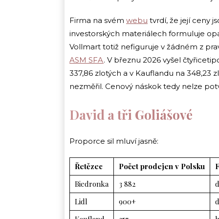
Firma na svém
webu
tvrdí, že její ceny
investorských materiálech formuluje opatr
Vollmart totiž nefiguruje v žádném z pra
ASM SFA
. V březnu 2026 vyšel čtyřiceti
337,86 zlotých a v Kauflandu na 348,23 z
nezměřil. Cenový náskok tedy nelze potvrdi
David a tři Goliášové
Proporce sil mluví jasně:
Řetězec
Počet prodejen v Polsku
Biedronka
3 882
d
Lidl
900+
d
Kaufland
257