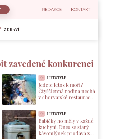
REDAKCE
KONTAKT
ZDRAVÍ
opit zavedené konkurenci
LIFESTYLE
Jedete letos k moři?
Čtyřčlenná rodina nechá
v chorvatské restauraci
přes 2 000 Kč za jednu
večeři
LIFESTYLE
Babičky ho měly v každé
kuchyni. Dnes se starý
kávomlýnek prodává za