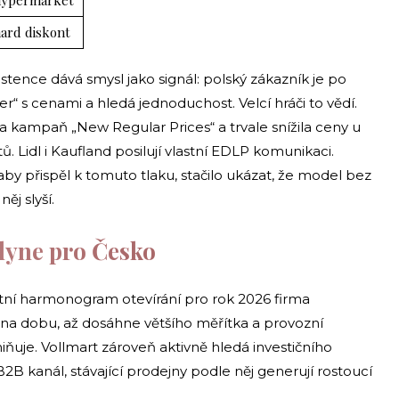
ard diskont
istence dává smysl jako signál: polský zákazník je po
r“ s cenami a hledá jednoduchost. Velcí hráči to vědí.
la kampaň „New Regular Prices“ a trvale snížila ceny u
 Lidl i Kaufland posilují vlastní EDLP komunikaci.
aby přispěl k tomuto tlaku, stačilo ukázat, že model bez
j slyší.
plyne pro Česko
rétní harmonogram otevírání pro rok 2026 firma
á na dobu, až dosáhne většího měřítka a provozní
iňuje. Vollmart zároveň aktivně hledá investičního
 i B2B kanál, stávající prodejny podle něj generují rostoucí