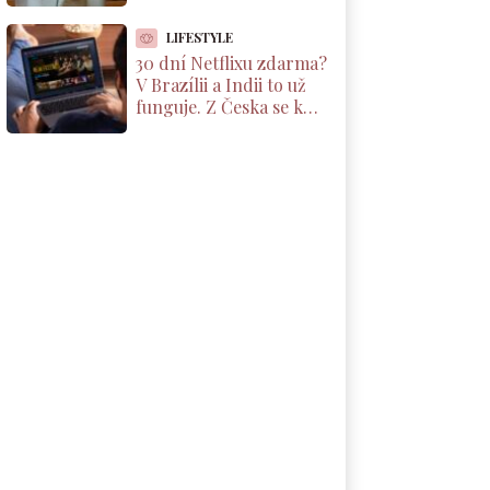
tisíce korun, ale jen pod
jednou podmínkou
LIFESTYLE
30 dní Netflixu zdarma?
V Brazílii a Indii to už
funguje. Z Česka se k
nabídce dostanete taky