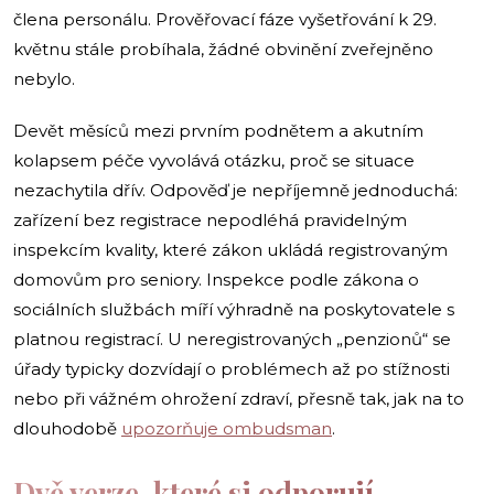
člena personálu. Prověřovací fáze vyšetřování k 29.
květnu stále probíhala, žádné obvinění zveřejněno
nebylo.
Devět měsíců mezi prvním podnětem a akutním
kolapsem péče vyvolává otázku, proč se situace
nezachytila dřív. Odpověď je nepříjemně jednoduchá:
zařízení bez registrace nepodléhá pravidelným
inspekcím kvality, které zákon ukládá registrovaným
domovům pro seniory. Inspekce podle zákona o
sociálních službách míří výhradně na poskytovatele s
platnou registrací. U neregistrovaných „penzionů“ se
úřady typicky dozvídají o problémech až po stížnosti
nebo při vážném ohrožení zdraví, přesně tak, jak na to
dlouhodobě
upozorňuje ombudsman
.
Dvě verze, které si odporují