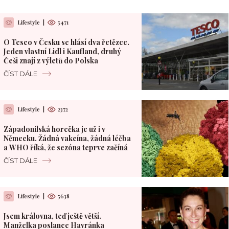
Lifestyle
|
5471
O Tesco v Česku se hlásí dva řetězce.
Jeden vlastní Lidl i Kaufland, druhý
Češi znají z výletů do Polska
ČÍST DÁLE
Lifestyle
|
2372
Západonilská horečka je už i v
Německu. Žádná vakcína, žádná léčba
a WHO říká, že sezóna teprve začíná
ČÍST DÁLE
Lifestyle
|
5638
Jsem královna, teď ještě větší.
Manželka poslance Havránka