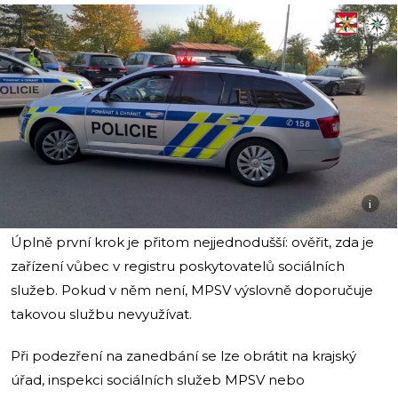
i
Úplně první krok je přitom nejjednodušší: ověřit, zda je
zařízení vůbec v registru poskytovatelů sociálních
služeb. Pokud v něm není, MPSV výslovně doporučuje
takovou službu nevyužívat.
Při podezření na zanedbání se lze obrátit na krajský
úřad, inspekci sociálních služeb MPSV nebo