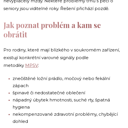
nevyplácely mzdy. Některé problémy trhu s péčí o
seniory jsou viditelné roky. Řešení přichází pozdě.
Jak poznat problém a kam se
obrátit
Pro rodiny, které mají blízkého v soukromém zařízení,
existují konkrétní varovné signály podle
metodiky
MPSV
:
znečištěné ložní prádlo, močový nebo fekální
zápach
špinavé či nedostatečné oblečení
nápadný úbytek hmotnosti, suché rty, špatná
hygiena
nekompenzované zdravotní problémy, chybějící
dohled