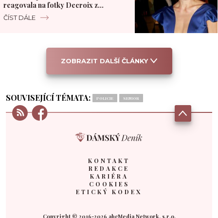
reagovala na fotky Decroix z
polského hotelu
ČÍST DÁLE
ZOBRAZIT DALŠÍ ČLÁNKY
SOUVISEJÍCÍ TÉMATA:
POLICIE
SENIOR
KONTAKT
REDAKCE
KARIÉRA
COOKIES
ETICKÝ KODEX
Copyright © 2016-2026 abcMedia Network, s.r.o.