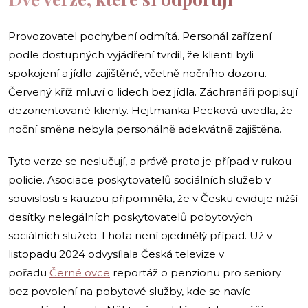
Provozovatel pochybení odmítá. Personál zařízení
podle dostupných vyjádření tvrdil, že klienti byli
spokojení a jídlo zajištěné, včetně nočního dozoru.
Červený kříž mluví o lidech bez jídla. Záchranáři popisují
dezorientované klienty. Hejtmanka Pecková uvedla, že
noční směna nebyla personálně adekvátně zajištěna.
Tyto verze se neslučují, a právě proto je případ v rukou
policie. Asociace poskytovatelů sociálních služeb v
souvislosti s kauzou připomněla, že v Česku eviduje nižší
desítky nelegálních poskytovatelů pobytových
sociálních služeb. Lhota není ojedinělý případ. Už v
listopadu 2024 odvysílala Česká televize v
pořadu
Černé ovce
reportáž o penzionu pro seniory
bez povolení na pobytové služby, kde se navíc