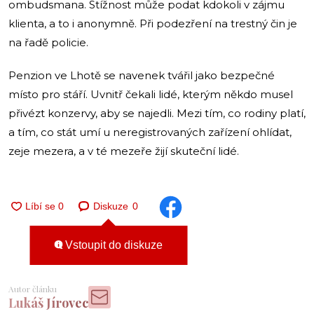
ombudsmana. Stížnost může podat kdokoli v zájmu
klienta, a to i anonymně. Při podezření na trestný čin je
na řadě policie.
Penzion ve Lhotě se navenek tvářil jako bezpečné
místo pro stáří. Uvnitř čekali lidé, kterým někdo musel
přivézt konzervy, aby se najedli. Mezi tím, co rodiny platí,
a tím, co stát umí u neregistrovaných zařízení ohlídat,
zeje mezera, a v té mezeře žijí skuteční lidé.
Diskuze
0
Vstoupit do diskuze
Autor článku
Lukáš Jírovec