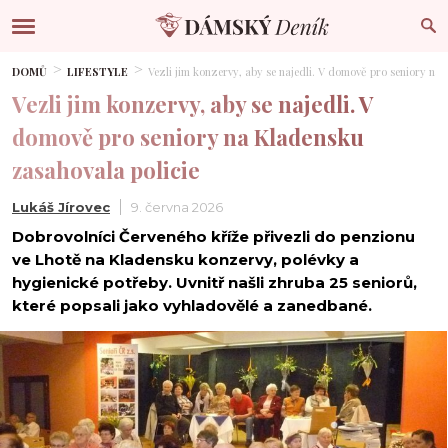
DOMŮ
LIFESTYLE
Vezli jim konzervy, aby se najedli. V domově pro seniory na
Vezli jim konzervy, aby se najedli. V
domově pro seniory na Kladensku
zasahovala policie
Lukáš Jírovec
9. června 2026
Dobrovolníci Červeného kříže přivezli do penzionu
ve Lhotě na Kladensku konzervy, polévky a
hygienické potřeby. Uvnitř našli zhruba 25 seniorů,
které popsali jako vyhladovělé a zanedbané.