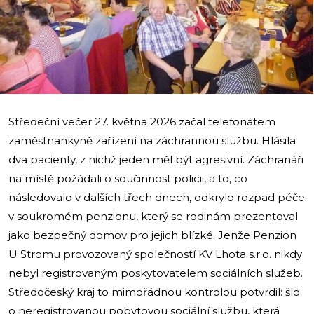
i
Středeční večer 27. května 2026 začal telefonátem
zaměstnankyně zařízení na záchrannou službu. Hlásila
dva pacienty, z nichž jeden měl být agresivní. Záchranáři
na místě požádali o součinnost policii, a to, co
následovalo v dalších třech dnech, odkrylo rozpad péče
v soukromém penzionu, který se rodinám prezentoval
jako bezpečný domov pro jejich blízké. Jenže Penzion
U Stromu provozovaný společností KV Lhota s.r.o. nikdy
nebyl registrovaným poskytovatelem sociálních služeb.
Středočeský kraj to mimořádnou kontrolou potvrdil: šlo
o neregistrovanou pobytovou sociální službu, která