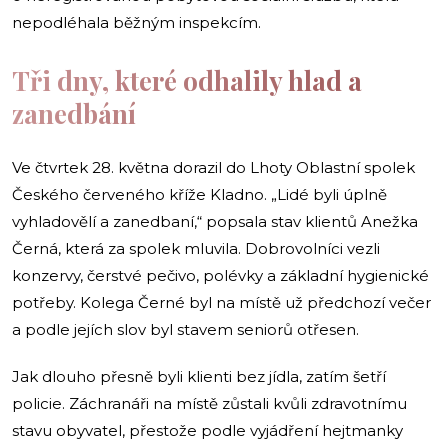
nepodléhala běžným inspekcím.
Tři dny, které odhalily hlad a
zanedbání
Ve čtvrtek 28. května dorazil do Lhoty Oblastní spolek
Českého červeného kříže Kladno. „Lidé byli úplně
vyhladovělí a zanedbaní,“ popsala stav klientů Anežka
Černá, která za spolek mluvila. Dobrovolníci vezli
konzervy, čerstvé pečivo, polévky a základní hygienické
potřeby. Kolega Černé byl na místě už předchozí večer
a podle jejích slov byl stavem seniorů otřesen.
Jak dlouho přesně byli klienti bez jídla, zatím šetří
policie. Záchranáři na místě zůstali kvůli zdravotnímu
stavu obyvatel, přestože podle vyjádření hejtmanky