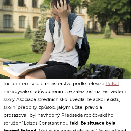
i
Incidentem se ale ministerstvo podle televize
Polsat
nezabývalo s odůvodněním, že záležitost už řeší vedení
školy. Asociace středních škol uvedla, že ačkoli existují
školní předpisy, způsob, jakým učitel pravidla
prosazoval, byl nevhodný. Předseda rodičovského
sdružení Loizos Constantinou
řekl, že situace byla
špatně řešená
. Matka chlapce si ale myslí, že se případ