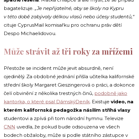
bagatelizuje.
„Je nepřijatelné, aby se školy na Kypru
v této době zabývaly délkou vlasů nebo účesy studentů,“
cituje CyprusMail komisařku pro ochranu práv dětí
Despo Michaelidovou.
Může strávit až tři roky za mřížemi
Přestože se incident může jevit absurdně, není
ojedinělý. Za obdobné jednání přišla učitelka kalifornské
střední školy Margaret Gieszingerová o práci, a dokonce
čelí obvinění z několika trestných činů,
podobně jako
kantorka, o které psal DámskýDeník
. Existuje
video, na
kterém kalifornská pedagožka násilím stříhá vlasy
studentovi a zpívá při tom národní hymnu. Televize
CNN
uvedla, že pokud bude odsouzena ve všech
bodech obžaloby, může si podle státního zástupce v