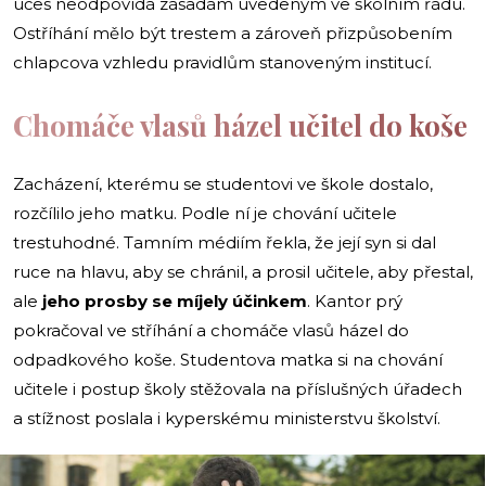
účes neodpovídá zásadám uvedeným ve školním řádu.
Ostříhání mělo být trestem a zároveň přizpůsobením
chlapcova vzhledu pravidlům stanoveným institucí.
Chomáče vlasů házel učitel do koše
Zacházení, kterému se studentovi ve škole dostalo,
rozčílilo jeho matku. Podle ní je chování učitele
trestuhodné. Tamním médiím řekla, že její syn si dal
ruce na hlavu, aby se chránil, a prosil učitele, aby přestal,
ale
jeho prosby se míjely účinkem
. Kantor prý
pokračoval ve stříhání a chomáče vlasů házel do
odpadkového koše. Studentova matka si na chování
učitele i postup školy stěžovala na příslušných úřadech
a stížnost poslala i kyperskému ministerstvu školství.