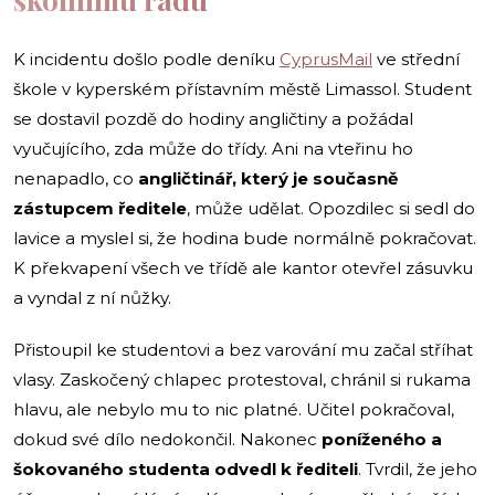
K incidentu došlo podle deníku
CyprusMail
ve střední
škole v kyperském přístavním městě Limassol. Student
se dostavil pozdě do hodiny angličtiny a požádal
vyučujícího, zda může do třídy. Ani na vteřinu ho
nenapadlo, co
angličtinář, který je současně
zástupcem ředitele
, může udělat. Opozdilec si sedl do
lavice a myslel si, že hodina bude normálně pokračovat.
K překvapení všech ve třídě ale kantor otevřel zásuvku
a vyndal z ní nůžky.
Přistoupil ke studentovi a bez varování mu začal stříhat
vlasy. Zaskočený chlapec protestoval, chránil si rukama
hlavu, ale nebylo mu to nic platné. Učitel pokračoval,
dokud své dílo nedokončil. Nakonec
poníženého a
šokovaného studenta odvedl k řediteli
. Tvrdil, že jeho