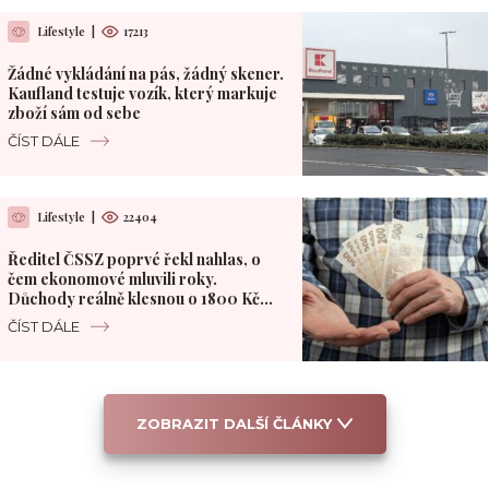
Lifestyle
|
17213
Žádné vykládání na pás, žádný skener.
Kaufland testuje vozík, který markuje
zboží sám od sebe
ČÍST DÁLE
Lifestyle
|
22404
Ředitel ČSSZ poprvé řekl nahlas, o
čem ekonomové mluvili roky.
Důchody reálně klesnou o 1800 Kč
měsíčně
ČÍST DÁLE
ZOBRAZIT DALŠÍ ČLÁNKY