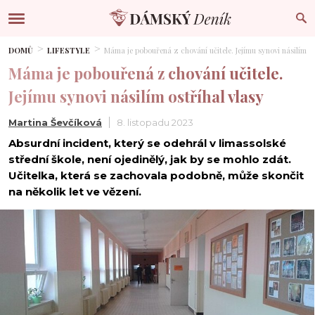
DOMŮ
LIFESTYLE
Máma je pobouřená z chování učitele. Jejímu synovi násilím os
Máma je pobouřená z chování učitele.
Jejímu synovi násilím ostříhal vlasy
Martina Ševčíková
8. listopadu 2023
Absurdní incident, který se odehrál v limassolské
střední škole, není ojedinělý, jak by se mohlo zdát.
Učitelka, která se zachovala podobně, může skončit
na několik let ve vězení.