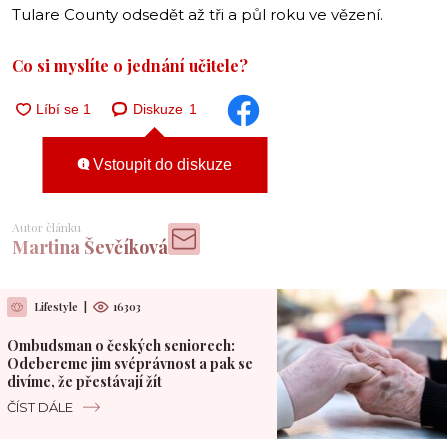
Tulare County odsedět až tři a půl roku ve vězení.
Co si myslíte o jednání učitele?
Diskuze
1
Vstoupit do diskuze
Autor článku
Martina Ševčíková
Lifestyle
|
16303
Ombudsman o českých seniorech:
Odebereme jim svéprávnost a pak se
divíme, že přestávají žít
ČÍST DÁLE