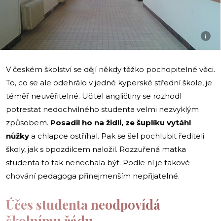
i
V českém školství se dějí někdy těžko pochopitelné věci.
To, co se ale odehrálo v jedné kyperské střední škole, je
téměř neuvěřitelné. Učitel angličtiny se rozhodl
potrestat nedochvilného studenta velmi nezvyklým
způsobem.
Posadil ho na židli, ze šuplíku vytáhl
nůžky
a chlapce ostříhal. Pak se šel pochlubit řediteli
školy, jak s opozdilcem naložil. Rozzuřená matka
studenta to tak nenechala být. Podle ní je takové
chování pedagoga přinejmenším nepřijatelné.
Účes studenta neodpovídá
školnímu řádu