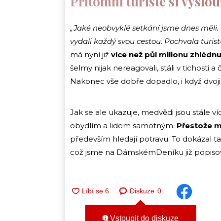
Přítomní turisté si vyslou
„Jaké neobvyklé setkání jsme dnes měli. 
vydali každý svou cestou. Pochvala turi
má nyní již
více než půl milionu zhlédn
šelmy nijak nereagovali, stáli v tichosti
Nakonec vše dobře dopadlo, i když dvoji
Jak se ale ukazuje, medvědi jsou stále ví
obydlím a lidem samotným.
Přestože m
především hledají potravu. To dokázal 
což jsme na DámskémDeníku již popisov
Diskuze
0
Vstoupit do diskuze