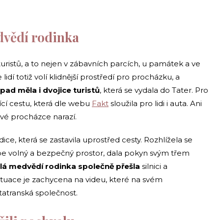
dvědí rodinka
uristů, a to nejen v zábavních parcích, u památek a ve
lidí totiž volí klidnější prostředí pro procházku, a
ad měla i dvojice turistů
, která se vydala do Tater. Pro
jící cestu, která dle webu
Fakt
sloužila pro lidi i auta. Ani
své procházce narazí.
ce, která se zastavila uprostřed cesty. Rozhlížela se
sebe volný a bezpečný prostor, dala pokyn svým třem
lá medvědí rodinka společně přešla
silnici a
situace je zachycena na videu, které na svém
 tatranská společnost.