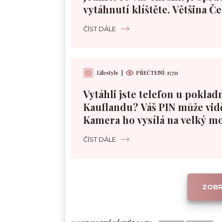
vytáhnutí klíštěte. Většina Č
špatně
ČÍST DÁLE
Lifestyle
|
PŘEČTENÍ:
15711
Vytáhli jste telefon u poklad
Kauflandu? Váš PIN může vidě
Kamera ho vysílá na velký m
ČÍST DÁLE
ZOBR