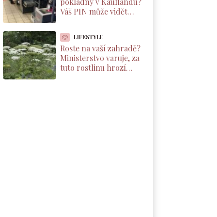
pokladny v Kauflandu?
Váš PIN může vidět
kdokoliv. Kamera ho
vysílá na velký monitor
LIFESTYLE
Roste na vaší zahradě?
Ministerstvo varuje, za
tuto rostlinu hrozí
pokuta až 500 000 Kč