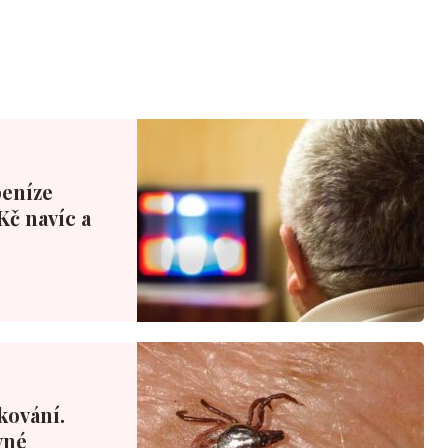
peníze
Kč navíc a
kování.
vné