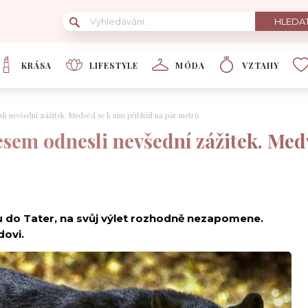
KRÁSA
LIFESTYLE
MÓDA
VZTAHY
li nevšední zážitek. Medvěd se k nim přiblížil na pár metrů
esem odnesli nevšední zážitek. Medv
úru do Tater, na svůj výlet rozhodně nezapomene.
dovi.