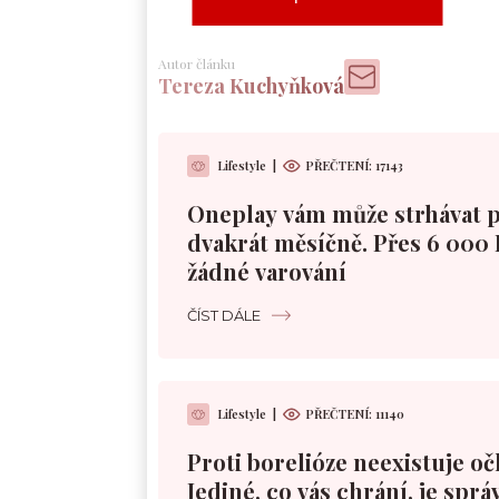
Autor článku
Tereza Kuchyňková
Lifestyle
|
PŘEČTENÍ:
17143
Oneplay vám může strhávat 
dvakrát měsíčně. Přes 6 000 
žádné varování
ČÍST DÁLE
Lifestyle
|
PŘEČTENÍ:
11140
Proti borelióze neexistuje oč
Jediné, co vás chrání, je sprá