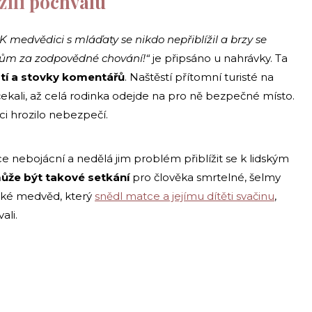
žili pochvalu
K medvědici s mláďaty se nikdo nepřiblížil a brzy se
stům za zodpovědné chování!“
je připsáno u nahrávky. Ta
utí a stovky komentářů
. Naštěstí přítomní turisté na
 a čekali, až celá rodinka odejde na pro ně bezpečné místo.
ci hrozilo nebezpečí.
ce nebojácní a nedělá jim problém přiblížit se k lidským
ůže být takové setkání
pro člověka smrtelné, šelmy
také medvěd, který
snědl matce a jejímu dítěti svačinu
,
ali.