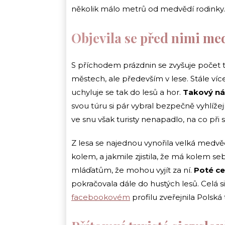
několik málo metrů od medvědí rodinky.
Objevila se před nimi me
S příchodem prázdnin se zvyšuje počet t
městech, ale především v lese. Stále více 
uchyluje se tak do lesů a hor.
Takový náp
svou túru si pár vybral bezpečně vyhlíže
ve snu však turisty nenapadlo, na co při 
Z lesa se najednou vynořila velká medvědi
kolem, a jakmile zjistila, že má kolem 
mláďatům, že mohou vyjít za ní.
Poté ce
pokračovala dále do hustých lesů. Celá 
facebookovém
profilu zveřejnila Polská