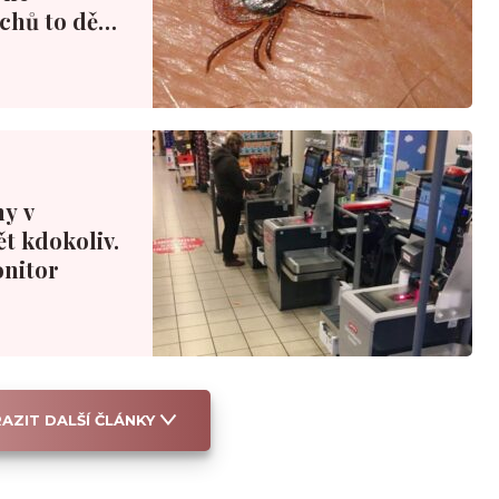
echů to dělá
ny v
t kdokoliv.
onitor
AZIT DALŠÍ ČLÁNKY