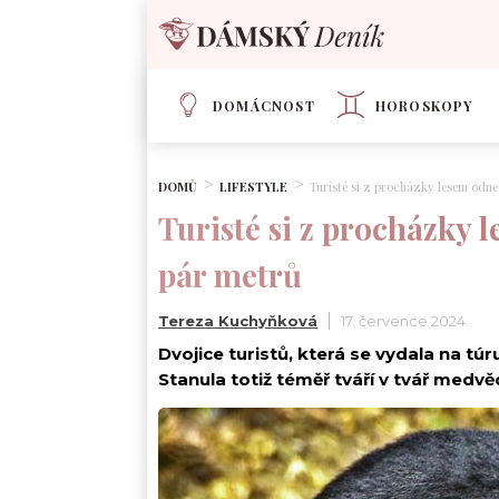
DOMÁCNOST
HOROSKOPY
DOMŮ
LIFESTYLE
Turisté si z procházky lesem odnes
Turisté si z procházky l
pár metrů
Tereza Kuchyňková
17. července 2024
Dvojice turistů, která se vydala na t
Stanula totiž téměř tváří v tvář medvě