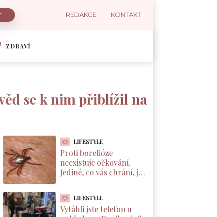
REDAKCE
KONTAKT
ZDRAVÍ
ěd se k nim přiblížil na
LIFESTYLE
Proti borelióze
neexistuje očkování.
Jediné, co vás chrání, je
správné vytáhnutí
klíštěte. Většina Čechů
LIFESTYLE
to dělá špatně
Vytáhli jste telefon u