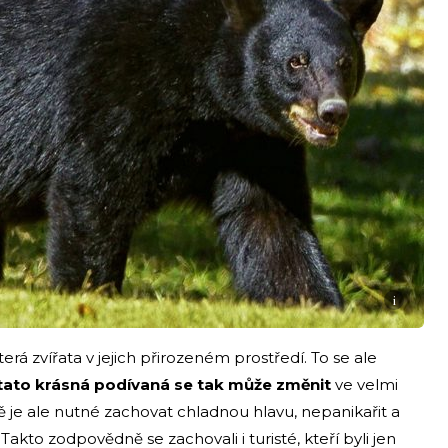
i
terá zvířata v jejich přirozeném prostředí. To se ale
 tato krásná podívaná se tak může změnit
ve velmi
je ale nutné zachovat chladnou hlavu, nepanikařit a
kto zodpovědně se zachovali i turisté, kteří byli jen