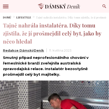
DOMŮ
LIFESTYLE
Tajně nahrála instalatéra. Díky tomu zjistila, že jí prošmejdi
Tajně nahrála instalatéra. Díky tomu
zjistila, že jí prošmejdil celý byt, jako by
něco hledal
Redakce DámskýDeník
11. května 2023
Smutný případ neprofesionálního chování v
řemeslnické branži zveřejnila australská
zpravodajská relace. Instalatér bezostyšně
prošmejdil celý byt majitelky.