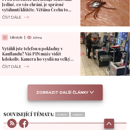
Jediné, co vás chrání, je správné
vytáhnutí klíštěte. Většina Čechů to
dělá špatně
ČÍST DÁLE
Lifestyle
|
25694
Vytáhli jste telefon u pokladny v
Kauflandu? Váš PIN může vidět
kdokoliv. Kamera ho vysílá na velký
monitor
ČÍST DÁLE
ZOBRAZIT DALŠÍ ČLÁNKY
SOUVISEJÍCÍ TÉMATA:
DOMOV
KAMERA