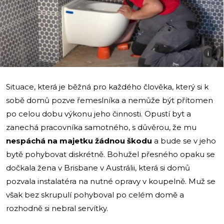
i
Situace, která je běžná pro každého člověka, který si k
sobě domů pozve řemeslníka a nemůže být přítomen
po celou dobu výkonu jeho činnosti. Opustí byt a
zanechá pracovníka samotného, s důvěrou, že mu
nespáchá na majetku žádnou škodu
a bude se v jeho
bytě pohybovat diskrétně. Bohužel přesného opaku se
dočkala žena v Brisbane v Austrálii, která si domů
pozvala instalatéra na nutné opravy v koupelně. Muž se
však bez skrupulí pohyboval po celém domě a
rozhodně si nebral servítky.