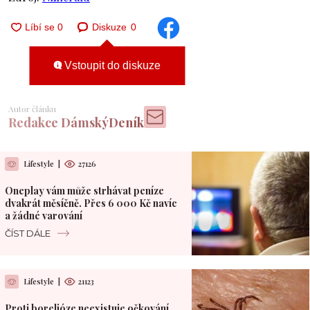
Diskuze
0
Vstoupit do diskuze
Autor článku
Redakce DámskýDeník
Lifestyle
|
27126
Oneplay vám může strhávat peníze
dvakrát měsíčně. Přes 6 000 Kč navíc
a žádné varování
ČÍST DÁLE
Lifestyle
|
21123
Proti borelióze neexistuje očkování.