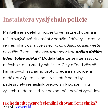
i
Instalatéra vyslýchala policie
Majitelka je z celého incidentu velmi znechucená a
těžko skrývá své zklamání z narušení důvěry, kterou v
řemeslníka vložila:
„Jen nevím, co udělal, co jsem ještě
neviděla. Jsem z toho opravdu nervózní.
Kolika dalším
lidem tohle udělal
?“
Dodala také, že se jí ze zásuvky
nočního stolku ztratily náušnice. Celý případ včetně
kamarových záznamů proto předala na policejní
oddělení v Queenslandu. Následně na to byl
padesátiletý řemeslník předvolán k policejnímu
výslechu, kde musel své nevhodné chování vysvětlovat.
Jak hodnotíte neprofesionální chování řemeslníka?
Zdroj:
Nzherald