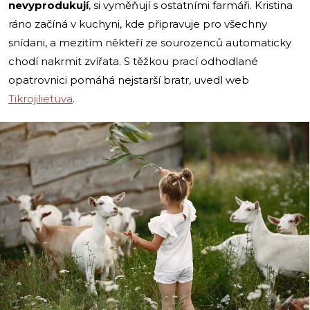
nevyprodukují
, si vyměňují s ostatními farmáři. Kristina
ráno začíná v kuchyni, kde připravuje pro všechny
snídani, a mezitím někteří ze sourozenců automaticky
chodí nakrmit zvířata. S těžkou prací odhodlané
opatrovnici pomáhá nejstarší bratr, uvedl web
Tikrojilietuva
.
i