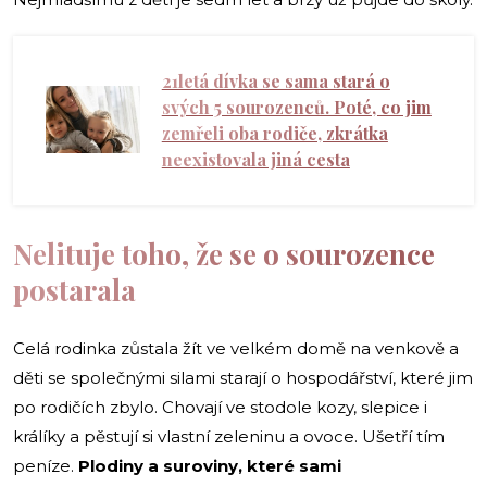
21letá dívka se sama stará o
svých 5 sourozenců. Poté, co jim
zemřeli oba rodiče, zkrátka
neexistovala jiná cesta
Nelituje toho, že se o sourozence
postarala
Celá rodinka zůstala žít ve velkém domě na venkově a
děti se společnými silami starají o hospodářství, které jim
po rodičích zbylo. Chovají ve stodole kozy, slepice i
králíky a pěstují si vlastní zeleninu a ovoce. Ušetří tím
peníze.
Plodiny a suroviny, které sami