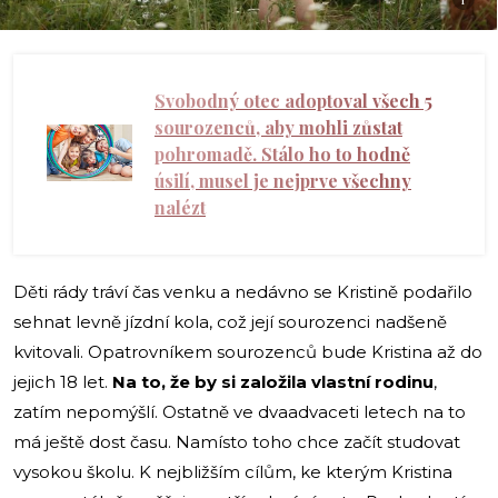
Svobodný otec adoptoval všech 5
sourozenců, aby mohli zůstat
pohromadě. Stálo ho to hodně
úsilí, musel je nejprve všechny
nalézt
Děti rády tráví čas venku a nedávno se Kristině podařilo
sehnat levně jízdní kola, což její sourozenci nadšeně
kvitovali. Opatrovníkem sourozenců bude Kristina až do
jejich 18 let.
Na to, že by si založila vlastní rodinu
,
zatím nepomýšlí. Ostatně ve dvaadvaceti letech na to
má ještě dost času. Namísto toho chce začít studovat
vysokou školu. K nejbližším cílům, ke kterým Kristina