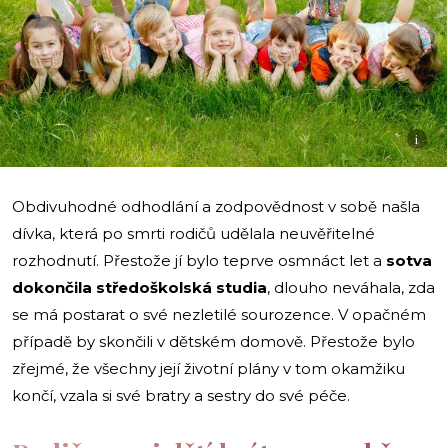
i
Obdivuhodné odhodlání a zodpovědnost v sobě našla
dívka, která po smrti rodičů udělala neuvěřitelné
rozhodnutí. Přestože jí bylo teprve osmnáct let a
sotva
dokončila středoškolská studia
, dlouho neváhala, zda
se má postarat o své nezletilé sourozence. V opačném
případě by skončili v dětském domově. Přestože bylo
zřejmé, že všechny její životní plány v tom okamžiku
končí, vzala si své bratry a sestry do své péče.