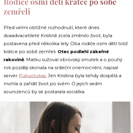
Rodiče osmi dětí krátce po sobě
zemřeli
Před velmi obtížné rozhodnutí, které dnes
dvaadvacetileté Kristině zcela změnilo život, byla
postavena před několika lety. Oba rodiče osmi dětí totiž
krátce po sobě zemřeli.
Otec podlehl zákeřné
rakovině
. Matku sužoval obrovský smutek a o pouhý
rok později skonala na srdeční onemocnění, napsal
server
Pukuotukas.
Jen Kristina byla tehdy dospělá a
mohla si zařídit život po svém. O jejích sedm
sourozenců by se postarala sociálka.