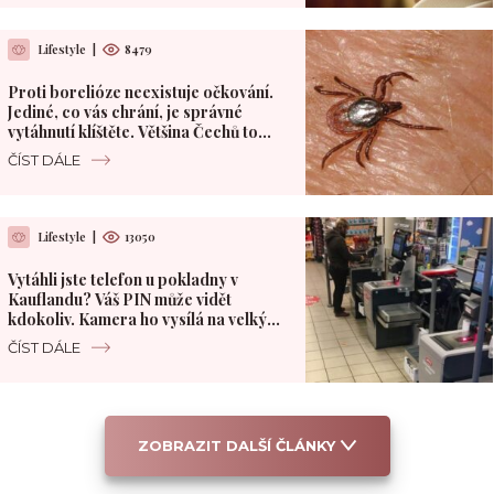
Lifestyle
|
8479
Proti borelióze neexistuje očkování.
Jediné, co vás chrání, je správné
vytáhnutí klíštěte. Většina Čechů to
dělá špatně
ČÍST DÁLE
Lifestyle
|
13050
Vytáhli jste telefon u pokladny v
Kauflandu? Váš PIN může vidět
kdokoliv. Kamera ho vysílá na velký
monitor
ČÍST DÁLE
ZOBRAZIT DALŠÍ ČLÁNKY