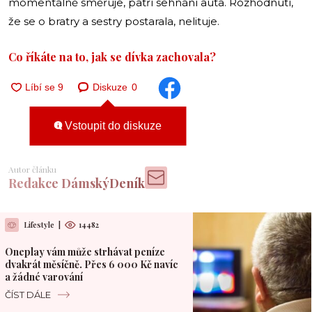
momentálně směřuje, patří sehnání auta. Rozhodnutí,
že se o bratry a sestry postarala, nelituje.
Co říkáte na to, jak se dívka zachovala?
Diskuze
0
Vstoupit do diskuze
Autor článku
Redakce DámskýDeník
Lifestyle
|
14482
Oneplay vám může strhávat peníze
dvakrát měsíčně. Přes 6 000 Kč navíc
a žádné varování
ČÍST DÁLE