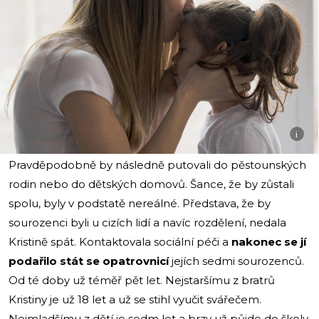
i
Pravděpodobně by následně putovali do pěstounských
rodin nebo do dětských domovů. Šance, že by zůstali
spolu, byly v podstatě nereálné. Představa, že by
sourozenci byli u cizích lidí a navíc rozdělení, nedala
Kristině spát. Kontaktovala sociální péči a
nakonec se jí
podařilo stát se opatrovnicí
jejích sedmi sourozenců.
Od té doby už téměř pět let. Nejstaršímu z bratrů
Kristiny je už 18 let a už se stihl vyučit svářečem.
Nejmladšímu z dětí je sedm let a brzy už půjde do školy.