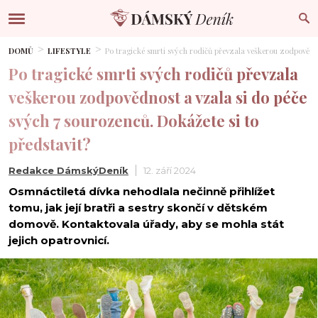
DOMŮ
LIFESTYLE
Po tragické smrti svých rodičů převzala veškerou zodpovědno
Po tragické smrti svých rodičů převzala
veškerou zodpovědnost a vzala si do péče
svých 7 sourozenců. Dokážete si to
představit?
Redakce DámskýDeník
12. září 2024
Osmnáctiletá dívka nehodlala nečinně přihlížet
tomu, jak její bratři a sestry skončí v dětském
domově. Kontaktovala úřady, aby se mohla stát
jejich opatrovnicí.