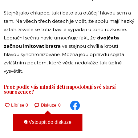
Stejně jako chlapec, tak i batolata otáčejí hlavou sem a
tam. Na všech třech dětech je vidět, že spolu mají hezký
vztah. Skvěle se totiž baví a vypadají u toho rozkošně.
Legrační scénu navíc umocňuje fakt, že
dvojčata
začnou imitovat bratra
ve stejnou chvíli a kroutí
hlavou synchronizovaně. Možná jsou opravdu spjata
zvláštním poutem, které věda nedokáže tak úplně
vysvětlit.
Proč podle vás mladší děti napodobují své starší
sourozence?
Diskuze
0
Vstoupit do diskuze