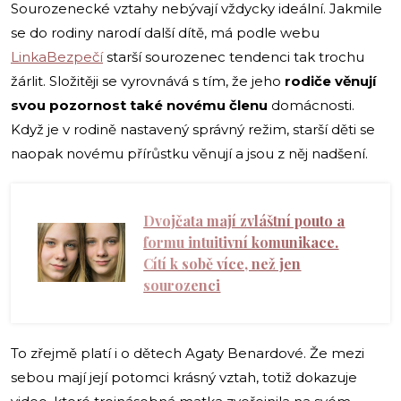
Sourozenecké vztahy nebývají vždycky ideální. Jakmile
se do rodiny narodí další dítě, má podle webu
LinkaBezpečí
starší sourozenec tendenci tak trochu
žárlit. Složitěji se vyrovnává s tím, že jeho
rodiče věnují
svou pozornost také novému členu
domácnosti.
Když je v rodině nastavený správný režim, starší děti se
naopak novému přírůstku věnují a jsou z něj nadšení.
Dvojčata mají zvláštní pouto a
formu intuitivní komunikace.
Cítí k sobě více, než jen
sourozenci
To zřejmě platí i o dětech Agaty Benardové. Že mezi
sebou mají její potomci krásný vztah, totiž dokazuje