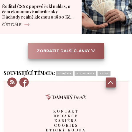
Ředitel ČSSZ poprvé řekl nahlas, o
čem ekonomové mluvili roky.
Důchody reálně klesnou o 1800 Kč
měsíčně
ČÍST DÁLE
ZOBRAZIT DALŠÍ ČLÁNKY
SOUVISEJÍCÍ TÉMATA:
DVOJČATA
SOUROZENCI
VZTAH
KONTAKT
REDAKCE
KARIÉRA
COOKIES
ETICKÝ KODEX