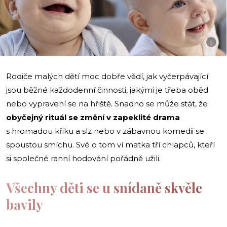
i
Rodiče malých dětí moc dobře vědí, jak vyčerpávající
jsou běžné každodenní činnosti, jakými je třeba oběd
nebo vypravení se na hřiště. Snadno se může stát, že
obyčejný rituál se změní v zapeklité drama
s hromadou křiku a slz nebo v zábavnou komedii se
spoustou smíchu. Své o tom ví matka tří chlapců, kteří
si společné ranní hodování pořádně užili.
Všechny děti se u snídaně skvěle
bavily