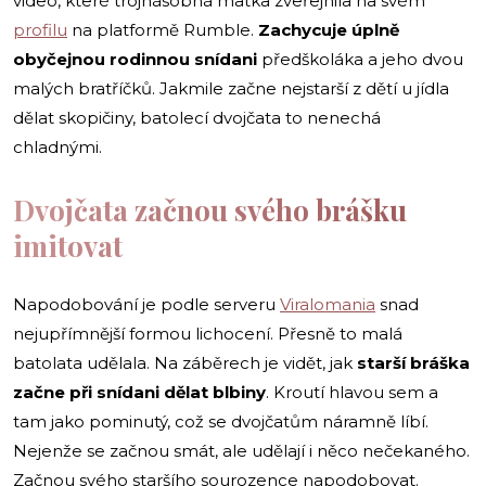
video, které trojnásobná matka zveřejnila na svém
profilu
na platformě Rumble.
Zachycuje úplně
obyčejnou rodinnou snídani
předškoláka a jeho dvou
malých bratříčků. Jakmile začne nejstarší z dětí u jídla
dělat skopičiny, batolecí dvojčata to nenechá
chladnými.
Dvojčata začnou svého brášku
imitovat
Napodobování je podle serveru
Viralomania
snad
nejupřímnější formou lichocení. Přesně to malá
batolata udělala. Na záběrech je vidět, jak
starší bráška
začne při snídani dělat blbiny
. Kroutí hlavou sem a
tam jako pominutý, což se dvojčatům náramně líbí.
Nejenže se začnou smát, ale udělají i něco nečekaného.
Začnou svého staršího sourozence napodobovat.