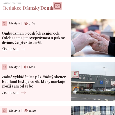
Autor článku
Redakce DámskýDeník
Lifestyle
|
5369
Ombudsman o českých seniorech:
Odebereme jim svéprávnost a pak se
divíme, že přestávají žít
ČÍST DÁLE
Lifestyle
|
6279
Žádné vykládání na pás, žádný skener.
Kaufland testuje vozík, který markuje
zboží sám od sebe
ČÍST DÁLE
Lifestyle
|
11470