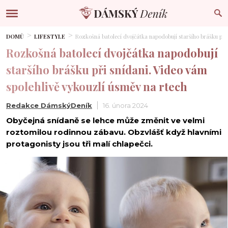
DOMŮ
LIFESTYLE
Rozkošná batolecí dvojčátka napodobují staršího brášku při 
Rozkošná batolecí dvojčátka napodobují
staršího brášku při snídani. Video vám
spolehlivě vykouzlí úsměv na rtech
Redakce DámskýDeník
16. února 2024
Obyčejná snídaně se lehce může změnit ve velmi
roztomilou rodinnou zábavu. Obzvlášť když hlavními
protagonisty jsou tři malí chlapečci.