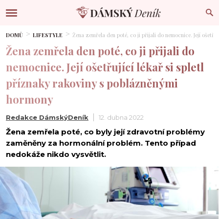
DOMŮ
LIFESTYLE
Žena zemřela den poté, co ji přijali do nemocnice. Její ošetř
Žena zemřela den poté, co ji přijali do
nemocnice. Její ošetřující lékař si spletl
příznaky rakoviny s poblázněnými
hormony
Redakce DámskýDeník
12. dubna 2022
Žena zemřela poté, co byly její zdravotní problémy
zaměněny za hormonální problém. Tento případ
nedokáže nikdo vysvětlit.