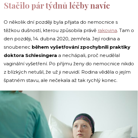
Stačilo pár týdnů léčby navíc
O několik dní později byla přijata do nemocnice s
těžkou dušností, kterou způsobila právě
rakovina
. Tam o
den později, 14. dubna 2020, zemřela. Její rodina a
snoubenec
během vyšetřování zpochybnili praktiky
doktora Schlesingera
a nechápali, proč neudělal
vaginální vyšetření. Po příjmu ženy do nemocnice nikdo
z blízkých netušil, že už ji neuvidí. Rodina věděla o jejím
špatném stavu, ale nečekala až tak rychlý konec.