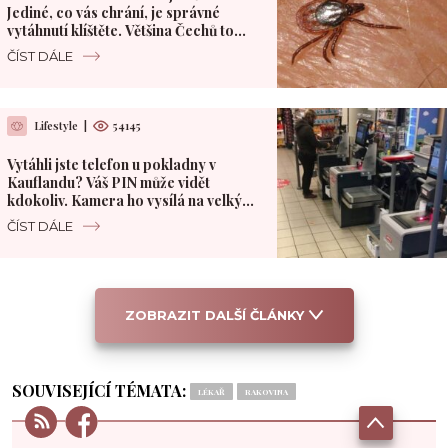
Jediné, co vás chrání, je správné
vytáhnutí klíštěte. Většina Čechů to
dělá špatně
ČÍST DÁLE
Lifestyle
|
54145
Vytáhli jste telefon u pokladny v
Kauflandu? Váš PIN může vidět
kdokoliv. Kamera ho vysílá na velký
monitor
ČÍST DÁLE
ZOBRAZIT DALŠÍ ČLÁNKY
SOUVISEJÍCÍ TÉMATA:
LÉKAŘ
RAKOVINA