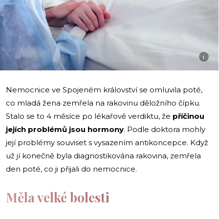
i
Nemocnice ve Spojeném království se omluvila poté,
co mladá žena zemřela na rakovinu děložního čípku.
Stalo se to 4 měsíce po lékařově verdiktu, že
příčinou
jejích problémů jsou hormony
. Podle doktora mohly
její problémy souviset s vysazením antikoncepce. Když
už jí konečně byla diagnostikována rakovina, zemřela
den poté, co ji přijali do nemocnice.
Měla velké bolesti