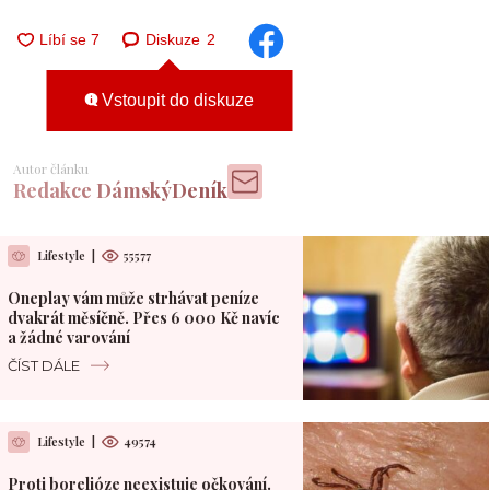
Diskuze
2
Vstoupit do diskuze
Autor článku
Redakce DámskýDeník
Lifestyle
|
55577
Oneplay vám může strhávat peníze
dvakrát měsíčně. Přes 6 000 Kč navíc
a žádné varování
ČÍST DÁLE
Lifestyle
|
49574
Proti borelióze neexistuje očkování.