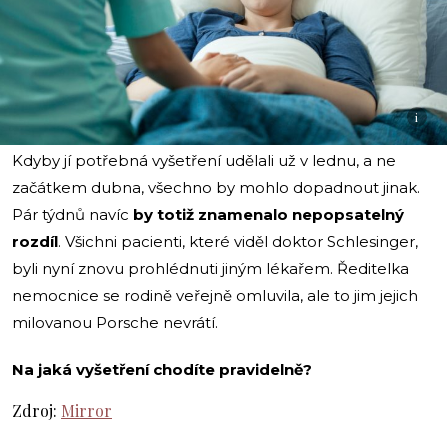
i
Kdyby jí potřebná vyšetření udělali už v lednu, a ne
začátkem dubna, všechno by mohlo dopadnout jinak.
Pár týdnů navíc
by totiž znamenalo nepopsatelný
rozdíl
.
Všichni pacienti, které viděl doktor Schlesinger,
byli nyní znovu prohlédnuti jiným lékařem. Ředitelka
nemocnice se rodině veřejně omluvila, ale to jim jejich
milovanou Porsche nevrátí.
Na jaká vyšetření chodíte pravidelně?
Zdroj:
Mirror