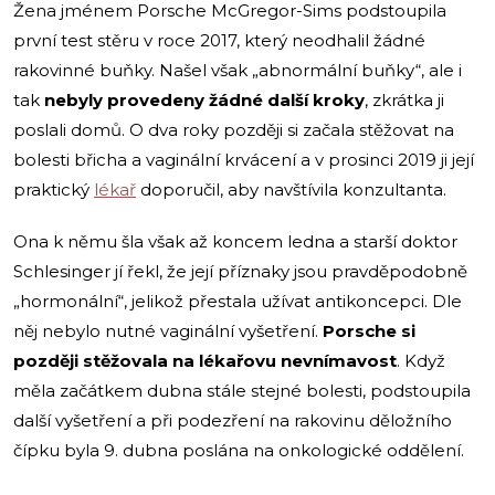
Žena jménem Porsche McGregor-Sims podstoupila
první test stěru v roce 2017, který neodhalil žádné
rakovinné buňky. Našel však „abnormální buňky“, ale i
tak
nebyly provedeny žádné další kroky
, zkrátka ji
poslali domů. O dva roky později si začala stěžovat na
bolesti břicha a vaginální krvácení a v prosinci 2019 ji její
praktický
lékař
doporučil, aby navštívila konzultanta.
Ona k němu šla však až koncem ledna a starší doktor
Schlesinger jí řekl, že její příznaky jsou pravděpodobně
„hormonální“, jelikož přestala užívat antikoncepci. Dle
něj nebylo nutné vaginální vyšetření.
Porsche si
později stěžovala na lékařovu nevnímavost
. Když
měla začátkem dubna stále stejné bolesti, podstoupila
další vyšetření a při podezření na rakovinu děložního
čípku byla 9. dubna poslána na onkologické oddělení.