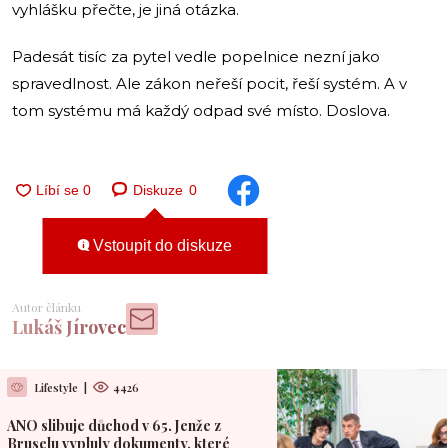
vyhlášku přečte, je jiná otázka.
Padesát tisíc za pytel vedle popelnice nezní jako
spravedlnost. Ale zákon neřeší pocit, řeší systém. A v
tom systému má každý odpad své místo. Doslova.
Diskuze
0
Vstoupit do diskuze
Autor článku
Lukáš Jírovec
Lifestyle
|
4426
ANO slibuje důchod v 65. Jenže z
Bruselu vypluly dokumenty, které