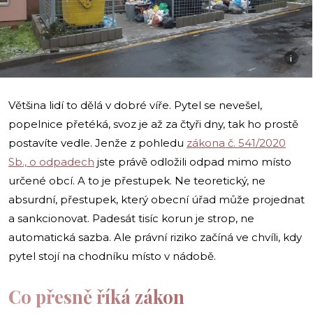
i
Většina lidí to dělá v dobré víře. Pytel se nevešel,
popelnice přetéká, svoz je až za čtyři dny, tak ho prostě
postavíte vedle. Jenže z pohledu
zákona č. 541/2020
Sb., o odpadech
jste právě odložili odpad mimo místo
určené obcí. A to je přestupek. Ne teoretický, ne
absurdní, přestupek, který obecní úřad může projednat
a sankcionovat. Padesát tisíc korun je strop, ne
automatická sazba. Ale právní riziko začíná ve chvíli, kdy
pytel stojí na chodníku místo v nádobě.
Co přesně říká zákon