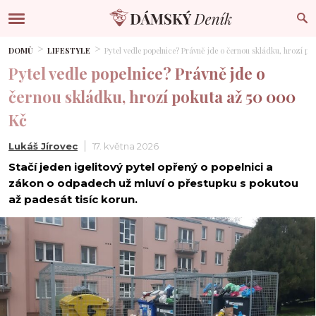
DOMŮ
LIFESTYLE
Pytel vedle popelnice? Právně jde o černou skládku, hrozí po
Pytel vedle popelnice? Právně jde o
černou skládku, hrozí pokuta až 50 000
Kč
Lukáš Jírovec
17. května 2026
Stačí jeden igelitový pytel opřený o popelnici a
zákon o odpadech už mluví o přestupku s pokutou
až padesát tisíc korun.