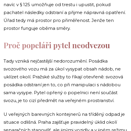
navíc v § 125 umožňuje od trestu i upustit, pokud
pachatel následky odstraní a přijme nápravná opatření.
Úřad tedy má prostor pro přiměřenost. Jenže ten
prostor funguje oběma směry.
Proč popeláři pytel neodvezou
Tady vzniká nejčastější nedorozumění. Posádka
svozového vozu má za úkol vysypat obsah nádob, ne
uklízet okolí. Pražské služby to říkají otevřeně: svozová
posádka odstraní jen to, co při manipulaci s nádobou
sama vysype. Pytel opřený o popelnici není součást
svozu, je to cizí předmět na veřejném prostranství.
U veřejných barevných kontejnerů na tříděný odpad je
situace odlišná. Praha zajišťuje pravidelný úklid okolí
separačních stanovišť, ale jinými vozidly a v jiném režimu