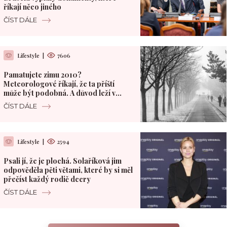
říkají něco jiného
ČÍST DÁLE
Lifestyle
|
7606
Pamatujete zimu 2010?
Meteorologové říkají, že ta příští
může být podobná. A důvod leží v
Pacifiku
ČÍST DÁLE
Lifestyle
|
2594
Psali jí, že je plochá. Solaříková jim
odpověděla pěti větami, které by si měl
přečíst každý rodič dcery
ČÍST DÁLE