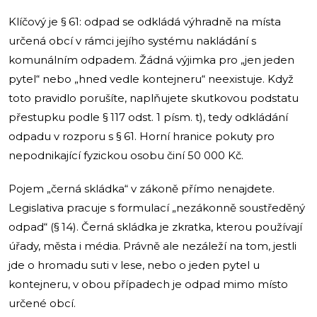
Klíčový je § 61: odpad se odkládá výhradně na místa
určená obcí v rámci jejího systému nakládání s
komunálním odpadem. Žádná výjimka pro „jen jeden
pytel“ nebo „hned vedle kontejneru“ neexistuje. Když
toto pravidlo porušíte, naplňujete skutkovou podstatu
přestupku podle § 117 odst. 1 písm. t), tedy odkládání
odpadu v rozporu s § 61. Horní hranice pokuty pro
nepodnikající fyzickou osobu činí 50 000 Kč.
Pojem „černá skládka“ v zákoně přímo nenajdete.
Legislativa pracuje s formulací „nezákonně soustředěný
odpad“ (§ 14). Černá skládka je zkratka, kterou používají
úřady, města i média. Právně ale nezáleží na tom, jestli
jde o hromadu suti v lese, nebo o jeden pytel u
kontejneru, v obou případech je odpad mimo místo
určené obcí.