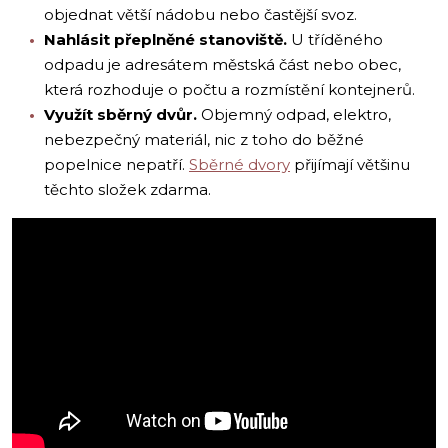
objednat větší nádobu nebo častější svoz.
Nahlásit přeplněné stanoviště.
U tříděného
odpadu je adresátem městská část nebo obec,
která rozhoduje o počtu a rozmístění kontejnerů.
Využít sběrný dvůr.
Objemný odpad, elektro,
nebezpečný materiál, nic z toho do běžné
popelnice nepatří.
Sběrné dvory
přijímají většinu
těchto složek zdarma.