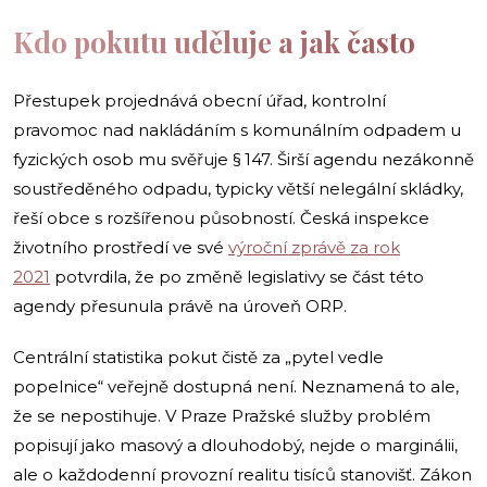
Kdo pokutu uděluje a jak často
Přestupek projednává obecní úřad, kontrolní
pravomoc nad nakládáním s komunálním odpadem u
fyzických osob mu svěřuje § 147. Širší agendu nezákonně
soustředěného odpadu, typicky větší nelegální skládky,
řeší obce s rozšířenou působností. Česká inspekce
životního prostředí ve své
výroční zprávě za rok
2021
potvrdila, že po změně legislativy se část této
agendy přesunula právě na úroveň ORP.
Centrální statistika pokut čistě za „pytel vedle
popelnice“ veřejně dostupná není. Neznamená to ale,
že se nepostihuje. V Praze Pražské služby problém
popisují jako masový a dlouhodobý, nejde o marginálii,
ale o každodenní provozní realitu tisíců stanovišť. Zákon