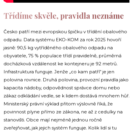
Třídíme skvěle, pravidla neznáme
Česko patří mezi evropskou špičku v třídění obalového
odpadu. Data systému EKO-KOM za rok 2025 hovoří
jasně: 90,5 kg vytříděného obalového odpadu na
obyvatele, 75 % populace třídí pravidelně, průměrná
docházková vzdálenost ke kontejneru je 92 metrů.
Infrastruktura funguje. Jenže „co kam patří“ je jen
polovina rovnice. Druhá polovina, provozní pravidla jako
kapacita nádoby, odpovědnost správce domu nebo
zákaz odkládání vedle, se k lidem dostává mnohem hůř.
Ministerský právní výklad přitom výslovně říká, že
povinnost plyne přímo ze zákona, ne až z cedulky na
stanovišti. Obce mají nejméně jednou ročně
zveřejňovat, jak jejich systém funguje. Kolik lidí si tu