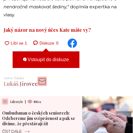
nenáročně maskovat šediny,“
doplnila expertka na
vlasy.
Jaký názor na nový účes Kate máte vy?
Diskuze
0
Vstoupit do diskuze
Autor článku
Lukáš Jírovec
Lifestyle
|
8869
Ombudsman o českých seniorech:
Odebereme jim svéprávnost a pak se
divíme, že přestávají žít
ČÍST DÁLE