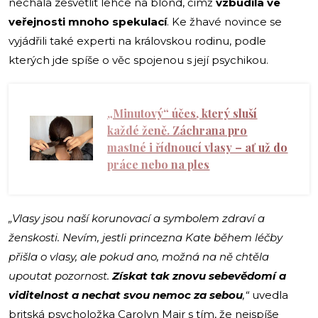
nechala zesvětlit lehce na blond, čímž
vzbudila ve
veřejnosti mnoho spekulací
. Ke žhavé novince se
vyjádřili také experti na královskou rodinu, podle
kterých jde spíše o věc spojenou s její psychikou.
„Minutový“ účes, který sluší
každé ženě. Záchrana pro
mastné i řídnoucí vlasy –⁠ ať už do
práce nebo na ples
„Vlasy jsou naší korunovací a symbolem zdraví a
ženskosti. Nevím, jestli princezna Kate během léčby
přišla o vlasy, ale pokud ano, možná na ně chtěla
upoutat pozornost.
Získat tak
znovu sebevědomí a
viditelnost a nechat svou nemoc za sebou
,“
uvedla
britská psycholožka Carolyn Mair s tím, že nejspíše