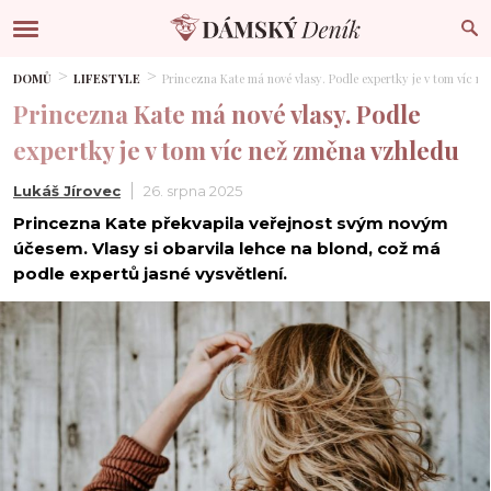
DOMŮ
LIFESTYLE
Princezna Kate má nové vlasy. Podle expertky je v tom víc n
Princezna Kate má nové vlasy. Podle
expertky je v tom víc než změna vzhledu
Lukáš Jírovec
26. srpna 2025
Princezna Kate překvapila veřejnost svým novým
účesem. Vlasy si obarvila lehce na blond, což má
podle expertů jasné vysvětlení.