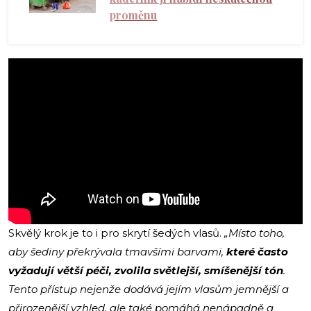
proměnu
Skvělý krok je to i pro skrytí šedých vlasů.
„Místo toho,
aby šediny překrývala tmavšími barvami,
které často
vyžadují větší péči, zvolila světlejší, smíšenější tón
.
Tento přístup nejenže dodává jejím vlasům jemnější a
přirozenější vzhled, ale také pomáhá nenápadně a