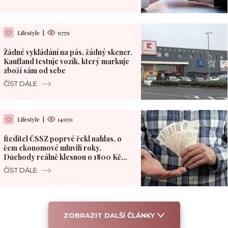
Lifestyle
|
9779
Žádné vykládání na pás, žádný skener.
Kaufland testuje vozík, který markuje
zboží sám od sebe
ČÍST DÁLE
Lifestyle
|
14970
Ředitel ČSSZ poprvé řekl nahlas, o
čem ekonomové mluvili roky.
Důchody reálně klesnou o 1800 Kč
měsíčně
ČÍST DÁLE
ZOBRAZIT DALŠÍ ČLÁNKY