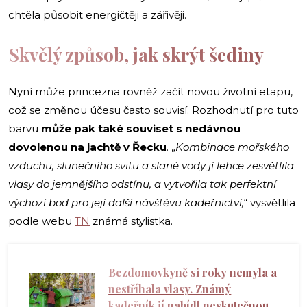
chtěla působit energičtěji a zářivěji.
Skvělý způsob, jak skrýt šediny
Nyní může princezna rovněž začít novou životní etapu,
což se změnou účesu často souvisí. Rozhodnutí pro tuto
barvu
může pak také souviset s nedávnou
dovolenou na jachtě v Řecku
. „
Kombinace mořského
vzduchu, slunečního svitu a slané vody jí lehce zesvětlila
vlasy do jemnějšího odstínu, a vytvořila tak perfektní
výchozí bod pro její další návštěvu kadeřnictví,
“ vysvětlila
podle webu
TN
známá stylistka.
Bezdomovkyně si roky nemyla a
nestříhala vlasy. Známý
kadeřník jí nabídl neskutečnou