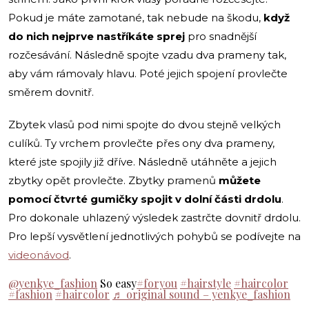
Pokud je máte zamotané, tak nebude na škodu,
když
do nich nejprve nastříkáte sprej
pro snadnější
rozčesávání. Následně spojte vzadu dva prameny tak,
aby vám rámovaly hlavu. Poté jejich spojení provlečte
směrem dovnitř.
Zbytek vlasů pod nimi spojte do dvou stejně velkých
culíků. Ty vrchem provlečte přes ony dva prameny,
které jste spojily již dříve. Následně utáhněte a jejich
zbytky opět provlečte. Zbytky pramenů
můžete
pomocí čtvrté gumičky spojit v dolní části drdolu
.
Pro dokonale uhlazený výsledek zastrčte dovnitř drdolu.
Pro lepší vysvětlení jednotlivých pohybů se podívejte na
videonávod
.
@yenkye_fashion
So easy
#foryou
#hairstyle
#haircolor
#fashion
#haircolor
♬ original sound – yenkye_fashion