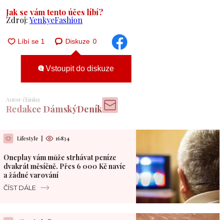
Jak se vám tento účes líbí?
Zdroj:
YenkyeFashion
Diskuze
0
Vstoupit do diskuze
Autor článku
Redakce DámskýDeník
Lifestyle
|
16834
Oneplay vám může strhávat peníze
dvakrát měsíčně. Přes 6 000 Kč navíc
a žádné varování
ČÍST DÁLE