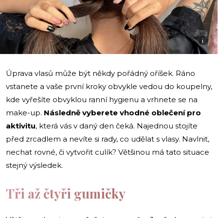
i
Úprava vlasů může být někdy pořádný oříšek. Ráno
vstanete a vaše první kroky obvykle vedou do koupelny,
kde vyřešíte obvyklou ranní hygienu a vrhnete se na
make-up.
Následně vyberete vhodné oblečení pro
aktivitu
, která vás v daný den čeká. Najednou stojíte
před zrcadlem a nevíte si rady, co udělat s vlasy. Navlnit,
nechat rovné, či vytvořit culík? Většinou má tato situace
stejný výsledek.
Tři až čtyři gumičky