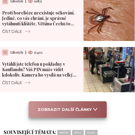
Lifestyle
|
10831
Proti borelióze neexistuje očkování.
Jediné, co vás chrání, je správné
vytáhnutí klíštěte. Většina Čechů to
dělá špatně
ČÍST DÁLE
Lifestyle
|
15402
Vytáhli jste telefon u pokladny v
Kauflandu? Váš PIN může vidět
kdokoliv. Kamera ho vysílá na velký
monitor
ČÍST DÁLE
ZOBRAZIT DALŠÍ ČLÁNKY
SOUVISEJÍCÍ TÉMATA:
NÁVOD
ÚČES
VLASY