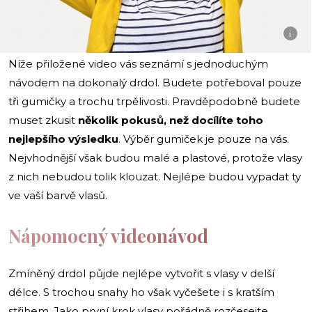
i
Níže přiložené video vás seznámí s jednoduchým
návodem na dokonalý drdol. Budete potřeboval pouze
tři gumičky a trochu trpělivosti. Pravděpodobně budete
muset zkusit
několik pokusů, než docílíte toho
nejlepšího výsledku
. Výběr gumiček je pouze na vás.
Nejvhodnější však budou malé a plastové, protože vlasy
z nich nebudou tolik klouzat. Nejlépe budou vypadat ty
ve vaší barvě vlasů.
Nápomocný videonávod
Zmíněný drdol půjde nejlépe vytvořit s vlasy v delší
délce. S trochou snahy ho však vyčešete i s kratším
střihem. Jako první krok vlasy pořádně rozčesejte.