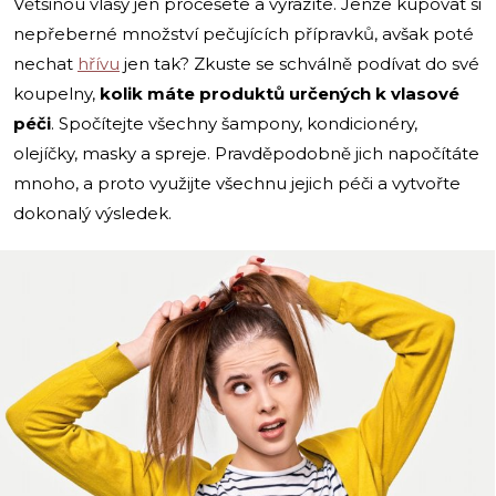
Většinou vlasy jen pročešete a vyrazíte. Jenže kupovat si
nepřeberné množství pečujících přípravků, avšak poté
nechat
hřívu
jen tak? Zkuste se schválně podívat do své
koupelny,
kolik máte produktů určených k vlasové
péči
. Spočítejte všechny šampony, kondicionéry,
olejíčky, masky a spreje. Pravděpodobně jich napočítáte
mnoho, a proto využijte všechnu jejich péči a vytvořte
dokonalý výsledek.