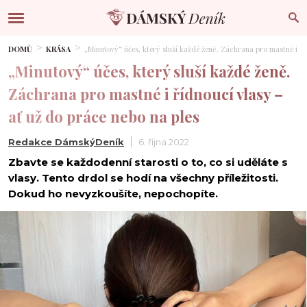
DOMŮ
KRÁSA
„Minutový“ účes, který sluší každé ženě. Záchrana pro mastné i říd
„Minutový“ účes, který sluší každé ženě.
Záchrana pro mastné i řídnoucí vlasy –⁠
ať už do práce nebo na ples
Redakce DámskýDeník
6. října 2022
Zbavte se každodenní starosti o to, co si uděláte s
vlasy. Tento drdol se hodí na všechny příležitosti.
Dokud ho nevyzkoušíte, nepochopíte.