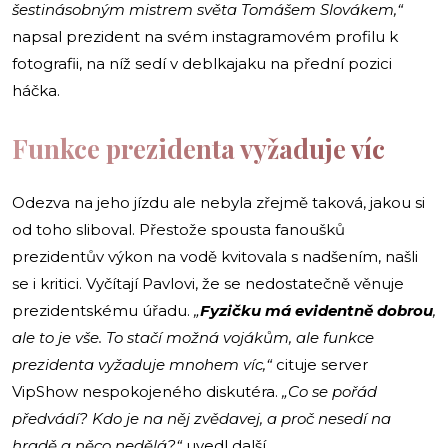
šestinásobným mistrem světa Tomášem Slovákem,“
napsal prezident na svém instagramovém profilu k
fotografii, na níž sedí v deblkajaku na přední pozici
háčka.
Funkce prezidenta vyžaduje víc
Odezva na jeho jízdu ale nebyla zřejmě taková, jakou si
od toho sliboval. Přestože spousta fanoušků
prezidentův výkon na vodě kvitovala s nadšením, našli
se i kritici. Vyčítají Pavlovi, že se nedostatečně věnuje
prezidentskému úřadu.
„
Fyzičku má evidentně dobrou
,
ale to je vše. To stačí možná vojákům, ale funkce
prezidenta vyžaduje mnohem víc,“
cituje server
VipShow nespokojeného diskutéra.
„Co se pořád
předvádí? Kdo je na něj zvědavej, a proč nesedí na
hradě a něco nedělá?“
uvedl další.