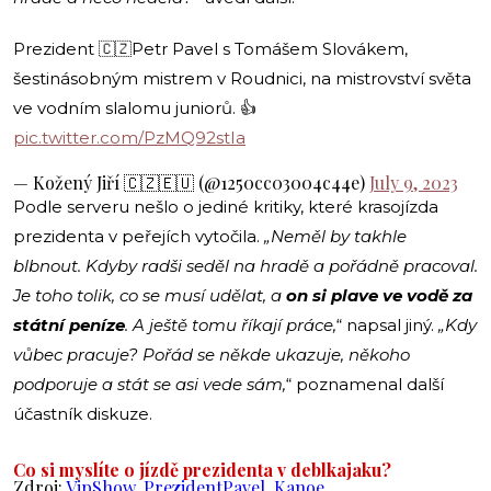
Prezident 🇨🇿Petr Pavel s Tomášem Slovákem,
šestinásobným mistrem v Roudnici, na mistrovství světa
ve vodním slalomu juniorů. 👍
pic.twitter.com/PzMQ92stIa
— Kožený Jiří 🇨🇿🇪🇺 (@1250cc03004c44e)
July 9, 2023
Podle serveru nešlo o jediné kritiky, které krasojízda
prezidenta v peřejích vytočila.
„Neměl by takhle
blbnout. Kdyby radši seděl na hradě a pořádně pracoval.
Je toho tolik, co se musí udělat, a
on si plave ve vodě za
státní peníze
. A ještě tomu říkají práce,
“ napsal jiný.
„Kdy
vůbec pracuje? Pořád se někde ukazuje, někoho
podporuje a stát se asi vede sám,
“ poznamenal další
účastník diskuze.
Co si myslíte o jízdě prezidenta v deblkajaku?
Zdroj:
VipShow
,
PrezidentPavel
,
Kanoe