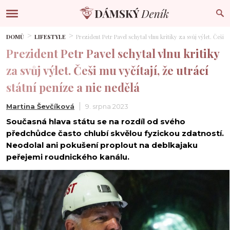
DOMŮ
LIFESTYLE
Prezident Petr Pavel schytal vlnu kritiky za svůj výlet. Češi m
Prezident Petr Pavel schytal vlnu kritiky
za svůj výlet. Češi mu vyčítají, že utrácí
státní peníze a nic nedělá
Martina Ševčíková
9. srpna 2023
Současná hlava státu se na rozdíl od svého
předchůdce často chlubí skvělou fyzickou zdatností.
Neodolal ani pokušení proplout na deblkajaku
peřejemi roudnického kanálu.