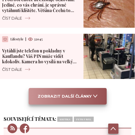
Jediné, co vás chrání, je správné
vytáhnutí klíštěte. Většina Čechů to
dělá špatně
ČÍST DÁLE
Lifestyle
|
32045
Vytáhli jste telefon u pokladny v
Kauflandu? Váš PIN může vidět
kdokoliv. Kamera ho vysílá na velký
monitor
ČÍST DÁLE
ZOBRAZIT DALŠÍ ČLÁNKY
SOUVISEJÍCÍ TÉMATA:
KRITIKA
PETR PAVEL