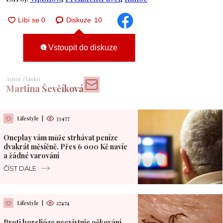
Diskuze
10
Vstoupit do diskuze
Autor článku
Martina Ševčíková
Lifestyle
|
33477
Oneplay vám může strhávat peníze
dvakrát měsíčně. Přes 6 000 Kč navíc
a žádné varování
ČÍST DÁLE
Lifestyle
|
27474
Proti borelióze neexistuje očkování.