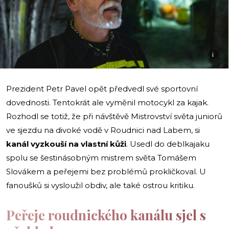
i
Prezident Petr Pavel opět předvedl své sportovní
dovednosti. Tentokrát ale vyměnil motocykl za kajak.
Rozhodl se totiž, že při návštěvě Mistrovství světa juniorů
ve sjezdu na divoké vodě v Roudnici nad Labem, si
kanál vyzkouší na vlastní kůži
. Usedl do deblkajaku
spolu se šestinásobným mistrem světa Tomášem
Slovákem a peřejemi bez problémů prokličkoval. U
fanoušků si vysloužil obdiv, ale také ostrou kritiku.
Peřeje roudnického kanálu sjel s