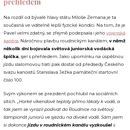
přehledem
Na rozdíl od bývalé hlavy státu Miloše Zemana je ta
současná ve viditelně lepší fyzické kondici. Na tom, že je
Pavel velmi zdatný, se zřejmě podepsala i jeho
vojenská
kariéra
. Náročnou plavbu roudnickým kanálem,
v němž
několik dní bojovala
světová juniorská vodácká
špička
, sjel s přehledem. Jako upomínku na úspěšnou
jízdu slalomovou tratí pak dostal od předsedy Českého
svazu kanoistů Stanislava Ježka památeční startovní
číslo 100.
Svým výkonem se prezident pochlubil na sociálních
sítích.
„Horké víkendové teploty přímo lákaly k vodě, a
tak jsem se vyrazil podívat do Roudnice na světový
šampionát juniorů ve sjezdu na divoké vodě. Sám jsem
si dokonce
jízdu v roudnickém kanálu vyzkoušel
s