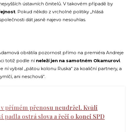
nejvyšších ústavních činitelů. V takovém případě by
řejnost
. Pokud někdo z vrcholné politiky „hlásá
polečnosti dát jasně najevo nesouhlas.
 Adamová obrátila pozornost přímo na premiéra Andreje
i totiž podle ní
neleží jen na samotném Okamurovi
.
le ní vybral „pátou kolonu Ruska“ za koaliční partnery, a
ymlčí, ani neschová“.
 v přímém přenosu neudržel. Kvůli
 padla ostrá slova a řeči o konci SPD