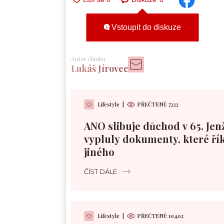
Vstoupit do diskuze
Autor článku
Lukáš Jírovec
Lifestyle
|
PŘEČTENÍ:
7222
ANO slibuje důchod v 65. Jen
vypluly dokumenty, které řík
jiného
ČÍST DÁLE
Lifestyle
|
PŘEČTENÍ:
10402