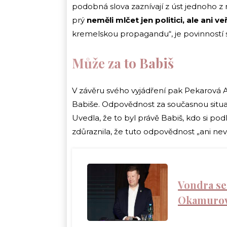
podobná slova zaznívají z úst jednoho z 
prý
neměli mlčet jen politici, ale ani ve
kremelskou propagandu“, je povinností s
Může za to Babiš
V závěru svého vyjádření pak Pekarová
Babiše. Odpovědnost za současnou situac
Uvedla, že to byl právě Babiš, kdo si pod
zdůraznila, že tuto odpovědnost „ani nev
Vondra se
Okamurovi