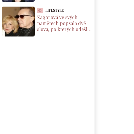
které by si měl přečíst
každý rodič dcery
LIFESTYLE
Zagorová ve svých
pamětech popsala dvě
slova, po kterých odešla
od partnera. Už se k
němu nevrátila