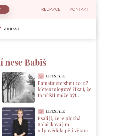
REDAKCE
KONTAKT
ZDRAVÍ
í nese Babiš
LIFESTYLE
Pamatujete zimu 2010?
Meteorologové říkají, že
ta příští může být
podobná. A důvod leží v
Pacifiku
LIFESTYLE
Psali jí, že je plochá.
Solaříková jim
odpověděla pěti větami,