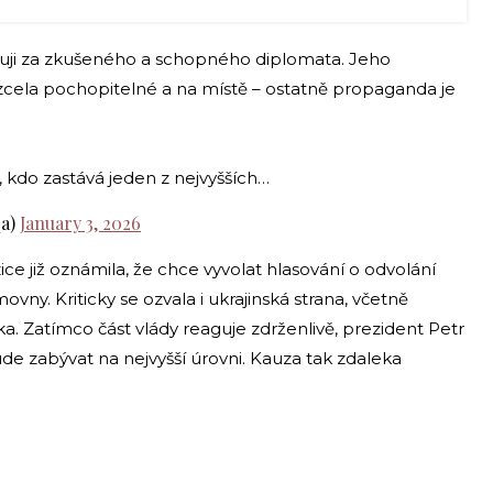
ji za zkušeného a schopného diplomata. Jeho
zcela pochopitelné a na místě – ostatně propaganda je
kdo zastává jeden z nejvyšších…
_a)
January 3, 2026
ice již oznámila, že chce vyvolat hlasování o odvolání
y. Kriticky se ozvala i ukrajinská strana, včetně
 Zatímco část vlády reaguje zdrženlivě, prezident Petr
de zabývat na nejvyšší úrovni. Kauza tak zdaleka
.