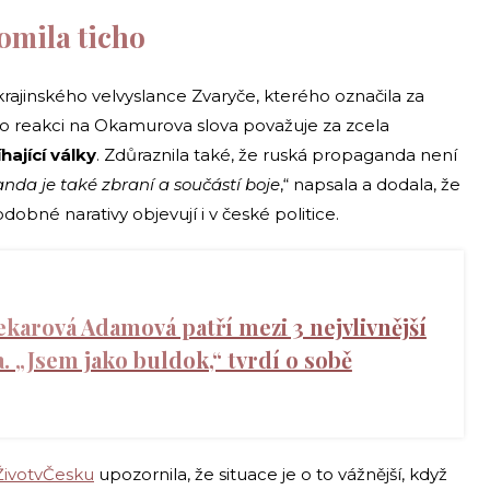
omila ticho
ajinského velvyslance Zvaryče, kterého označila za
 reakci na Okamurova slova považuje za zcela
ající války
. Zdůraznila také, že ruská propaganda není
nda je také zbraní a součástí boje
,“ napsala a dodala, že
dobné narativy objevují i v české politice.
karová Adamová patří mezi 3 nejvlivnější
. „Jsem jako buldok,“ tvrdí o sobě
ŽivotvČesku
upozornila, že situace je o to vážnější, když