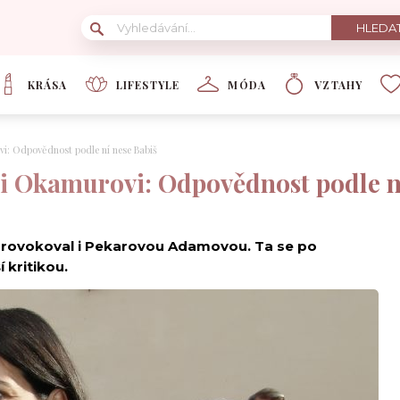
KRÁSA
LIFESTYLE
MÓDA
VZTAHY
vi: Odpovědnost podle ní nese Babiš
li Okamurovi: Odpovědnost podle n
rovokoval i Pekarovou Adamovou. Ta se po
 kritikou.