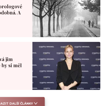
orologové
podobná. A
ová jim
 by si měl
AZIT DALŠÍ ČLÁNKY