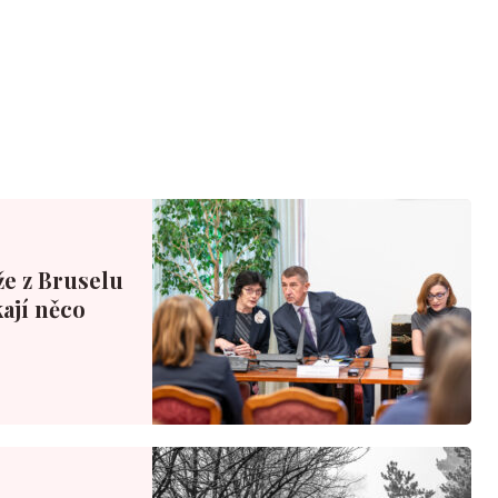
že z Bruselu
ají něco