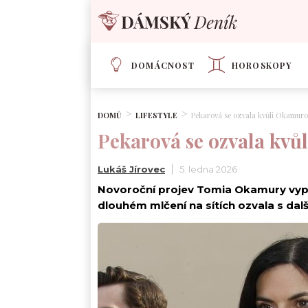
DOMÁCNOST
HOROSKOPY
DOMŮ
LIFESTYLE
Pekarová se ozvala kvůli Okamuro
Pekarová se ozvala kvů
Lukáš Jírovec
5. ledna 2026
Novoroční projev Tomia Okamury vyp
dlouhém mlčení na sítích ozvala s další