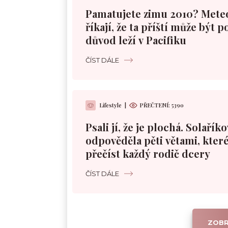
Pamatujete zimu 2010? Mete
říkají, že ta příští může být 
důvod leží v Pacifiku
ČÍST DÁLE
Lifestyle
|
PŘEČTENÍ:
5390
Psali jí, že je plochá. Solařík
odpověděla pěti větami, které
přečíst každý rodič dcery
ČÍST DÁLE
ZOBR