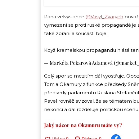
Pana velvyslance
@Vasyl_Zvarych
považu
vymezení se proti ruské propagandě je 
také zbraní a součástí boje.
Když kremelskou propagandu hlásá ten, 
— Markéta Pekarová Adamová (@market
Celý spor se mezitím dál vyostřuje. Opoz
Tomia Okamury z funkce předsedy Sněmovn
předsedy parlamentu Ruslana Stefančuka.
Pavel rovněž avizoval, že se tématem bu
nekončí a dál rozděluje politickou scénu
Jaký názor na Okamuru máte vy?
Diskuze
0