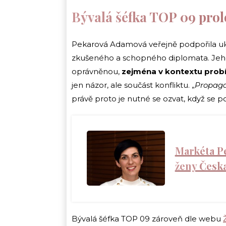
Bývalá šéfka TOP 09 prol
Pekarová Adamová veřejně podpořila ukr
zkušeného a schopného diplomata. Jeho
oprávněnou,
zejména v kontextu probíh
jen názor, ale součást konfliktu. „
Propaga
právě proto je nutné se ozvat, když se po
Markéta Pe
ženy Česka
Bývalá šéfka TOP 09 zároveň dle webu