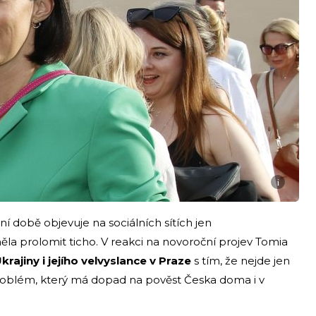
i
 době objevuje na sociálních sítích jen
iměla prolomit ticho. V reakci na novoroční projev Tomia
krajiny i jejího velvyslance v Praze
s tím, že nejde jen
í problém, který má dopad na pověst Česka doma i v